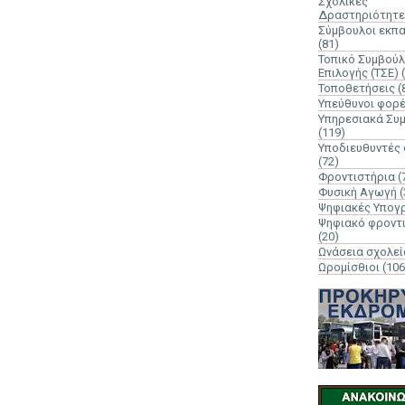
Σχολικές
Δραστηριότητε
Σύμβουλοι εκπ
(81)
Τοπικό Συμβούλ
Επιλογής (ΤΣΕ)
Τοποθετήσεις
(
Υπεύθυνοι φορ
Υπηρεσιακά Συ
(119)
Υποδιευθυντές
(72)
Φροντιστήρια
(
Φυσική Αγωγή
(
Ψηφιακές Υπογ
Ψηφιακό φροντ
(20)
Ωνάσεια σχολεί
Ωρομίσθιοι
(106