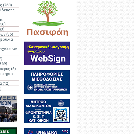
ς
(768)
αίδευσης
ιο
(56)
83)
έων
(36)
μβούλια
 σχολείων
7)
369)
ραφές
(5)
ιστήριο
α
(12)
)