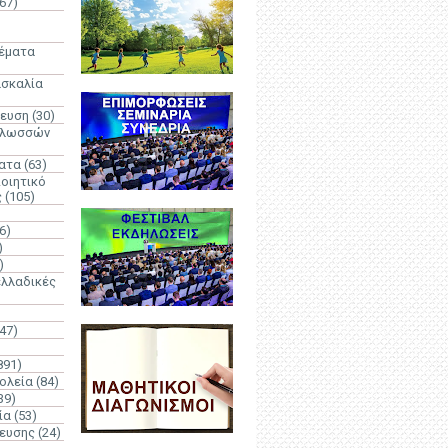
67)
)
Θέματα
ασκαλία
δευση
(30)
γλωσσών
ατα
(63)
οιητικό
ς
(105)
6)
)
)
λλαδικές
(47)
891)
ολεία
(84)
39)
ία
(53)
δευσης
(24)