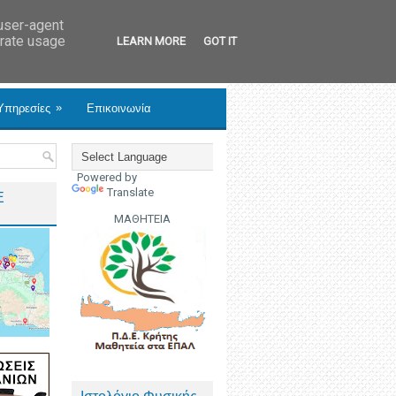
 user-agent
erate usage
LEARN MORE
GOT IT
»
Υπηρεσίες
Επικοινωνία
Powered by
Translate
Ε
ΜΑΘΗΤΕΙΑ