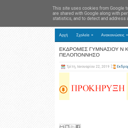
This site uses cookies from Google to 
are shared with Google along with per
statistics, and to detect and address
»
»
Αρχή
Σχολεία
Ανακοινώσεις
ΕΚΔΡΟΜΕΣ ΓΥΜΝΑΣΙΟΥ Ν Κ
ΠΕΛΟΠΟΝΝΗΣΟ
Τρίτη, Ιανουαρίου 22, 2019
Εκδρο