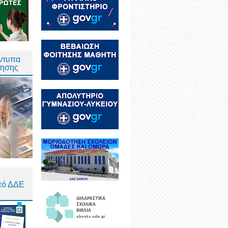
Έντυπα
τησης
πό ΔΔΕ