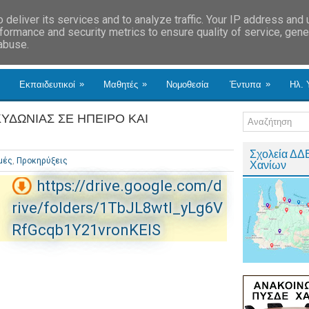
deliver its services and to analyze traffic. Your IP address and
formance and security metrics to ensure quality of service, gen
 abuse.
»
»
»
Εκπαιδευτικοί
Μαθητές
Νομοθεσία
Έντυπα
Ηλ. 
ΥΔΩΝΙΑΣ ΣΕ ΗΠΕΙΡΟ ΚΑΙ
Σχολεία ΔΔ
μές
,
Προκηρύξεις
Χανίων
https://drive.google.com/d
rive/folders/1TbJL8wtl_yLg6V
RfGcqb1Y21vronKEIS