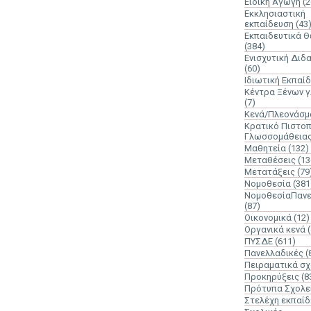
Ειδική Αγωγή
(2
Εκκλησιαστική
εκπαίδευση
(43
Εκπαιδευτικά 
(384)
Ενισχυτική Διδ
(60)
Ιδιωτική Εκπαί
Κέντρα Ξένων 
(7)
Κενά/Πλεονάσμ
Κρατικό Πιστοπ
Γλωσσομάθεια
Μαθητεία
(132)
Μεταθέσεις
(13
Μετατάξεις
(79
Νομοθεσία
(381
ΝομοθεσίαΠανε
(87)
Οικονομικά
(12)
Οργανικά κενά
ΠΥΣΔΕ
(611)
Πανελλαδικές
(
Πειραματικά σχ
Προκηρύξεις
(8
Πρότυπα Σχολε
Στελέχη εκπαί