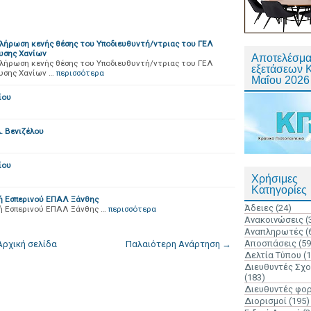
λήρωση κενής θέσης του Υποδιευθυντή/ντριας του ΓΕΛ
υσης Χανίων
Αποτελέσμα
λήρωση κενής θέσης του Υποδιευθυντή/ντριας του ΓΕΛ
εξετάσεων 
υσης Χανίων …
περισσότερα
Μαΐου 2026
ίου
. Βενιζέλου
ίου
Χρήσιμες
Κατηγορίες
ή Εσπερινού ΕΠΑΛ Ξάνθης
Άδειες
(24)
ή Εσπερινού ΕΠΑΛ Ξάνθης …
περισσότερα
Ανακοινώσεις
(
Αναπληρωτές
(
Αποσπάσεις
(59
Αρχική σελίδα
Παλαιότερη Ανάρτηση →
Δελτία Τύπου
(
Διευθυντές Σχ
(183)
Διευθυντές φο
Διορισμοί
(195)