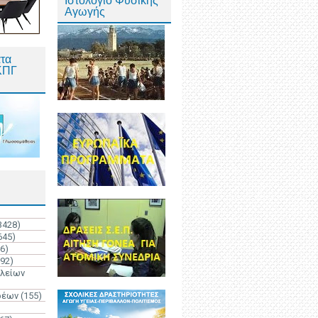
Ιστολόγιο Φυσικής
Αγωγής
τα
ΚΠΓ
3428)
645)
6)
192)
ολείων
ρέων
(155)