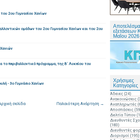
 του 2ου Γυμνασίου Χανίων
Αποτελέσμα
αλλοντικών ομάδων του 2ου Γυμνασίου Χανίων και του 2ου
εξετάσεων 
Μαΐου 2026
 Χανιών
α το περιβαλλοντικό πρόγραμμα, της Β΄ Λυκείου του
Χρήσιμες
υλή - 3ο Γυμνάσιο Χανίων
Κατηγορίες
Άδειες
(24)
Ανακοινώσεις
(
Αρχική σελίδα
Παλαιότερη Ανάρτηση →
Αναπληρωτές
(
Αποσπάσεις
(59
Δελτία Τύπου
(
Διευθυντές Σχ
(183)
Διευθυντές φο
Διορισμοί
(195)