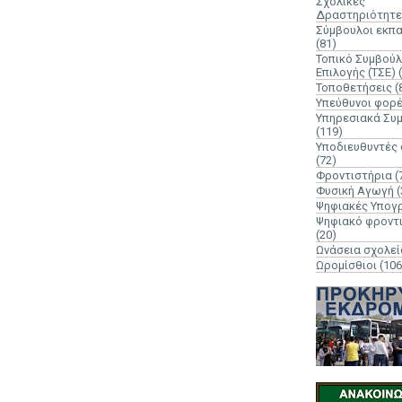
Σχολικές
Δραστηριότητε
Σύμβουλοι εκπ
(81)
Τοπικό Συμβούλ
Επιλογής (ΤΣΕ)
Τοποθετήσεις
(
Υπεύθυνοι φορ
Υπηρεσιακά Συ
(119)
Υποδιευθυντές
(72)
Φροντιστήρια
(
Φυσική Αγωγή
(
Ψηφιακές Υπογ
Ψηφιακό φροντ
(20)
Ωνάσεια σχολεί
Ωρομίσθιοι
(106