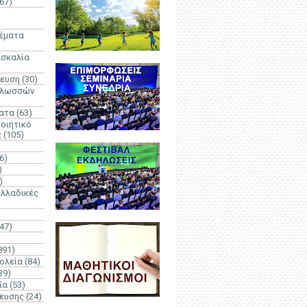
67)
)
Θέματα
ασκαλία
δευση
(30)
γλωσσών
ατα
(63)
οιητικό
ς
(105)
6)
)
)
λλαδικές
(47)
891)
ολεία
(84)
39)
ία
(53)
δευσης
(24)