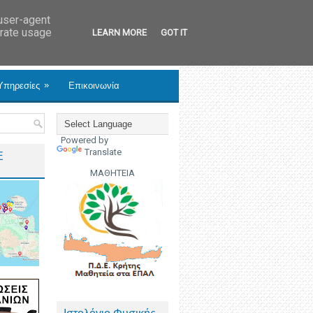
 user-agent
erate usage
LEARN MORE
GOT IT
»
Υπηρεσίες
Επικοινωνία
Powered by
Translate
Ε
ΜΑΘΗΤΕΙΑ