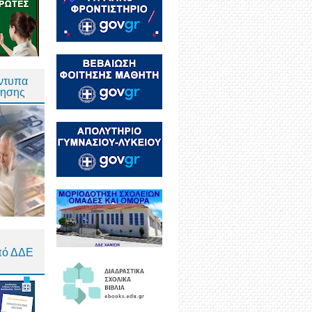
Έντυπα
τησης
πό ΔΔΕ