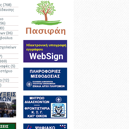
ς
(768)
αίδευσης
ιο
(56)
83)
έων
(36)
μβούλια
 σχολείων
7)
369)
ραφές
(5)
ιστήριο
α
(12)
)