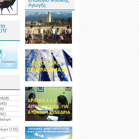
Ιστολόγιο Φυσικής
Αγωγής
τα
ΚΠΓ
3428)
645)
6)
192)
ολείων
ρέων
(155)