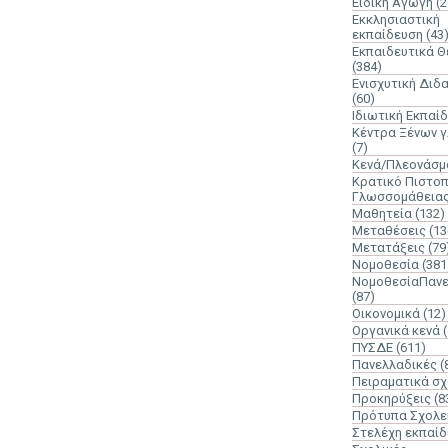
Ειδική Αγωγή
(2
Εκκλησιαστική
εκπαίδευση
(43
Εκπαιδευτικά 
(384)
Ενισχυτική Διδ
(60)
Ιδιωτική Εκπαί
Κέντρα Ξένων 
(7)
Κενά/Πλεονάσμ
Κρατικό Πιστοπ
Γλωσσομάθεια
Μαθητεία
(132)
Μεταθέσεις
(13
Μετατάξεις
(79
Νομοθεσία
(381
ΝομοθεσίαΠανε
(87)
Οικονομικά
(12)
Οργανικά κενά
ΠΥΣΔΕ
(611)
Πανελλαδικές
(
Πειραματικά σχ
Προκηρύξεις
(8
Πρότυπα Σχολε
Στελέχη εκπαί