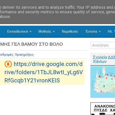
deliver its services and to analyze traffic. Your IP address and
formance and security metrics to ensure quality of service, gen
 abuse.
»
»
»
Εκπαιδευτικοί
Μαθητές
Νομοθεσία
Έντυπα
Ηλ. 
ΜΗΣ ΓΕΛ ΒΑΜΟΥ ΣΤΟ ΒΟΛΟ
Εκδρομές
,
Προκηρύξεις
Σχολεία ΔΔ
Χανίων
https://drive.google.com/d
rive/folders/1TbJL8wtl_yLg6V
RfGcqb1Y21vronKEIS