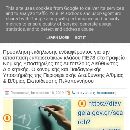
This site uses cookies from Google to deliver its services
and to analyze traffic. Your IP address and user-agent are
shared with Google along with performance and security
metrics to ensure quality of service, generate usage
statistics, and to detect and address abuse.
LEARN MORE
GOT IT
Πρόσκληση εκδήλωσης ενδιαφέροντος για την
απόσπαση εκπαιδευτικών κλάδου ΠΕ78 στο Γραφείο
Νομικής Υποστήριξης της Αυτοτελούς Διεύθυνσης
Διοικητικής, Οικονομικής και Παιδαγωγικής
Υποστήριξης της Περιφερειακής Διεύθυνσης Α/θμιας
& Β/θμιας Εκπαίδευσης Πελοποννήσου
Παρασκευή, Ιανουαρίου 18, 2019
Ανακοινώσεις
,
Αποσπάσεις
https://diav
geia.gov.gr/sea
rch?