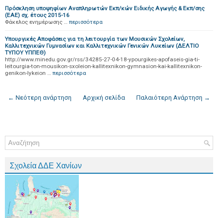
Πρόσκληση υποψηφίων Αναπληρωτών Εκπ/κών Ειδικής Αγωγής & Εκπ/σης
(ΕΑΕ) σχ. έτους 2015-16
Φάκελος ενημέρωσης …
περισσότερα
Υπουργικές Αποφάσεις για τη λειτουργία των Μουσικών Σχολείων,
Καλλιτεχνικών Γυμνασίων και Καλλιτεχνικών Γενικών Λυκείων (ΔΕΛΤΙΟ
ΤΥΠΟΥ ΥΠΠΕΘ)
http://www.minedu.gov.gr/rss/34285-27-04-18-ypourgikes-apofaseis-gia-ti-
leitourgia-ton-mousikon-sxoleion-kallitexnikon-gymnasion-kai-kallitexnikon-
genikon-lykeion …
περισσότερα
← Νεότερη ανάρτηση
Αρχική σελίδα
Παλαιότερη Ανάρτηση →
Σχολεία ΔΔΕ Χανίων