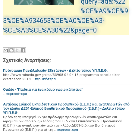
query=ada:%22
%CE%A9%CE%9
3%CE%A934653%CE%A0%CE%A3-
%CE%A3%CE%A30%22&page=0
Σχετικές Αναρτήσεις:
Πρόγραμμα Πανελλαδικών Εξετάσεων - Δελτίο τύπου ΥΠ.Π.Ε.Θ.
http://www.minedu.gov.gr/rss/33908-04-04-18-programma-panelladikon-
eksetaseon-2018 …
περισσότερα
Ομιλία - "Παιδεία για ένα κόσμο χωρίς κάπνισμα"
…
περισσότερα
Αιτήσεις Ειδικού Εκπαιδευτικού Προσωπικού (Ε.Ε.Π.) και αναπληρωτών από
τον κλάδο ΔΕ01-Ειδικού Βοηθητικού Προσωπικού (Ε.Β.Π.) - Δελτίο τύπου
ΥΠ.Π.Ε.Θ.
Πρόσκληση υποψηφίων για πρόσληψη προσωρινών αναπληρωτών και
ωρομισθίων από τους κλάδους του Ειδικού Εκπαιδευτικού Προσωπικού
(Ε.Ε.Π.) και αναπληρωτών από τον κλάδο ΔΕ01-Ειδικού Βοηθητικού
Προσωπικού (Ε.Β.Π.) για α) τις …
περισσότερα