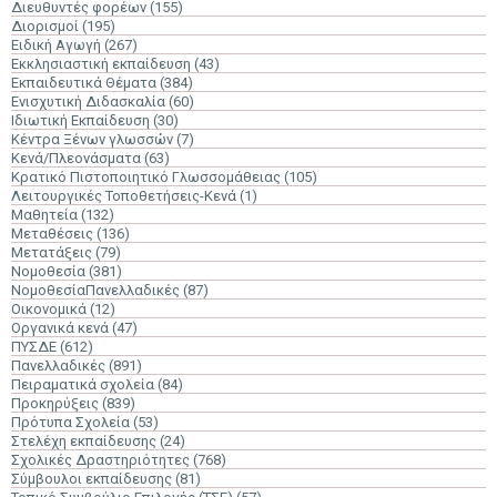
Διευθυντές φορέων
(155)
Διορισμοί
(195)
Ειδική Αγωγή
(267)
Εκκλησιαστική εκπαίδευση
(43)
Εκπαιδευτικά Θέματα
(384)
Ενισχυτική Διδασκαλία
(60)
Ιδιωτική Εκπαίδευση
(30)
Κέντρα Ξένων γλωσσών
(7)
Κενά/Πλεονάσματα
(63)
Κρατικό Πιστοποιητικό Γλωσσομάθειας
(105)
Λειτουργικές Τοποθετήσεις-Κενά
(1)
Μαθητεία
(132)
Μεταθέσεις
(136)
Μετατάξεις
(79)
Νομοθεσία
(381)
ΝομοθεσίαΠανελλαδικές
(87)
Οικονομικά
(12)
Οργανικά κενά
(47)
ΠΥΣΔΕ
(612)
Πανελλαδικές
(891)
Πειραματικά σχολεία
(84)
Προκηρύξεις
(839)
Πρότυπα Σχολεία
(53)
Στελέχη εκπαίδευσης
(24)
Σχολικές Δραστηριότητες
(768)
Σύμβουλοι εκπαίδευσης
(81)