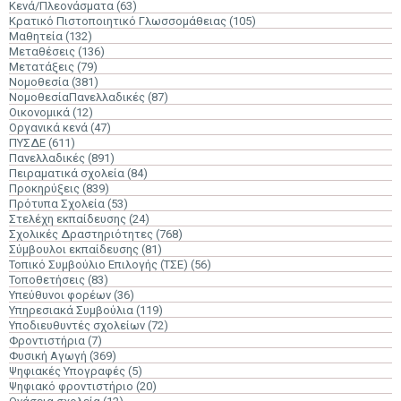
Κενά/Πλεονάσματα
(63)
Κρατικό Πιστοποιητικό Γλωσσομάθειας
(105)
Μαθητεία
(132)
Μεταθέσεις
(136)
Μετατάξεις
(79)
Νομοθεσία
(381)
ΝομοθεσίαΠανελλαδικές
(87)
Οικονομικά
(12)
Οργανικά κενά
(47)
ΠΥΣΔΕ
(611)
Πανελλαδικές
(891)
Πειραματικά σχολεία
(84)
Προκηρύξεις
(839)
Πρότυπα Σχολεία
(53)
Στελέχη εκπαίδευσης
(24)
Σχολικές Δραστηριότητες
(768)
Σύμβουλοι εκπαίδευσης
(81)
Τοπικό Συμβούλιο Επιλογής (ΤΣΕ)
(56)
Τοποθετήσεις
(83)
Υπεύθυνοι φορέων
(36)
Υπηρεσιακά Συμβούλια
(119)
Υποδιευθυντές σχολείων
(72)
Φροντιστήρια
(7)
Φυσική Αγωγή
(369)
Ψηφιακές Υπογραφές
(5)
Ψηφιακό φροντιστήριο
(20)