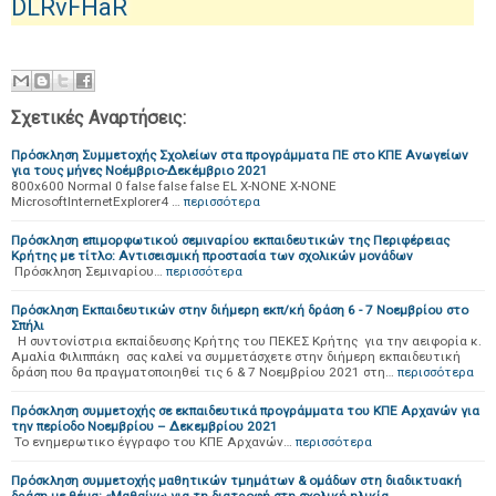
DLRvFHaR
Σχετικές Αναρτήσεις:
Πρόσκληση Συμμετοχής Σχολείων στα προγράμματα ΠΕ στο ΚΠΕ Ανωγείων
για τους μήνες Νοέμβριο-Δεκέμβριο 2021
800x600 Normal 0 false false false EL X-NONE X-NONE
MicrosoftInternetExplorer4 …
περισσότερα
Πρόσκληση επιμορφωτικού σεμιναρίου εκπαιδευτικών της Περιφέρειας
Κρήτης με τίτλο: Αντισεισμική προστασία των σχολικών μονάδων
Πρόσκληση Σεμιναρίου…
περισσότερα
Πρόσκληση Εκπαιδευτικών στην διήμερη εκπ/κή δράση 6 - 7 Νοεμβρίου στο
Σπήλι
Η συντονίστρια εκπαίδευσης Κρήτης του ΠΕΚΕΣ Κρήτης για την αειφορία κ.
Αμαλία Φιλιππάκη σας καλεί να συμμετάσχετε στην διήμερη εκπαιδευτική
δράση που θα πραγματοποιηθεί τις 6 & 7 Νοεμβρίου 2021 στη…
περισσότερα
Πρόσκληση συμμετοχής σε εκπαιδευτικά προγράμματα του ΚΠΕ Αρχανών για
την περίοδο Νοεμβρίου – Δεκεμβρίου 2021
Το ενημερωτικο έγγραφο του ΚΠΕ Αρχανών…
περισσότερα
Πρόσκληση συμμετοχής μαθητικών τμημάτων & ομάδων στη διαδικτυακή