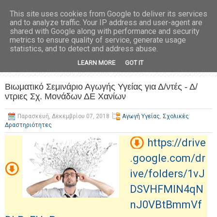
This site uses cookies from Google to deliver its services
and to analyze traffic. Your IP address and user-agent are
shared with Google along with performance and security
metrics to ensure quality of service, generate usage
statistics, and to detect and address abuse.
LEARN MORE
GOT IT
Βιωματικό Σεμινάριο Αγωγής Υγείας για Δ/ντές - Δ/
ντριες Σχ. Μονάδων ΔΕ Χανίων
Παρασκευή, Δεκεμβρίου 07, 2018
Αγωγή Υγείας
,
Σχολικές
Δραστηριότητες
https://drive
.google.com/dr
ive/folders/1vJ
DSVHFMlN4qN
nJ0VBtBmmVf