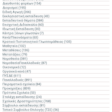
Διευθυντές φορέων
(154)
Διορισμοί
(195)
Ειδική Αγωγή
(266)
Εκκλησιαστική εκπαίδευση
(43)
Εκπαιδευτικά Θέματα
(384)
Ενισχυτική Διδασκαλία
(60)
Ιδιωτική Εκπαίδευση
(30)
Κέντρα Ξένων γλωσσών
(7)
Κενά/Πλεονάσματα
(63)
Κρατικό Πιστοποιητικό Γλωσσομάθειας
(105)
Μαθητεία
(132)
Μεταθέσεις
(136)
Μετατάξεις
(79)
Νομοθεσία
(381)
ΝομοθεσίαΠανελλαδικές
(87)
Οικονομικά
(12)
Οργανικά κενά
(47)
ΠΥΣΔΕ
(611)
Πανελλαδικές
(891)
Πειραματικά σχολεία
(84)
Προκηρύξεις
(839)
Πρότυπα Σχολεία
(53)
Στελέχη εκπαίδευσης
(24)
Σχολικές Δραστηριότητες
(768)
Σύμβουλοι εκπαίδευσης
(81)
Τοπικό Συμβούλιο Επιλογής (ΤΣΕ)
(56)