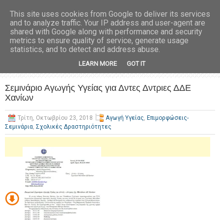
This site uses cookies from Google to deliver its services
and to analyze traffic. Your IP address and user-agent are
shared with Google along with performance and security
metrics to ensure quality of service, generate usage
statistics, and to detect and address abuse.
LEARN MORE
GOT IT
Σεμινάριο Αγωγής Υγείας για Δντες Δντριες ΔΔΕ
Χανίων
Τρίτη, Οκτωβρίου 23, 2018
Αγωγή Υγείας
,
Επιμορφώσεις-
Σεμινάρια
,
Σχολικές Δραστηριότητες