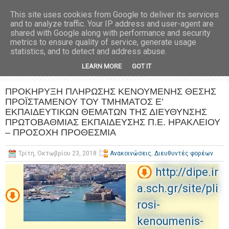
This site uses cookies from Google to deliver its services
and to analyze traffic. Your IP address and user-agent are
shared with Google along with performance and security
metrics to ensure quality of service, generate usage
statistics, and to detect and address abuse.
LEARN MORE
GOT IT
ΠΡΟΚΗΡΥΞΗ ΠΛΗΡΩΣΗΣ ΚΕΝΟΥΜΕΝΗΣ ΘΕΣΗΣ
ΠΡΟΪΣΤΑΜΕΝΟΥ ΤΟΥ ΤΜΗΜΑΤΟΣ Ε’
ΕΚΠΑΙΔΕΥΤΙΚΩΝ ΘΕΜΑΤΩΝ ΤΗΣ ΔΙΕΥΘΥΝΣΗΣ
ΠΡΩΤΟΒΑΘΜΙΑΣ ΕΚΠΑΙΔΕΥΣΗΣ Π.Ε. ΗΡΑΚΛΕΙΟΥ
– ΠΡΟΣΟΧΗ ΠΡΟΘΕΣΜΙΑ
Τρίτη, Οκτωβρίου 23, 2018
Ανακοινώσεις
,
Διευθυντές φορέων
http://dipe.ir
a.sch.gr/site/pli
rosi-
kenoumenis-