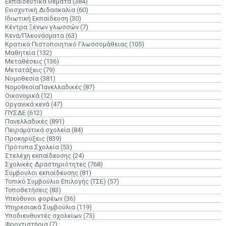
Εκπαιδευτικά Θέματα
(384)
Ενισχυτική Διδασκαλία
(60)
Ιδιωτική Εκπαίδευση
(30)
Κέντρα Ξένων γλωσσών
(7)
Κενά/Πλεονάσματα
(63)
Κρατικό Πιστοποιητικό Γλωσσομάθειας
(105)
Μαθητεία
(132)
Μεταθέσεις
(136)
Μετατάξεις
(79)
Νομοθεσία
(381)
ΝομοθεσίαΠανελλαδικές
(87)
Οικονομικά
(12)
Οργανικά κενά
(47)
ΠΥΣΔΕ
(612)
Πανελλαδικές
(891)
Πειραματικά σχολεία
(84)
Προκηρύξεις
(839)
Πρότυπα Σχολεία
(53)
Στελέχη εκπαίδευσης
(24)
Σχολικές Δραστηριότητες
(768)
Σύμβουλοι εκπαίδευσης
(81)
Τοπικό Συμβούλιο Επιλογής (ΤΣΕ)
(57)
Τοποθετήσεις
(83)
Υπεύθυνοι φορέων
(36)
Υπηρεσιακά Συμβούλια
(119)
Υποδιευθυντές σχολείων
(73)
Φροντιστήρια
(7)