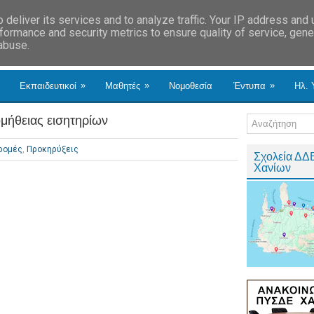
deliver its services and to analyze traffic. Your IP address and
formance and security metrics to ensure quality of service, gen
 abuse.
»
»
»
Εκπαιδευτικοί
Μαθητές
Νομοθεσία
Έντυπα
Ηλ. 
μήθειας εισητηρίων
ρομές
,
Προκηρύξεις
Σχολεία ΔΔ
Χανίων