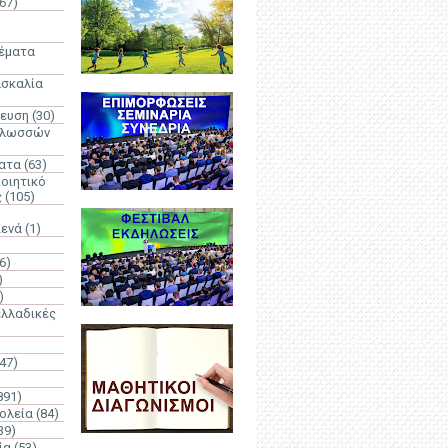
67)
)
Θέματα
ασκαλία
δευση
(30)
γλωσσών
ατα
(63)
οιητικό
ς
(105)
Κενά
(1)
6)
)
)
λλαδικές
(47)
891)
ολεία
(84)
39)
ία
(53)