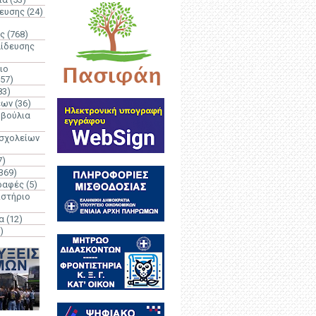
δευσης
(24)
ς
(768)
αίδευσης
ιο
(57)
83)
έων
(36)
μβούλια
 σχολείων
7)
369)
ραφές
(5)
ιστήριο
α
(12)
)