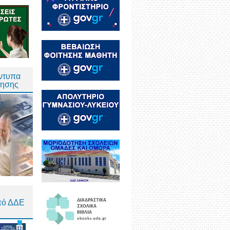
Έντυπα
τησης
πό ΔΔΕ