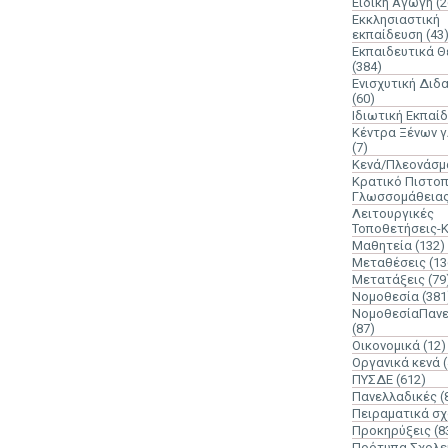
Ειδική Αγωγή
(2
Εκκλησιαστική
εκπαίδευση
(43
Εκπαιδευτικά 
(384)
Ενισχυτική Διδ
(60)
Ιδιωτική Εκπαί
Κέντρα Ξένων 
(7)
Κενά/Πλεονάσμ
Κρατικό Πιστοπ
Γλωσσομάθεια
Λειτουργικές
Τοποθετήσεις-
Μαθητεία
(132)
Μεταθέσεις
(13
Μετατάξεις
(79
Νομοθεσία
(381
ΝομοθεσίαΠανε
(87)
Οικονομικά
(12)
Οργανικά κενά
ΠΥΣΔΕ
(612)
Πανελλαδικές
(
Πειραματικά σχ
Προκηρύξεις
(8
Πρότυπα Σχολε