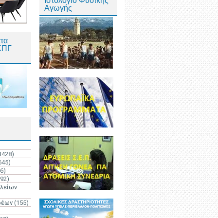
Ιστολόγιο Φυσικής
Αγωγής
τα
ΚΠΓ
3428)
645)
6)
192)
ολείων
ρέων
(155)