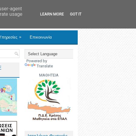
 user-agent
erate usage
LEARN MORE
GOT IT
»
Υπηρεσίες
Επικοινωνία
Powered by
Translate
Ε
ΜΑΘΗΤΕΙΑ