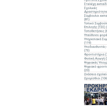
Στελέχη εκπαί
Σχολικές
Δραστηριότητε
Σύμβουλοι εκπ
(81)
Τοπικό Συμβούλ
Επιλογής (ΤΣΕ)
Τοποθετήσεις
(
Υπεύθυνοι φορ
Υπηρεσιακά Συ
(119)
Υποδιευθυντές
(73)
Φροντιστήρια
(
Φυσική Αγωγή
(
Ψηφιακές Υπογ
Ψηφιακό φροντ
(20)
Ωνάσεια σχολεί
Ωρομίσθιοι
(106