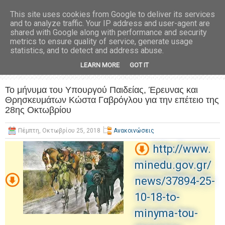
This site uses cookies from Google to deliver its services
and to analyze traffic. Your IP address and user-agent are
shared with Google along with performance and security
metrics to ensure quality of service, generate usage
statistics, and to detect and address abuse.
LEARN MORE
GOT IT
Το μήνυμα του Υπουργού Παιδείας, Έρευνας και
Θρησκευμάτων Κώστα Γαβρόγλου για την επέτειο της
28ης Οκτωβρίου
Πέμπτη, Οκτωβρίου 25, 2018
Ανακοινώσεις
http://www.
minedu.gov.gr/
news/37894-25-
10-18-to-
minyma-tou-