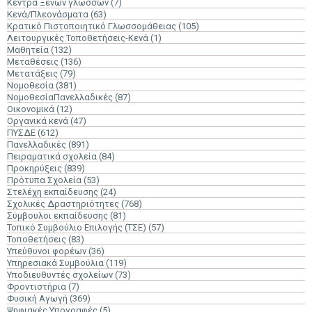
Κέντρα Ξένων γλωσσών
(7)
Κενά/Πλεονάσματα
(63)
Κρατικό Πιστοποιητικό Γλωσσομάθειας
(105)
Λειτουργικές Τοποθετήσεις-Κενά
(1)
Μαθητεία
(132)
Μεταθέσεις
(136)
Μετατάξεις
(79)
Νομοθεσία
(381)
ΝομοθεσίαΠανελλαδικές
(87)
Οικονομικά
(12)
Οργανικά κενά
(47)
ΠΥΣΔΕ
(612)
Πανελλαδικές
(891)
Πειραματικά σχολεία
(84)
Προκηρύξεις
(839)
Πρότυπα Σχολεία
(53)
Στελέχη εκπαίδευσης
(24)
Σχολικές Δραστηριότητες
(768)
Σύμβουλοι εκπαίδευσης
(81)
Τοπικό Συμβούλιο Επιλογής (ΤΣΕ)
(57)
Τοποθετήσεις
(83)
Υπεύθυνοι φορέων
(36)
Υπηρεσιακά Συμβούλια
(119)
Υποδιευθυντές σχολείων
(73)
Φροντιστήρια
(7)
Φυσική Αγωγή
(369)
Ψηφιακές Υπογραφές
(5)