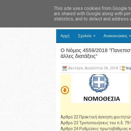
This site uses cookies from Google to 
are shared with Google along with per
statistics, and to detect and address
»
»
Αρχή
Σχολεία
Ανακοινώσεις
Ο Νόμος 4559/2018 "Πανεπιστή
άλλες διατάξεις"
Δευτέρα, Αυγούστου 06, 2018
Νο
Άρθρο 22 Πρακτική άσκηση φοιτητών Α
Άρθρο 23 Τροποποιήσεις του π.δ. 79/
Άρθρο 24 Ρυθμίσεις πρωτοβάθμιας κα