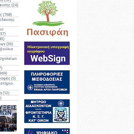
δευσης
(24)
ς
(768)
αίδευσης
ιο
(57)
83)
έων
(36)
μβούλια
 σχολείων
7)
369)
ραφές
(5)
ιστήριο
α
(12)
)