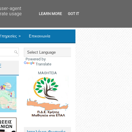
 user-agent
erate usage
LEARN MORE
GOT IT
»
Υπηρεσίες
Επικοινωνία
Powered by
Translate
Ε
ΜΑΘΗΤΕΙΑ