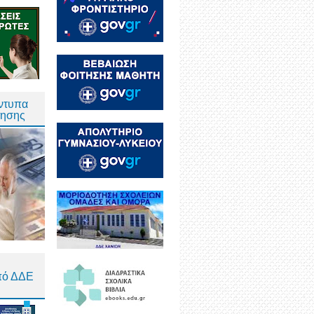
Έντυπα
τησης
πό ΔΔΕ