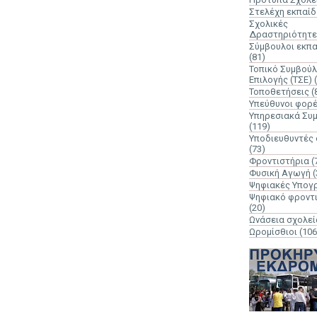
Στελέχη εκπαί
Σχολικές
Δραστηριότητε
Σύμβουλοι εκπ
(81)
Τοπικό Συμβούλ
Επιλογής (ΤΣΕ)
Τοποθετήσεις
(
Υπεύθυνοι φορ
Υπηρεσιακά Συ
(119)
Υποδιευθυντές
(73)
Φροντιστήρια
(
Φυσική Αγωγή
(
Ψηφιακές Υπογ
Ψηφιακό φροντ
(20)
Ωνάσεια σχολεί
Ωρομίσθιοι
(106