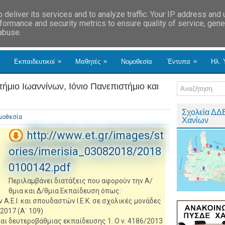
deliver its services and to analyze traffic. Your IP address and
formance and security metrics to ensure quality of service, gen
 abuse.
»
»
»
Εκπαιδευτικοί
Μαθητές
Νομοθεσία
Έντυπα
Ηλ. 
μιο Ιωαννίνων, Ιόνιο Πανεπιστήμιο και
Σχολεία ΔΔ
μοθεσία
Χανίων
http://www.et.gr/images/st
ories/imerisia_03082018/2018
0100142.pdf
Περιλαμβάνει διατάξεις που αφορούν την Α/
θμια και Δ/θμια Εκπαίδευση όπως:
.Ε.Ι. και σπουδαστών Ι.Ε.Κ. σε σχολικές μονάδες
2017 (Α΄ 109)
ι δευτεροβάθμιας εκπαίδευσης 1. Ο ν. 4186/2013