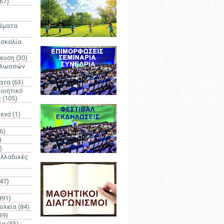
67)
)
Θέματα
ασκαλία
δευση
(30)
γλωσσών
ατα
(63)
οιητικό
ς
(105)
Κενά
(1)
6)
)
)
λλαδικές
(47)
891)
ολεία
(84)
39)
ία
(53)