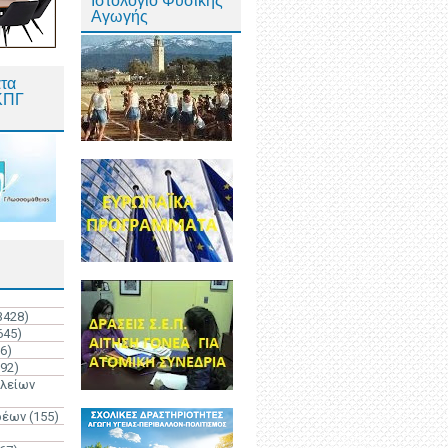
Ιστολόγιο Φυσικής
Αγωγής
τα
ΚΠΓ
3428)
645)
6)
192)
ολείων
ρέων
(155)