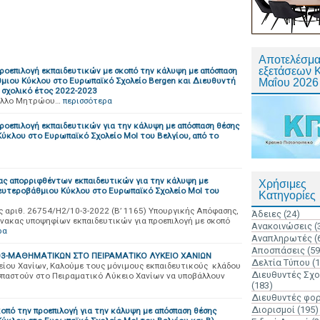
Αποτελέσμα
εξετάσεων 
ροεπιλογή εκπαιδευτικών με σκοπό την κάλυψη με απόσπαση
ιου Κύκλου στο Ευρωπαϊκό Σχολείο Bergen και Διευθυντή
Μαΐου 2026
ο σχολικό έτος 2022-2023
Φύλλο Μητρώου…
περισσότερα
ροεπιλογή εκπαιδευτικών για την κάλυψη με απόσπαση θέσης
κλου στο Ευρωπαϊκό Σχολείο Mol του Βελγίου, από το
κας απορριφθέντων εκπαιδευτικών για την κάλυψη με
Χρήσιμες
υτεροβάθμιου Κύκλου στο Ευρωπαϊκό Σχολείο Mol του
Κατηγορίες
 αριθ. 26754/Η2/10-3-2022 (Β’ 1165) Υπουργικής Απόφασης,
Άδειες
(24)
ίνακας υποψηφίων εκπαιδευτικών για προεπιλογή με σκοπό
Ανακοινώσεις
(
ρα
Αναπληρωτές
(
Αποσπάσεις
(59
3-ΜΑΘΗΜΑTΙΚΩΝ ΣΤΟ ΠΕΙΡΑΜΑΤΙΚΟ ΛΥΚΕΙΟ ΧΑΝΙΩΝ
Δελτία Τύπου
(
ίου Χανίων, Καλούμε τους μόνιμους εκπαιδευτικούς κλάδου
Διευθυντές Σχ
παστούν στο Πειραματικό Λύκειο Χανίων να υποβάλλουν
(183)
Διευθυντές φο
Διορισμοί
(195)
οπό την προεπιλογή για την κάλυψη με απόσπαση θέσης