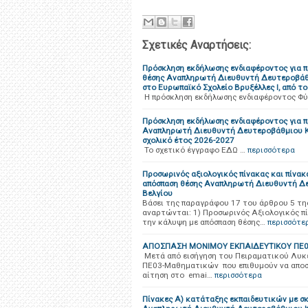
Σχετικές Αναρτήσεις:
Πρόσκληση εκδήλωσης ενδιαφέροντος για π
θέσης Αναπληρωτή Διευθυντή Δευτεροβάθμ
στο Ευρωπαϊκό Σχολείο Βρυξέλλες Ι, από τ
Η πρόσκληση εκδήλωσης ενδιαφέροντος 
Πρόσκληση εκδήλωσης ενδιαφέροντος για π
Αναπληρωτή Διευθυντή Δευτεροβάθμιου Κύ
σχολικό έτος 2026-2027
Το σχετικό έγγραφο ΕΔΩ …
περισσότερα
Προσωρινός αξιολογικός πίνακας και πίνα
απόσπαση θέσης Αναπληρωτή Διευθυντή Δε
Βελγίου
Βάσει της παραγράφου 17 του άρθρου 5 της
αναρτώνται: 1) Προσωρινός Αξιολογικός π
την κάλυψη με απόσπαση θέσης…
περισσότε
ΑΠΟΣΠΑΣΗ ΜΟΝΙΜΟΥ ΕΚΠΑΙΔΕΥΤΙΚΟΥ ΠΕ0
Μετά από εισήγηση του Πειραματικού Λυκε
ΠΕ03-Μαθηματικών που επιθυμούν να αποσ
αίτηση στο emai…
περισσότερα
Πίνακες Α) κατάταξης εκπαιδευτικών με σκ