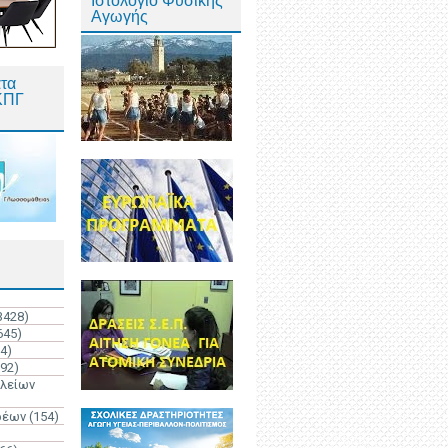
Ιστολόγιο Φυσικής
Αγωγής
τα
ΚΠΓ
3428)
645)
4)
192)
ολείων
ρέων
(154)