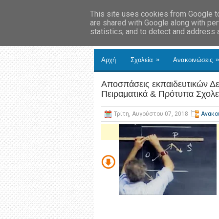
This site uses cookies from Google to 
are shared with Google along with per
statistics, and to detect and address
»
»
Αρχή
Σχολεία
Ανακοινώσεις
Αποσπάσεις εκπαιδευτικών Δ
Πειραματικά & Πρότυπα Σχολεί
Τρίτη, Αυγούστου 07, 2018
Ανακο