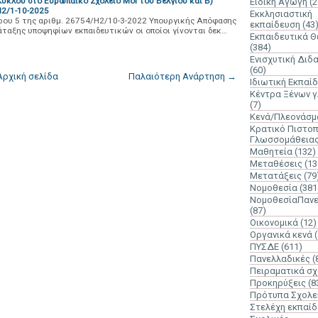
κλου στο Ευρωπαϊκό Σχολείο Mol του Βελγίου και Β)
Ειδική Αγωγή
(2
2/1-10-2025
Εκκλησιαστική
ρου 5 της αριθμ. 26754/H2/10-3-2022 Υπουργικής Απόφασης
εκπαίδευση
(43
άταξης υποψηφίων εκπαιδευτικών οι οποίοι γίνονται δεκ…
Εκπαιδευτικά 
(384)
Ενισχυτική Διδ
(60)
Αρχική σελίδα
Παλαιότερη Ανάρτηση →
Ιδιωτική Εκπαί
Κέντρα Ξένων 
(7)
Κενά/Πλεονάσμ
Κρατικό Πιστοπ
Γλωσσομάθεια
Μαθητεία
(132)
Μεταθέσεις
(13
Μετατάξεις
(79
Νομοθεσία
(381
ΝομοθεσίαΠανε
(87)
Οικονομικά
(12)
Οργανικά κενά
ΠΥΣΔΕ
(611)
Πανελλαδικές
(
Πειραματικά σχ
Προκηρύξεις
(8
Πρότυπα Σχολε
Στελέχη εκπαί