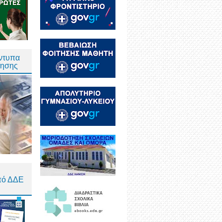
Έντυπα
τησης
πό ΔΔΕ