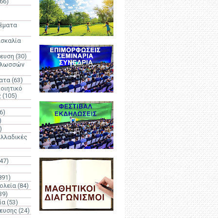
66)
)
Θέματα
ασκαλία
δευση
(30)
γλωσσών
ατα
(63)
οιητικό
ς
(105)
6)
)
)
λλαδικές
(47)
891)
ολεία
(84)
39)
ία
(53)
δευσης
(24)