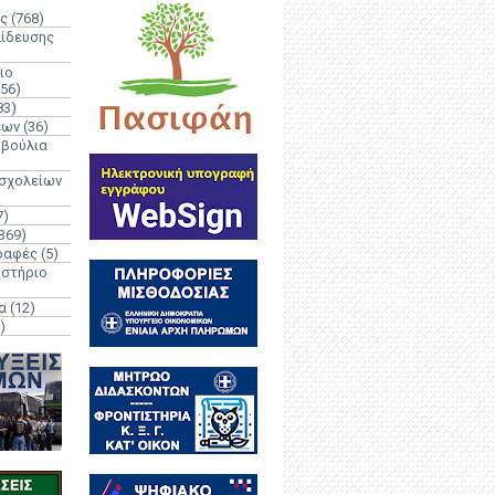
ς
(768)
αίδευσης
ιο
(56)
83)
έων
(36)
μβούλια
 σχολείων
7)
369)
ραφές
(5)
ιστήριο
α
(12)
)