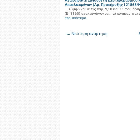
Αναπληρωτή Διευθυντή Δευτεροβάθμιου Κύ
Αποκλειομένων (Αρ. Προκήρυξης 121865/Η
Σύμφωνα με τις παρ. 9,10 και 11 του άρθ
(Β΄ 1165) ανακοινώνονται: α) πίνακας κατ
περισσότερα
← Νεότερη ανάρτηση