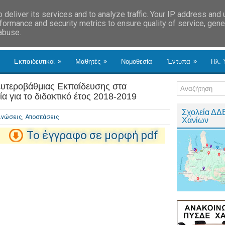
deliver its services and to analyze traffic. Your IP address and
formance and security metrics to ensure quality of service, gen
 abuse.
»
»
»
Εκπαιδευτικοί
Μαθητές
Νομοθεσία
Έντυπα
Ηλ. 
ευτεροβάθμιας Εκπαίδευσης στα
α για το διδακτικό έτος 2018-2019
Σχολεία ΔΔ
ινώσεις
,
Αποσπάσεις
Χανίων
Το έγγραφο σε μορφή pdf