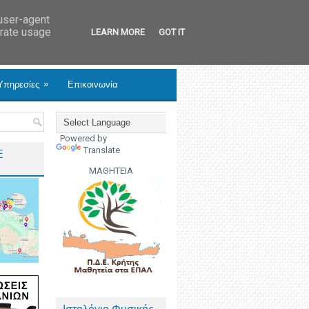
 user-agent
erate usage
LEARN MORE
GOT IT
»
Υπηρεσίες
Επικοινωνία
Powered by
Translate
Ε
ΜΑΘΗΤΕΙΑ