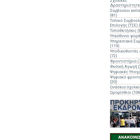
Σχολικές
Δραστηριότητε
Σύμβουλοι εκπ
(81)
Τοπικό Συμβούλ
Επιλογής (ΤΣΕ)
Τοποθετήσεις
(
Υπεύθυνοι φορ
Υπηρεσιακά Συ
(119)
Υποδιευθυντές
(72)
Φροντιστήρια
(
Φυσική Αγωγή
(
Ψηφιακές Υπογ
Ψηφιακό φροντ
(20)
Ωνάσεια σχολεί
Ωρομίσθιοι
(106