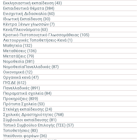
Εκκλησιαστική εκπαίδευση
(43)
Εκπαιδευτικά Θέματα
(384)
Ενισχυτική Διδασκαλία
(60)
Ιδιωτική Εκπαίδευση
(30)
Κέντρα Ξένων γλωσσών
(7)
Κενά/Πλεονάσματα
(63)
Κρατικό Πιστοποιητικό Γλωσσομάθειας
(105)
Λειτουργικές Τοποθετήσεις-Κενά
(1)
Μαθητεία
(132)
Μεταθέσεις
(136)
Μετατάξεις
(79)
Νομοθεσία
(381)
ΝομοθεσίαΠανελλαδικές
(87)
Οικονομικά
(12)
Οργανικά κενά
(47)
ΠΥΣΔΕ
(612)
Πανελλαδικές
(891)
Πειραματικά σχολεία
(84)
Προκηρύξεις
(839)
Πρότυπα Σχολεία
(53)
Στελέχη εκπαίδευσης
(24)
Σχολικές Δραστηριότητες
(768)
Σύμβουλοι εκπαίδευσης
(81)
Τοπικό Συμβούλιο Επιλογής (ΤΣΕ)
(57)
Τοποθετήσεις
(83)
Υπεύθυνοι φορέων
(36)