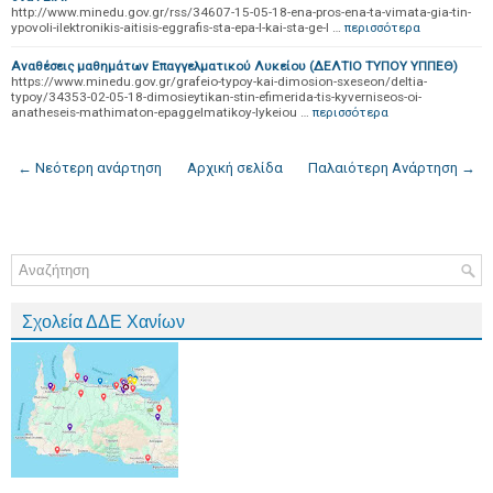
http://www.minedu.gov.gr/rss/34607-15-05-18-ena-pros-ena-ta-vimata-gia-tin-
ypovoli-ilektronikis-aitisis-eggrafis-sta-epa-l-kai-sta-ge-l …
περισσότερα
Αναθέσεις μαθημάτων Επαγγελματικού Λυκείου (ΔΕΛΤΙΟ ΤΥΠΟΥ ΥΠΠΕΘ)
https://www.minedu.gov.gr/grafeio-typoy-kai-dimosion-sxeseon/deltia-
typoy/34353-02-05-18-dimosieytikan-stin-efimerida-tis-kyverniseos-oi-
anatheseis-mathimaton-epaggelmatikoy-lykeiou …
περισσότερα
← Νεότερη ανάρτηση
Αρχική σελίδα
Παλαιότερη Ανάρτηση →
Σχολεία ΔΔΕ Χανίων