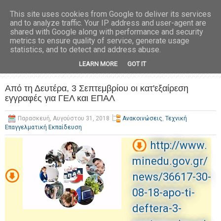
This site uses cookies from Google to deliver its services
and to analyze traffic. Your IP address and user-agent are
shared with Google along with performance and security
metrics to ensure quality of service, generate usage
statistics, and to detect and address abuse.
LEARN MORE
GOT IT
Από τη Δευτέρα, 3 Σεπτεμβρίου οι κατ'εξαίρεση
εγγραφές για ΓΕΛ και ΕΠΑΛ
Παρασκευή, Αυγούστου 31, 2018
Ανακοινώσεις
,
Τεχνική
Επαγγελματική Εκπαίδευση
http://www.
minedu.gov.gr/
news/36617-30-
08-18-apo-ti-
deftera-3-