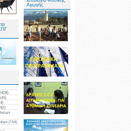
Ιστολόγιο Φυσικής
Αγωγής
τα
ΚΠΓ
3428)
645)
4)
192)
ολείων
ρέων
(154)