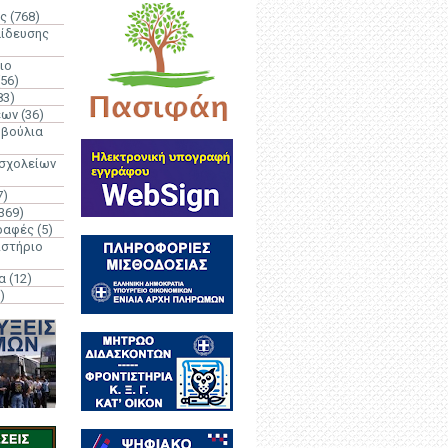
ς
(768)
αίδευσης
ιο
(56)
83)
έων
(36)
μβούλια
 σχολείων
7)
369)
ραφές
(5)
ιστήριο
α
(12)
)