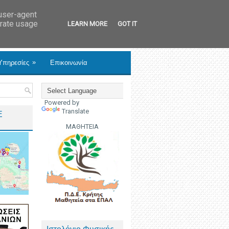
 user-agent
erate usage
LEARN MORE
GOT IT
»
Υπηρεσίες
Επικοινωνία
Powered by
Translate
Ε
ΜΑΘΗΤΕΙΑ