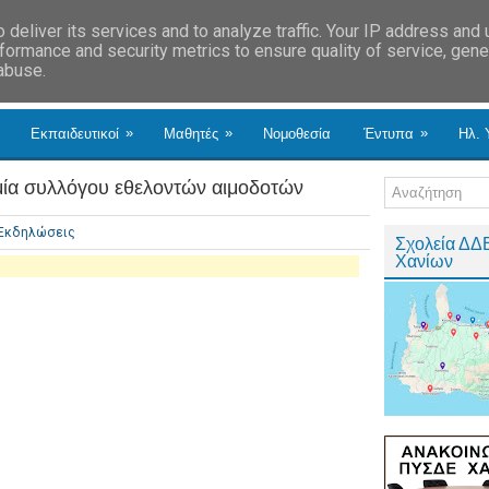
deliver its services and to analyze traffic. Your IP address and
formance and security metrics to ensure quality of service, gen
 abuse.
»
»
»
Εκπαιδευτικοί
Μαθητές
Νομοθεσία
Έντυπα
Ηλ. 
ία συλλόγου εθελοντών αιμοδοτών
Εκδηλώσεις
Σχολεία ΔΔ
Χανίων