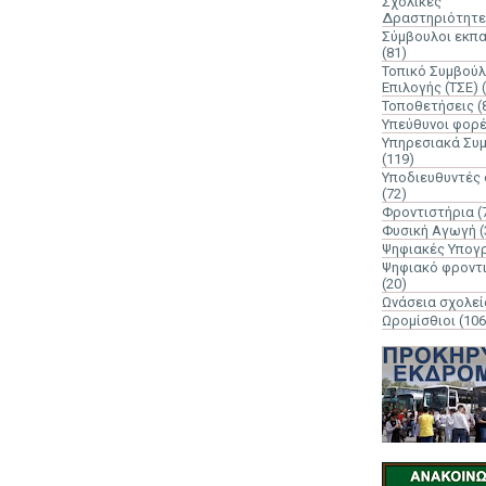
Σχολικές
Δραστηριότητε
Σύμβουλοι εκπ
(81)
Τοπικό Συμβούλ
Επιλογής (ΤΣΕ)
Τοποθετήσεις
(
Υπεύθυνοι φορ
Υπηρεσιακά Συ
(119)
Υποδιευθυντές
(72)
Φροντιστήρια
(
Φυσική Αγωγή
(
Ψηφιακές Υπογ
Ψηφιακό φροντ
(20)
Ωνάσεια σχολεί
Ωρομίσθιοι
(106