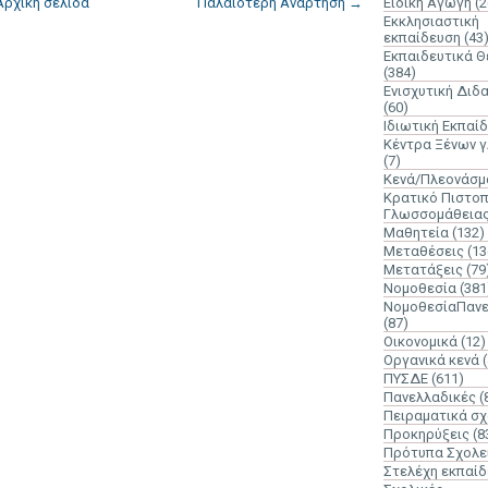
Αρχική σελίδα
Παλαιότερη Ανάρτηση →
Ειδική Αγωγή
(2
Εκκλησιαστική
εκπαίδευση
(43
Εκπαιδευτικά 
(384)
Ενισχυτική Διδ
(60)
Ιδιωτική Εκπαί
Κέντρα Ξένων 
(7)
Κενά/Πλεονάσμ
Κρατικό Πιστοπ
Γλωσσομάθεια
Μαθητεία
(132)
Μεταθέσεις
(13
Μετατάξεις
(79
Νομοθεσία
(381
ΝομοθεσίαΠανε
(87)
Οικονομικά
(12)
Οργανικά κενά
ΠΥΣΔΕ
(611)
Πανελλαδικές
(
Πειραματικά σχ
Προκηρύξεις
(8
Πρότυπα Σχολε
Στελέχη εκπαί