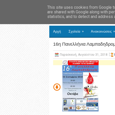
This site uses cookies from Google to 
are shared with Google along with per
statistics, and to detect and address
»
»
Αρχή
Σχολεία
Ανακοινώσεις
16η Πανελλήνια Λαμπαδηδρομ
Παρασκευή, Αυγούστου 31, 2018