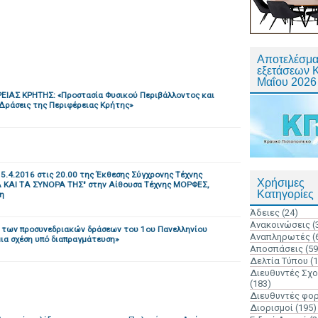
Αποτελέσμα
εξετάσεων 
Μαΐου 2026
ΕΙΑΣ ΚΡΗΤΗΣ: «Προστασία Φυσικού Περιβάλλοντος και
 Δράσεις της Περιφέρειας Κρήτης»
.4.2016 στις 20.00 της Έκθεσης Σύγχρονης Τέχνης
Χρήσιμες
 ΚΑΙ ΤΑ ΣΥΝΟΡΑ ΤΗΣ" στην Αίθουσα Τέχνης ΜΟΡΦΕΣ,
Κατηγορίες
τη
Άδειες
(24)
Ανακοινώσεις
(
ο των προσυνεδριακών δράσεων του 1ου Πανελληνίου
Αναπληρωτές
(
μια σχέση υπό διαπραγμάτευση»
Αποσπάσεις
(59
Δελτία Τύπου
(
Διευθυντές Σχ
(183)
Διευθυντές φο
Διορισμοί
(195)