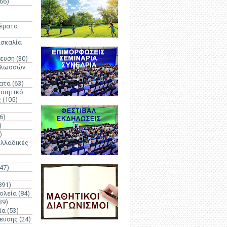
66)
)
Θέματα
ασκαλία
δευση
(30)
γλωσσών
ατα
(63)
οιητικό
ς
(105)
6)
)
)
λλαδικές
(47)
891)
ολεία
(84)
39)
ία
(53)
δευσης
(24)