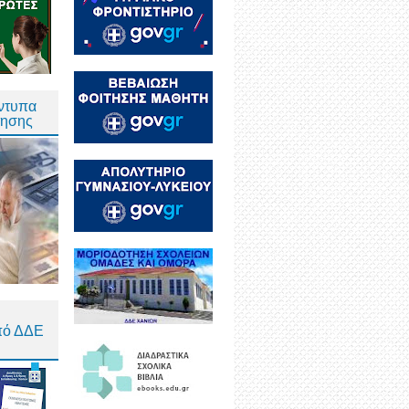
Έντυπα
τησης
πό ΔΔΕ