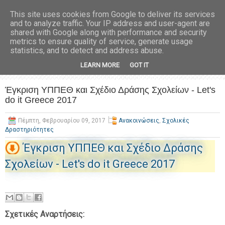
This site uses cookies from Google to deliver its services
and to analyze traffic. Your IP address and user-agent are
shared with Google along with performance and security
metrics to ensure quality of service, generate usage
statistics, and to detect and address abuse.
LEARN MORE
GOT IT
Έγκριση ΥΠΠΕΘ και Σχέδιο Δράσης Σχολείων - Let's
do it Greece 2017
Πέμπτη, Φεβρουαρίου 09, 2017
Ανακοινώσεις
,
Σχολικές
Δραστηριότητες
Έγκριση ΥΠΠΕΘ και Σχέδιο Δράσης
Σχολείων - Let's do it Greece 2017
Σχετικές Αναρτήσεις: