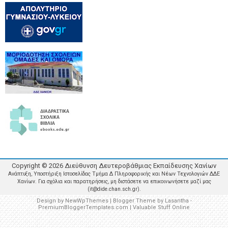
Copyright ©
2026
Διεύθυνση Δευτεροβάθμιας Εκπαίδευσης Χανίων
Ανάπτυξη, Υποστήριξη Ιστοσελίδας Τμήμα Δ Πληροφορικής και Νέων Τεχνολογιών ΔΔΕ
Χανίων. Για σχόλια και παρατηρήσεις, μη διστάσετε να επικοινωνήσετε μαζί μας
(it@dide.chan.sch.gr).
Design by
NewWpThemes
| Blogger Theme by
Lasantha
-
PremiumBloggerTemplates.com
|
Valuable Stuff Online