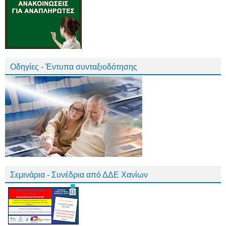
Οδηγίες - Έντυπα συνταξιοδότησης
Σεμινάρια - Συνέδρια από ΔΔΕ Χανίων