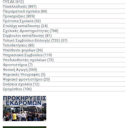
ΠΥΣΔΕ
(612)
Πανελλαδικές
(891)
Πειραματικά σχολεία
(84)
Προκηρύξεις
(839)
Πρότυπα Σχολεία
(53)
Στελέχη εκπαίδευσης
(24)
Σχολικές Δραστηριότητες
(768)
Σύμβουλοι εκπαίδευσης
(81)
Τοπικό Συμβούλιο Επιλογής (ΤΣΕ)
(57)
Τοποθετήσεις
(83)
Υπεύθυνοι φορέων
(36)
Υπηρεσιακά Συμβούλια
(119)
Υποδιευθυντές σχολείων
(73)
Φροντιστήρια
(7)
Φυσική Αγωγή
(369)
Ψηφιακές Υπογραφές
(5)
Ψηφιακό φροντιστήριο
(20)
Ωνάσεια σχολεία
(12)
Ωρομίσθιοι
(106)