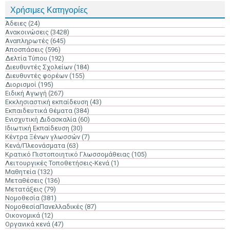
Χρήσιμες Κατηγορίες
Άδειες
(24)
Ανακοινώσεις
(3428)
Αναπληρωτές
(645)
Αποσπάσεις
(596)
Δελτία Τύπου
(192)
Διευθυντές Σχολείων
(184)
Διευθυντές φορέων
(155)
Διορισμοί
(195)
Ειδική Αγωγή
(267)
Εκκλησιαστική εκπαίδευση
(43)
Εκπαιδευτικά Θέματα
(384)
Ενισχυτική Διδασκαλία
(60)
Ιδιωτική Εκπαίδευση
(30)
Κέντρα Ξένων γλωσσών
(7)
Κενά/Πλεονάσματα
(63)
Κρατικό Πιστοποιητικό Γλωσσομάθειας
(105)
Λειτουργικές Τοποθετήσεις-Κενά
(1)
Μαθητεία
(132)
Μεταθέσεις
(136)
Μετατάξεις
(79)
Νομοθεσία
(381)
ΝομοθεσίαΠανελλαδικές
(87)
Οικονομικά
(12)
Οργανικά κενά
(47)