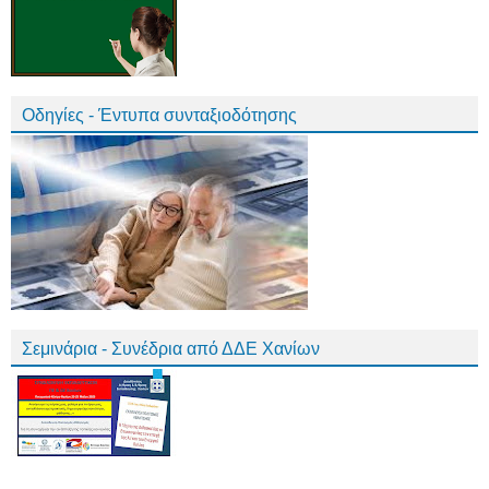
Οδηγίες - Έντυπα συνταξιοδότησης
Σεμινάρια - Συνέδρια από ΔΔΕ Χανίων