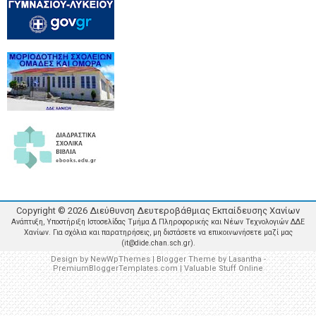
Copyright ©
2026
Διεύθυνση Δευτεροβάθμιας Εκπαίδευσης Χανίων
Ανάπτυξη, Υποστήριξη Ιστοσελίδας Τμήμα Δ Πληροφορικής και Νέων Τεχνολογιών ΔΔΕ
Χανίων. Για σχόλια και παρατηρήσεις, μη διστάσετε να επικοινωνήσετε μαζί μας
(it@dide.chan.sch.gr).
Design by
NewWpThemes
| Blogger Theme by
Lasantha
-
PremiumBloggerTemplates.com
|
Valuable Stuff Online