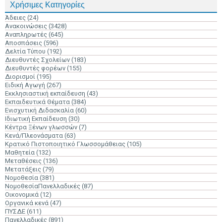
Χρήσιμες Κατηγορίες
Άδειες
(24)
Ανακοινώσεις
(3428)
Αναπληρωτές
(645)
Αποσπάσεις
(596)
Δελτία Τύπου
(192)
Διευθυντές Σχολείων
(183)
Διευθυντές φορέων
(155)
Διορισμοί
(195)
Ειδική Αγωγή
(267)
Εκκλησιαστική εκπαίδευση
(43)
Εκπαιδευτικά Θέματα
(384)
Ενισχυτική Διδασκαλία
(60)
Ιδιωτική Εκπαίδευση
(30)
Κέντρα Ξένων γλωσσών
(7)
Κενά/Πλεονάσματα
(63)
Κρατικό Πιστοποιητικό Γλωσσομάθειας
(105)
Μαθητεία
(132)
Μεταθέσεις
(136)
Μετατάξεις
(79)
Νομοθεσία
(381)
ΝομοθεσίαΠανελλαδικές
(87)
Οικονομικά
(12)
Οργανικά κενά
(47)
ΠΥΣΔΕ
(611)
Πανελλαδικές
(891)