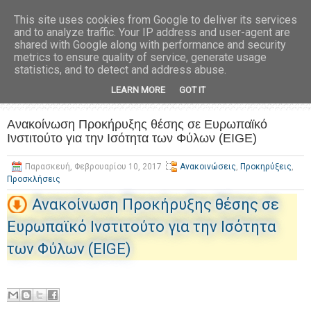
This site uses cookies from Google to deliver its services
and to analyze traffic. Your IP address and user-agent are
shared with Google along with performance and security
metrics to ensure quality of service, generate usage
statistics, and to detect and address abuse.
LEARN MORE
GOT IT
Ανακοίνωση Προκήρυξης θέσης σε Ευρωπαϊκό
Ινστιτούτο για την Ισότητα των Φύλων (EIGE)
Παρασκευή, Φεβρουαρίου 10, 2017
Ανακοινώσεις
,
Προκηρύξεις
,
Προσκλήσεις
Ανακοίνωση Προκήρυξης θέσης σε
Ευρωπαϊκό Ινστιτούτο για την Ισότητα
των Φύλων (EIGE)