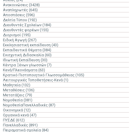
Ανακοινώσεις
(3428)
Αναπληρωτές
(645)
Αποσπάσεις
(596)
Δελτία Τύπου
(192)
Διευθυντές Σχολείων
(184)
Διευθυντές φορέων
(155)
Διορισμοί
(195)
Ειδική Αγωγή
(267)
Εκκλησιαστική εκπαίδευση
(43)
Εκπαιδευτικά Θέματα
(384)
Ενισχυτική Διδασκαλία
(60)
Ιδιωτική Εκπαίδευση
(30)
Κέντρα Ξένων γλωσσών
(7)
Κενά/Πλεονάσματα
(63)
Κρατικό Πιστοποιητικό Γλωσσομάθειας
(105)
Λειτουργικές Τοποθετήσεις-Κενά
(1)
Μαθητεία
(132)
Μεταθέσεις
(136)
Μετατάξεις
(79)
Νομοθεσία
(381)
ΝομοθεσίαΠανελλαδικές
(87)
Οικονομικά
(12)
Οργανικά κενά
(47)
ΠΥΣΔΕ
(612)
Πανελλαδικές
(891)
Πειραματικά σχολεία
(84)