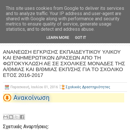
This site uses cookies from Google to deliver its services
and to analyze traffic. Your IP address and user-agent are
shared with Google along with performance and security
metrics to ensure quality of service, generate usage
statistics, and to detect and address abuse.
LEARN MORE
GOT IT
ΑΝΑΝΕΩΣΗ ΕΓΚΡΙΣΗΣ ΕΚΠΑΙΔΕΥΤΙΚΟΥ ΥΛΙΚΟΥ
ΚΑΙ ΕΝΗΜΕΡΩΤΙΚΩΝ ΔΡΑΣΕΩΝ ΑΠΟ ΤΗ
ΦΩΤΟΚΥΚΛΩΣΗ ΑΕ ΣΕ ΣΧΟΛΙΚΕΣ ΜΟΝΑΔΕΣ ΤΗΣ
Α/ΘΜΙΑΣ ΚΑΙ Β/ΘΜΙΑΣ ΕΚΠ/ΣΗΣ ΓΙΑ ΤΟ ΣΧΟΛΙΚΟ
ΕΤΟΣ 2016-2017
Παρασκευή, Ιουλίου 01, 2016
Σχολικές Δραστηριότητες
Ανακοίνωση
Σχετικές Αναρτήσεις: