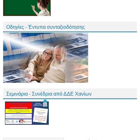
Οδηγίες - Έντυπα συνταξιοδότησης
Σεμινάρια - Συνέδρια από ΔΔΕ Χανίων