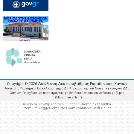
Copyright ©
2026
Διεύθυνση Δευτεροβάθμιας Εκπαίδευσης Χανίων
Ανάπτυξη, Υποστήριξη Ιστοσελίδας Τμήμα Δ Πληροφορικής και Νέων Τεχνολογιών ΔΔΕ
Χανίων. Για σχόλια και παρατηρήσεις, μη διστάσετε να επικοινωνήσετε μαζί μας
(it@dide.chan.sch.gr).
Design by
NewWpThemes
| Blogger Theme by
Lasantha
-
PremiumBloggerTemplates.com
|
Valuable Stuff Online