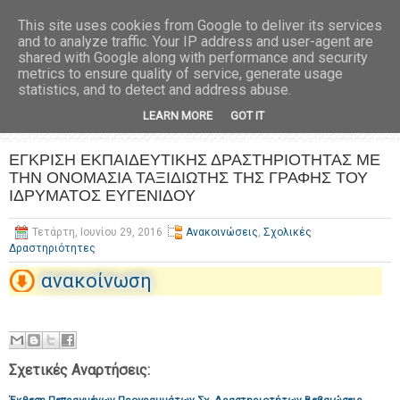
This site uses cookies from Google to deliver its services
and to analyze traffic. Your IP address and user-agent are
shared with Google along with performance and security
metrics to ensure quality of service, generate usage
statistics, and to detect and address abuse.
LEARN MORE
GOT IT
ΕΓΚΡΙΣΗ ΕΚΠΑΙΔΕΥΤΙΚΗΣ ΔΡΑΣΤΗΡΙΟΤΗΤΑΣ ΜΕ
ΤΗΝ ΟΝΟΜΑΣΙΑ ΤΑΞΙΔΙΩΤΗΣ ΤΗΣ ΓΡΑΦΗΣ ΤΟΥ
ΙΔΡΥΜΑΤΟΣ ΕΥΓΕΝΙΔΟΥ
Τετάρτη, Ιουνίου 29, 2016
Ανακοινώσεις
,
Σχολικές
Δραστηριότητες
ανακοίνωση
Σχετικές Αναρτήσεις: