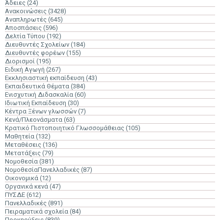
Άδειες
(24)
Ανακοινώσεις
(3428)
Αναπληρωτές
(645)
Αποσπάσεις
(596)
Δελτία Τύπου
(192)
Διευθυντές Σχολείων
(184)
Διευθυντές φορέων
(155)
Διορισμοί
(195)
Ειδική Αγωγή
(267)
Εκκλησιαστική εκπαίδευση
(43)
Εκπαιδευτικά Θέματα
(384)
Ενισχυτική Διδασκαλία
(60)
Ιδιωτική Εκπαίδευση
(30)
Κέντρα Ξένων γλωσσών
(7)
Κενά/Πλεονάσματα
(63)
Κρατικό Πιστοποιητικό Γλωσσομάθειας
(105)
Μαθητεία
(132)
Μεταθέσεις
(136)
Μετατάξεις
(79)
Νομοθεσία
(381)
ΝομοθεσίαΠανελλαδικές
(87)
Οικονομικά
(12)
Οργανικά κενά
(47)
ΠΥΣΔΕ
(612)
Πανελλαδικές
(891)
Πειραματικά σχολεία
(84)
Προκηρύξεις
(839)