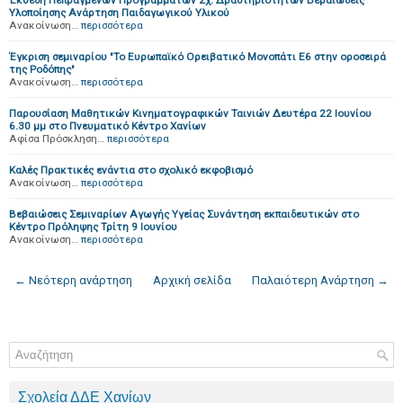
Έκθεση Πεπραγμένων Προγραμμάτων Σχ. Δραστηριοτήτων Βεβαιώσεις
Υλοποίησης Ανάρτηση Παιδαγωγικού Υλικού
Ανακοίνωση…
περισσότερα
Έγκριση σεμιναρίου "Το Ευρωπαϊκό Ορειβατικό Μονοπάτι Ε6 στην οροσειρά
της Ροδόπης"
Ανακοίνωση…
περισσότερα
Παρουσίαση Μαθητικών Κινηματογραφικών Ταινιών Δευτέρα 22 Ιουνίου
6.30 μμ στο Πνευματικό Κέντρο Χανίων
Αφίσα Πρόσκληση…
περισσότερα
Καλές Πρακτικές ενάντια στο σχολικό εκφοβισμό
Ανακοίνωση…
περισσότερα
Βεβαιώσεις Σεμιναρίων Αγωγής Υγείας Συνάντηση εκπαιδευτικών στο
Κέντρο Πρόληψης Τρίτη 9 Ιουνίου
Ανακοίνωση…
περισσότερα
← Νεότερη ανάρτηση
Αρχική σελίδα
Παλαιότερη Ανάρτηση →
Σχολεία ΔΔΕ Χανίων