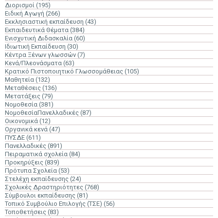
Διορισμοί
(195)
Ειδική Αγωγή
(266)
Εκκλησιαστική εκπαίδευση
(43)
Εκπαιδευτικά Θέματα
(384)
Ενισχυτική Διδασκαλία
(60)
Ιδιωτική Εκπαίδευση
(30)
Κέντρα Ξένων γλωσσών
(7)
Κενά/Πλεονάσματα
(63)
Κρατικό Πιστοποιητικό Γλωσσομάθειας
(105)
Μαθητεία
(132)
Μεταθέσεις
(136)
Μετατάξεις
(79)
Νομοθεσία
(381)
ΝομοθεσίαΠανελλαδικές
(87)
Οικονομικά
(12)
Οργανικά κενά
(47)
ΠΥΣΔΕ
(611)
Πανελλαδικές
(891)
Πειραματικά σχολεία
(84)
Προκηρύξεις
(839)
Πρότυπα Σχολεία
(53)
Στελέχη εκπαίδευσης
(24)
Σχολικές Δραστηριότητες
(768)
Σύμβουλοι εκπαίδευσης
(81)
Τοπικό Συμβούλιο Επιλογής (ΤΣΕ)
(56)
Τοποθετήσεις
(83)