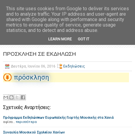
This site uses cookies from Google to deliver its services
and to analyze traffic. Your IP address and user-agent are
shared with Google along with performance and security
metrics to ensure quality of service, generate usage
statistics, and to detect and address abuse.
LEARN MORE
GOT IT
ΠΡΟΣΚΛΗΣΗ ΣΕ ΕΚΔΗΛΩΣΗ
Δευτέρα, Ιουνίου 06, 2016
Εκδηλώσεις
πρόσκληση
Σχετικές Αναρτήσεις:
Πρόγραμμα Εκδηλώσεων Ευρωπαϊκής Γιορτής Μουσικής στα Χανιά
αφίσα…
περισσότερα
Συναυλία Μουσικού Σχολείου Χανίων