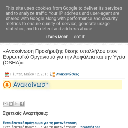
This site uses cookies from Google to deliver its services
and to analyze traffic. Your IP address and user-agent are
shared with Google along with performance and security
metrics to ensure quality of service, generate usage
statistics, and to detect and address abuse.
LEARN MORE
GOT IT
«Ανακοίνωση Προκήρυξης θέσης υπαλλήλου στον
Ευρωπαϊκό Οργανισμό για την Ασφάλεια και την Υγεία
(OSHA)»
Πέμπτη, Μαΐου 12, 2016
Ανακοινώσεις
Ανακοίνωση
Σχετικές Αναρτήσεις:
Εκπαιδευτικό πρόγραμμα για τη μετανάστευση
Εκπαιδευτικό πρόγραμμα για τη μετανάστευση …
περισσότερα