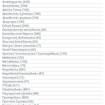
Αναπληρωτές
(645)
Αποσπάσεις
(594)
Δελτία Τύπου
(192)
Διευθυντές Σχολείων
(183)
Διευθυντές φορέων
(154)
Διορισμοί
(195)
Ειδική Αγωγή
(266)
Εκκλησιαστική εκπαίδευση
(43)
Εκπαιδευτικά Θέματα
(384)
Ενισχυτική Διδασκαλία
(60)
Ιδιωτική Εκπαίδευση
(30)
Κέντρα Ξένων γλωσσών
(7)
Κενά/Πλεονάσματα
(63)
Κρατικό Πιστοποιητικό Γλωσσομάθειας
(105)
Μαθητεία
(132)
Μεταθέσεις
(136)
Μετατάξεις
(79)
Νομοθεσία
(381)
ΝομοθεσίαΠανελλαδικές
(87)
Οικονομικά
(12)
Οργανικά κενά
(47)
ΠΥΣΔΕ
(611)
Πανελλαδικές
(891)
Πειραματικά σχολεία
(84)
Προκηρύξεις
(839)
Πρότυπα Σχολεία
(53)