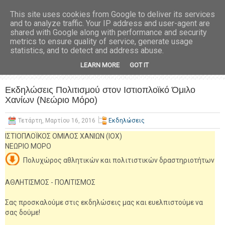
This site uses cookies from Google to deliver its services
and to analyze traffic. Your IP address and user-agent are
shared with Google along with performance and security
metrics to ensure quality of service, generate usage
statistics, and to detect and address abuse.
LEARN MORE
GOT IT
Εκδηλώσεις Πολιτισμού στον Ιστιοπλοϊκό Όμιλο
Χανίων (Νεώριο Μόρο)
Τετάρτη, Μαρτίου 16, 2016
Εκδηλώσεις
ΙΣΤΙΟΠΛΟΪΚΟΣ ΟΜΙΛΟΣ ΧΑΝΙΩΝ (ΙΟΧ)
ΝΕΩΡΙΟ ΜΟΡΟ
Πολυχώρος αθλητικών και πολιτιστικών δραστηριοτήτων
ΑΘΛΗΤΙΣΜΟΣ - ΠΟΛΙΤΙΣΜΟΣ
Σας προσκαλούμε στις εκδηλώσεις μας και ευελπιστούμε να
σας δούμε!