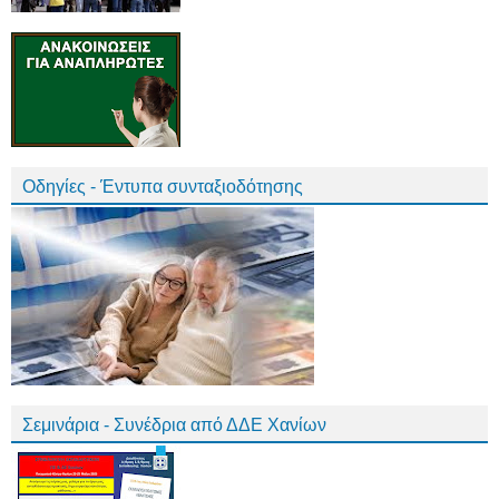
Οδηγίες - Έντυπα συνταξιοδότησης
Σεμινάρια - Συνέδρια από ΔΔΕ Χανίων