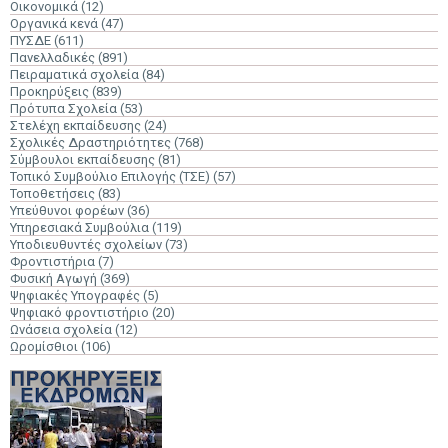
Οικονομικά
(12)
Οργανικά κενά
(47)
ΠΥΣΔΕ
(611)
Πανελλαδικές
(891)
Πειραματικά σχολεία
(84)
Προκηρύξεις
(839)
Πρότυπα Σχολεία
(53)
Στελέχη εκπαίδευσης
(24)
Σχολικές Δραστηριότητες
(768)
Σύμβουλοι εκπαίδευσης
(81)
Τοπικό Συμβούλιο Επιλογής (ΤΣΕ)
(57)
Τοποθετήσεις
(83)
Υπεύθυνοι φορέων
(36)
Υπηρεσιακά Συμβούλια
(119)
Υποδιευθυντές σχολείων
(73)
Φροντιστήρια
(7)
Φυσική Αγωγή
(369)
Ψηφιακές Υπογραφές
(5)
Ψηφιακό φροντιστήριο
(20)
Ωνάσεια σχολεία
(12)
Ωρομίσθιοι
(106)