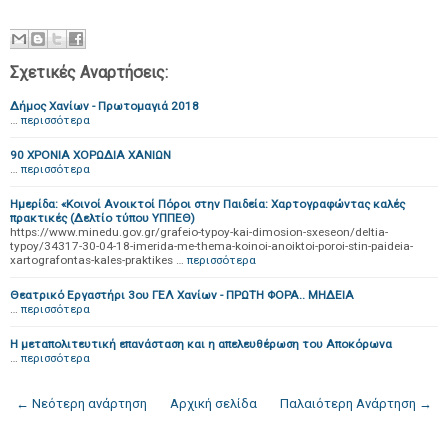
Σχετικές Αναρτήσεις:
Δήμος Χανίων - Πρωτομαγιά 2018
…
περισσότερα
90 ΧΡΟΝΙΑ ΧΟΡΩΔΙΑ ΧΑΝΙΩΝ
…
περισσότερα
Ημερίδα: «Κοινοί Ανοικτοί Πόροι στην Παιδεία: Χαρτογραφώντας καλές
πρακτικές (Δελτίο τύπου ΥΠΠΕΘ)
https://www.minedu.gov.gr/grafeio-typoy-kai-dimosion-sxeseon/deltia-
typoy/34317-30-04-18-imerida-me-thema-koinoi-anoiktoi-poroi-stin-paideia-
xartografontas-kales-praktikes …
περισσότερα
Θεατρικό Εργαστήρι 3ου ΓΕΛ Χανίων - ΠΡΩΤΗ ΦΟΡΑ.. ΜΗΔΕΙΑ
…
περισσότερα
Η μεταπολιτευτική επανάσταση και η απελευθέρωση του Αποκόρωνα
…
περισσότερα
← Νεότερη ανάρτηση
Αρχική σελίδα
Παλαιότερη Ανάρτηση →