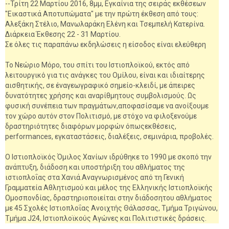
--Τρίτη 22 Μαρτίου 2016, 8μμ, Εγκαίνια της σειράς εκθέσεων
"Εικαστικά Αποτυπώματα" με την πρώτη έκθεση από τους:
Αλεξάκη Στέλιο, Μανωλαράκη Ελένη και Τσεμπελή Κατερίνα.
Διάρκεια Έκθεσης 22 - 31 Μαρτίου.
Σε όλες τις παραπάνω εκδηλώσεις η είσοδος είναι ελεύθερη
Το Νεώριο Μόρο, του σπίτι του Ιστιοπλοϊκού, εκτός από
λειτουργικό για τις ανάγκες του Ομίλου, είναι και ιδιαίτερης
αισθητικής, σε έναγεωγραφικό σημείο-κλειδί, με άπειρες
δυνατότητες χρήσης και αναρίθμητους συμβολισμούς. Ως
φυσική συνέπεια των πραγμάτων,αποφασίσαμε να ανοίξουμε
τον χώρο αυτόν στον Πολιτισμό, με στόχο να φιλοξενούμε
δραστηριότητες διαφόρων μορφών όπωςεκθέσεις,
performances, εγκαταστάσεις, διαλέξεις, σεμινάρια, προβολές.
Ο Ιστιοπλοϊκός Όμιλος Χανίων ιδρύθηκε το 1990 με σκοπό την
ανάπτυξη, διάδοση και υποστήριξη του αθλήματος της
ιστιοπλοΐας στα Χανιά.Αναγνωρισμένος από τη Γενική
Γραμματεία Αθλητισμού και μέλος της Ελληνικής Ιστιοπλοϊκής
Ομοσπονδίας, δραστηριοποιείται στην διάδοσητου αθλήματος
με 45 Σχολές Ιστιοπλοΐας Ανοιχτής Θάλασσας, Τμήμα Τριγώνου,
Τμήμα J24, Ιστιοπλοϊκούς Αγώνες και Πολιτιστικές δράσεις.