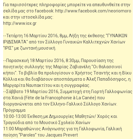
Για περισσότερες πληροφορίες μπορείτε να απευθυνθείτε στην
σελίδα μας στο facebook: http://www.facebook.com/neoriomoro
και στην ιστοσελίδα μας:
http://www.iox.gr
--Τετάρτη 16 Μαρτίου 2016, 8μμ, Λήξη της έκθεσης "ΓΥΝΑΙΚΩΝ
ΙΡΙΔΙΣΜΑΤΑ" από τον Σύλλογο Γυναικών Καλλιτεχνών Χανίων
"ΙΡΙΣ" με ζωντανή μουσική.
--Παρασκευή 18 Μαρτίου 2016, 8:30μμ, Παρουσίαση της
ποιητικής συλλογής της Μαρίας Ζαβιανέλη "Οι θαλασσινοί
κήποι". Το βιβλίο θα προλογίσουν ο Χρήστος Τσαντής και η Βίκυ
Κόλλια και θα διαβάσουν αποσπάσματα ο Άλεξ Παπαδόσηφος, η
Μαργαρίτα Ναυπακτίτου και η συγγραφέας.
--Σάββατο 19 Μαρτίου 2016, Συμμετοχή στη Γιορτή Γαλλοφωνίας
στα Χανιά (Fête de la Francophonie à La Canée) που
διοργανώνεται από τον Ελληνο-Γαλλικό Σύλλογο Χανίων.
Πρόγραμμα
10:00-13:00 Έκθεση με Δημιουργίες Μαθητών/ Χορός και
Τραγούδια από το Μουσικό Σχολείο Χανίων
11:00 Μαραθώνιος Ανάγνωσης για τη Γαλλοφωνία, Γαλλική
ποίηση “Paroles” του Jacques Prevert