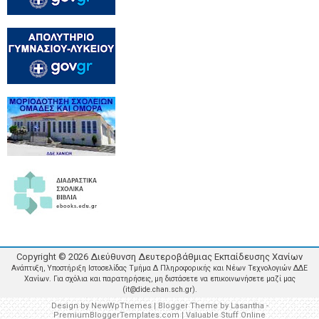
Copyright ©
2026
Διεύθυνση Δευτεροβάθμιας Εκπαίδευσης Χανίων
Ανάπτυξη, Υποστήριξη Ιστοσελίδας Τμήμα Δ Πληροφορικής και Νέων Τεχνολογιών ΔΔΕ
Χανίων. Για σχόλια και παρατηρήσεις, μη διστάσετε να επικοινωνήσετε μαζί μας
(it@dide.chan.sch.gr).
Design by
NewWpThemes
| Blogger Theme by
Lasantha
-
PremiumBloggerTemplates.com
|
Valuable Stuff Online