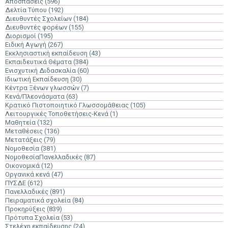
Αποσπάσεις
(596)
Δελτία Τύπου
(192)
Διευθυντές Σχολείων
(184)
Διευθυντές φορέων
(155)
Διορισμοί
(195)
Ειδική Αγωγή
(267)
Εκκλησιαστική εκπαίδευση
(43)
Εκπαιδευτικά Θέματα
(384)
Ενισχυτική Διδασκαλία
(60)
Ιδιωτική Εκπαίδευση
(30)
Κέντρα Ξένων γλωσσών
(7)
Κενά/Πλεονάσματα
(63)
Κρατικό Πιστοποιητικό Γλωσσομάθειας
(105)
Λειτουργικές Τοποθετήσεις-Κενά
(1)
Μαθητεία
(132)
Μεταθέσεις
(136)
Μετατάξεις
(79)
Νομοθεσία
(381)
ΝομοθεσίαΠανελλαδικές
(87)
Οικονομικά
(12)
Οργανικά κενά
(47)
ΠΥΣΔΕ
(612)
Πανελλαδικές
(891)
Πειραματικά σχολεία
(84)
Προκηρύξεις
(839)
Πρότυπα Σχολεία
(53)
Στελέχη εκπαίδευσης
(24)