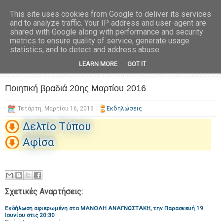
This site uses cookies from Google to deliver its services
and to analyze traffic. Your IP address and user-agent are
shared with Google along with performance and security
metrics to ensure quality of service, generate usage
statistics, and to detect and address abuse.
LEARN MORE
GOT IT
Ποιητική βραδιά 20ης Μαρτίου 2016
Τετάρτη, Μαρτίου 16, 2016
Εκδηλώσεις
Δελτίο Τύπου
Αφίσα
Σχετικές Αναρτήσεις:
Εκδήλωση αφιερωμένη στο ΜΑΝΟΛΗ ΑΝΑΓΝΩΣΤΑΚΗ, την Παρασκευή 19
Ιουνίου στις 20:30