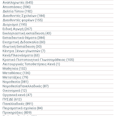
Αναπληρωτές
(645)
Αποσπάσεις
(596)
Δελτία Τύπου
(192)
Διευθυντές Σχολείων
(184)
Διευθυντές φορέων
(155)
Διορισμοί
(195)
Ειδική Αγωγή
(267)
Εκκλησιαστική εκπαίδευση
(43)
Εκπαιδευτικά Θέματα
(384)
Ενισχυτική Διδασκαλία
(60)
Ιδιωτική Εκπαίδευση
(30)
Κέντρα Ξένων γλωσσών
(7)
Κενά/Πλεονάσματα
(63)
Κρατικό Πιστοποιητικό Γλωσσομάθειας
(105)
Λειτουργικές Τοποθετήσεις-Κενά
(1)
Μαθητεία
(132)
Μεταθέσεις
(136)
Μετατάξεις
(79)
Νομοθεσία
(381)
ΝομοθεσίαΠανελλαδικές
(87)
Οικονομικά
(12)
Οργανικά κενά
(47)
ΠΥΣΔΕ
(612)
Πανελλαδικές
(891)
Πειραματικά σχολεία
(84)
Προκηρύξεις
(839)