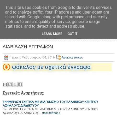
This site uses cookies from Google to deliver its services
and to analyze traffic. Your IP address and user-agent are
shared with Google along with performance and security
metrics to ensure quality of service, generate usage
statistics, and to detect and address abuse.
LEARN MORE
GOT IT
ΔΙΑΒΙΒΑΣΗ ΕΓΓΡΑΦΩΝ
Πέμπτη, Φεβρουαρίου 04, 2016
Ανακοινώσεις
φάκελος με σχετικά έγγραφα
Σχετικές Αναρτήσεις:
ΕΝΗΜΕΡΩΣΗ ΣΧΕΤΙΚΑ ΜΕ ΔΙΑΓΩΝΙΣΜΟ ΤΟΥ ΕΛΛΗΝΙΚΟΥ ΚΕΝΤΡΟΥ
ΑΣΦΑΛΟΥΣ ΔΙΑΔΙΚΤΥΟΥ
ΕΝΗΜΕΡΩΣΗ ΣΧΕΤΙΚΑ ΜΕ ΔΙΑΓΩΝΙΣΜΟ ΤΟΥ ΕΛΛΗΝΙΚΟΥ ΚΕΝΤΡΟΥ
ΑΣΦΑΛΟΥΣ ΔΙΑΔΙΚΤΥΟΥ …
περισσότερα