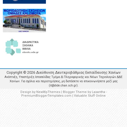
Copyright ©
2026
Διεύθυνση Δευτεροβάθμιας Εκπαίδευσης Χανίων
Ανάπτυξη, Υποστήριξη Ιστοσελίδας Τμήμα Δ Πληροφορικής και Νέων Τεχνολογιών ΔΔΕ
Χανίων. Για σχόλια και παρατηρήσεις, μη διστάσετε να επικοινωνήσετε μαζί μας
(it@dide.chan.sch.gr).
Design by
NewWpThemes
| Blogger Theme by
Lasantha
-
PremiumBloggerTemplates.com
|
Valuable Stuff Online