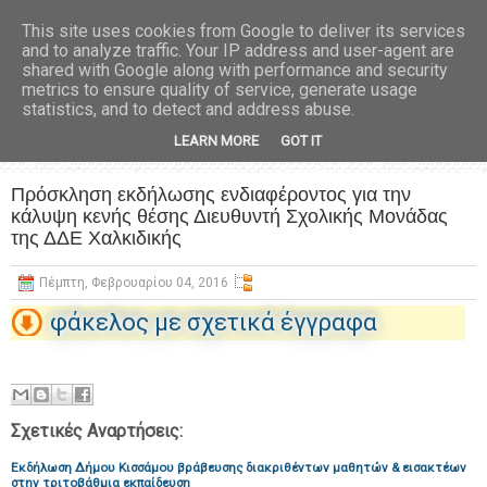
This site uses cookies from Google to deliver its services
and to analyze traffic. Your IP address and user-agent are
shared with Google along with performance and security
metrics to ensure quality of service, generate usage
statistics, and to detect and address abuse.
LEARN MORE
GOT IT
Πρόσκληση εκδήλωσης ενδιαφέροντος για την
κάλυψη κενής θέσης Διευθυντή Σχολικής Μονάδας
της ΔΔΕ Χαλκιδικής
Πέμπτη, Φεβρουαρίου 04, 2016
φάκελος με σχετικά έγγραφα
Σχετικές Αναρτήσεις:
Εκδήλωση Δήμου Κισσάμου βράβευσης διακριθέντων μαθητών & εισακτέων
στην τριτοβάθμια εκπαίδευση