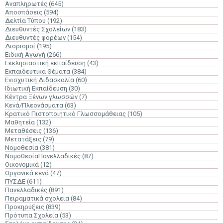
Αναπληρωτές
(645)
Αποσπάσεις
(594)
Δελτία Τύπου
(192)
Διευθυντές Σχολείων
(183)
Διευθυντές φορέων
(154)
Διορισμοί
(195)
Ειδική Αγωγή
(266)
Εκκλησιαστική εκπαίδευση
(43)
Εκπαιδευτικά Θέματα
(384)
Ενισχυτική Διδασκαλία
(60)
Ιδιωτική Εκπαίδευση
(30)
Κέντρα Ξένων γλωσσών
(7)
Κενά/Πλεονάσματα
(63)
Κρατικό Πιστοποιητικό Γλωσσομάθειας
(105)
Μαθητεία
(132)
Μεταθέσεις
(136)
Μετατάξεις
(79)
Νομοθεσία
(381)
ΝομοθεσίαΠανελλαδικές
(87)
Οικονομικά
(12)
Οργανικά κενά
(47)
ΠΥΣΔΕ
(611)
Πανελλαδικές
(891)
Πειραματικά σχολεία
(84)
Προκηρύξεις
(839)
Πρότυπα Σχολεία
(53)