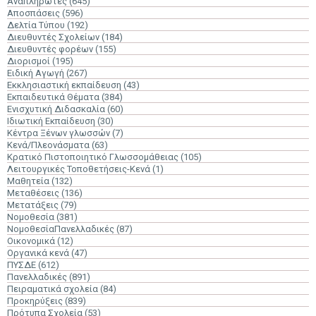
Αναπληρωτές
(645)
Αποσπάσεις
(596)
Δελτία Τύπου
(192)
Διευθυντές Σχολείων
(184)
Διευθυντές φορέων
(155)
Διορισμοί
(195)
Ειδική Αγωγή
(267)
Εκκλησιαστική εκπαίδευση
(43)
Εκπαιδευτικά Θέματα
(384)
Ενισχυτική Διδασκαλία
(60)
Ιδιωτική Εκπαίδευση
(30)
Κέντρα Ξένων γλωσσών
(7)
Κενά/Πλεονάσματα
(63)
Κρατικό Πιστοποιητικό Γλωσσομάθειας
(105)
Λειτουργικές Τοποθετήσεις-Κενά
(1)
Μαθητεία
(132)
Μεταθέσεις
(136)
Μετατάξεις
(79)
Νομοθεσία
(381)
ΝομοθεσίαΠανελλαδικές
(87)
Οικονομικά
(12)
Οργανικά κενά
(47)
ΠΥΣΔΕ
(612)
Πανελλαδικές
(891)
Πειραματικά σχολεία
(84)
Προκηρύξεις
(839)
Πρότυπα Σχολεία
(53)