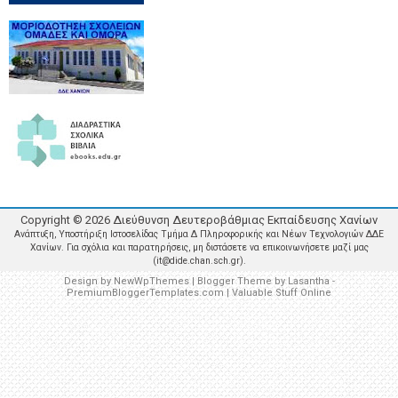
Copyright ©
2026
Διεύθυνση Δευτεροβάθμιας Εκπαίδευσης Χανίων
Ανάπτυξη, Υποστήριξη Ιστοσελίδας Τμήμα Δ Πληροφορικής και Νέων Τεχνολογιών ΔΔΕ
Χανίων. Για σχόλια και παρατηρήσεις, μη διστάσετε να επικοινωνήσετε μαζί μας
(it@dide.chan.sch.gr).
Design by
NewWpThemes
| Blogger Theme by
Lasantha
-
PremiumBloggerTemplates.com
|
Valuable Stuff Online