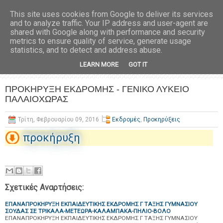
This site uses cookies from Google to deliver its services
and to analyze traffic. Your IP address and user-agent are
shared with Google along with performance and security
metrics to ensure quality of service, generate usage
statistics, and to detect and address abuse.
LEARN MORE
GOT IT
ΠΡΟΚΗΡΥΞΗ ΕΚΔΡΟΜΗΣ - ΓΕΝΙΚΟ ΛΥΚΕΙΟ
ΠΑΛΑΙΟΧΩΡΑΣ
Τρίτη, Φεβρουαρίου 09, 2016
Εκδρομές
,
Προκηρύξεις
προκήρυξη
Σχετικές Αναρτήσεις:
ΕΠΑΝΑΠΡΟΚΗΡΥΞΗ ΕΚΠΑΙΔΕΥΤΙΚΗΣ ΕΚΔΡΟΜΗΣ Γ ΤΑΞΗΣ ΓΥΜΝΑΣΙΟΥ
ΣΟΥΔΑΣ ΣΕ ΤΡΙΚΑΛΑ-ΜΕΤΕΩΡΑ-ΚΑΛΑΜΠΑΚΑ-ΠΗΛΙΟ-ΒΟΛΟ
ΕΠΑΝΑΠΡΟΚΗΡΥΞΗ ΕΚΠΑΙΔΕΥΤΙΚΗΣ ΕΚΔΡΟΜΗΣ Γ ΤΑΞΗΣ ΓΥΜΝΑΣΙΟΥ