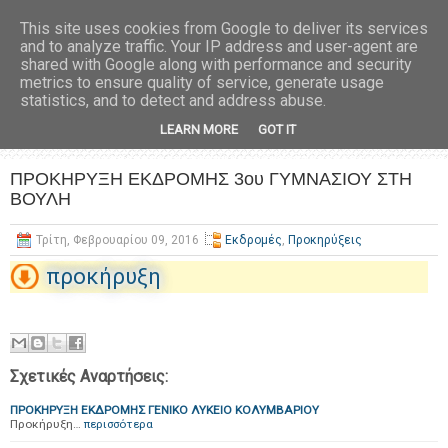
This site uses cookies from Google to deliver its services
and to analyze traffic. Your IP address and user-agent are
shared with Google along with performance and security
metrics to ensure quality of service, generate usage
statistics, and to detect and address abuse.
LEARN MORE
GOT IT
ΠΡΟΚΗΡΥΞΗ ΕΚΔΡΟΜΗΣ 3ου ΓΥΜΝΑΣΙΟΥ ΣΤΗ
ΒΟΥΛΗ
Τρίτη, Φεβρουαρίου 09, 2016
Εκδρομές
,
Προκηρύξεις
προκήρυξη
Σχετικές Αναρτήσεις:
ΠΡΟΚΗΡΥΞΗ ΕΚΔΡΟΜΗΣ ΓΕΝΙΚΟ ΛΥΚΕΙΟ KOΛΥΜΒΑΡΙΟΥ
Προκήρυξη…
περισσότερα