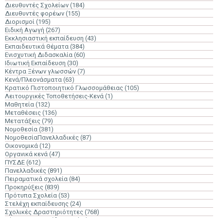
Διευθυντές Σχολείων
(184)
Διευθυντές φορέων
(155)
Διορισμοί
(195)
Ειδική Αγωγή
(267)
Εκκλησιαστική εκπαίδευση
(43)
Εκπαιδευτικά Θέματα
(384)
Ενισχυτική Διδασκαλία
(60)
Ιδιωτική Εκπαίδευση
(30)
Κέντρα Ξένων γλωσσών
(7)
Κενά/Πλεονάσματα
(63)
Κρατικό Πιστοποιητικό Γλωσσομάθειας
(105)
Λειτουργικές Τοποθετήσεις-Κενά
(1)
Μαθητεία
(132)
Μεταθέσεις
(136)
Μετατάξεις
(79)
Νομοθεσία
(381)
ΝομοθεσίαΠανελλαδικές
(87)
Οικονομικά
(12)
Οργανικά κενά
(47)
ΠΥΣΔΕ
(612)
Πανελλαδικές
(891)
Πειραματικά σχολεία
(84)
Προκηρύξεις
(839)
Πρότυπα Σχολεία
(53)
Στελέχη εκπαίδευσης
(24)
Σχολικές Δραστηριότητες
(768)