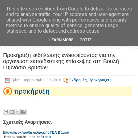
This site uses cookies from Google to deliver its services
and to analyze traffic. Your IP address and user-agent are
shared with Google along with performance and security
metrics to ensure quality of service, generate usage
statistics, and to detect and address abuse.
LEARN MORE
GOT IT
Προκήρυξη εκδήλωσης ενδιαφέροντος για την
οργανωση εκπαιδευτικης επίσκεψης στη Βουλή -
Γυμνάσιο Βρυσών
Τρίτη, Φεβρουαρίου 09, 2016
Εκδρομές
,
Προκηρύξεις
προκήρυξη
Σχετικές Αναρτήσεις:
Επαναπροκήρυξη εκδρομής ΓΕΛ Βάμου
Η προκήρυξη…
περισσότερα