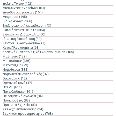
Δελτία Τύπου
(192)
Διευθυντές Σχολείων
(183)
Διευθυντές φορέων
(154)
Διορισμοί
(195)
Ειδική Αγωγή
(266)
Εκκλησιαστική εκπαίδευση
(43)
Εκπαιδευτικά Θέματα
(384)
Ενισχυτική Διδασκαλία
(60)
Ιδιωτική Εκπαίδευση
(30)
Κέντρα Ξένων γλωσσών
(7)
Κενά/Πλεονάσματα
(63)
Κρατικό Πιστοποιητικό Γλωσσομάθειας
(105)
Μαθητεία
(132)
Μεταθέσεις
(136)
Μετατάξεις
(79)
Νομοθεσία
(381)
ΝομοθεσίαΠανελλαδικές
(87)
Οικονομικά
(12)
Οργανικά κενά
(47)
ΠΥΣΔΕ
(611)
Πανελλαδικές
(891)
Πειραματικά σχολεία
(84)
Προκηρύξεις
(839)
Πρότυπα Σχολεία
(53)
Στελέχη εκπαίδευσης
(24)
Σχολικές Δραστηριότητες
(768)