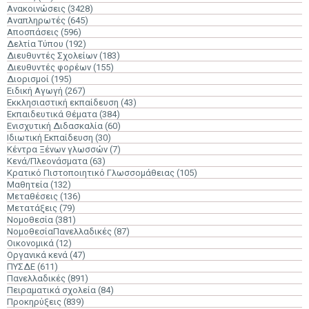
Ανακοινώσεις
(3428)
Αναπληρωτές
(645)
Αποσπάσεις
(596)
Δελτία Τύπου
(192)
Διευθυντές Σχολείων
(183)
Διευθυντές φορέων
(155)
Διορισμοί
(195)
Ειδική Αγωγή
(267)
Εκκλησιαστική εκπαίδευση
(43)
Εκπαιδευτικά Θέματα
(384)
Ενισχυτική Διδασκαλία
(60)
Ιδιωτική Εκπαίδευση
(30)
Κέντρα Ξένων γλωσσών
(7)
Κενά/Πλεονάσματα
(63)
Κρατικό Πιστοποιητικό Γλωσσομάθειας
(105)
Μαθητεία
(132)
Μεταθέσεις
(136)
Μετατάξεις
(79)
Νομοθεσία
(381)
ΝομοθεσίαΠανελλαδικές
(87)
Οικονομικά
(12)
Οργανικά κενά
(47)
ΠΥΣΔΕ
(611)
Πανελλαδικές
(891)
Πειραματικά σχολεία
(84)
Προκηρύξεις
(839)