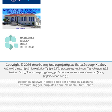
Copyright ©
2026
Διεύθυνση Δευτεροβάθμιας Εκπαίδευσης Χανίων
Ανάπτυξη, Υποστήριξη Ιστοσελίδας Τμήμα Δ Πληροφορικής και Νέων Τεχνολογιών ΔΔΕ
Χανίων. Για σχόλια και παρατηρήσεις, μη διστάσετε να επικοινωνήσετε μαζί μας
(it@dide.chan.sch.gr).
Design by
NewWpThemes
| Blogger Theme by
Lasantha
-
PremiumBloggerTemplates.com
|
Valuable Stuff Online