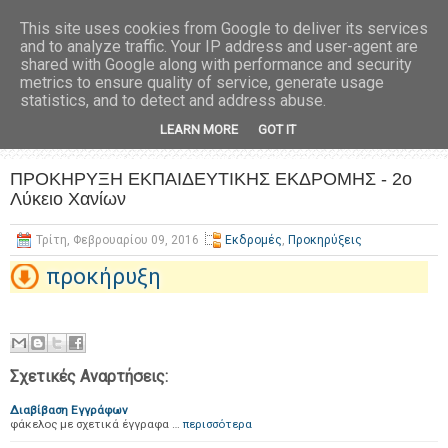
This site uses cookies from Google to deliver its services
and to analyze traffic. Your IP address and user-agent are
shared with Google along with performance and security
metrics to ensure quality of service, generate usage
statistics, and to detect and address abuse.
LEARN MORE
GOT IT
ΠΡΟΚΗΡΥΞΗ ΕΚΠΑΙΔΕΥΤΙΚΗΣ ΕΚΔΡΟΜΗΣ - 2ο
Λύκειο Χανίων
Τρίτη, Φεβρουαρίου 09, 2016
Εκδρομές
,
Προκηρύξεις
προκήρυξη
Σχετικές Αναρτήσεις:
Διαβίβαση Εγγράφων
φάκελος με σχετικά έγγραφα …
περισσότερα