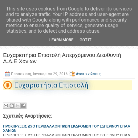
This site uses cookies from Google to deliver its services
and to analyze traffic. Your IP address and user-agent are
shared with Google along with performance and security
metrics to ensure quality of service, generate usage
statistics, and to detect and address abuse.
LEARN MORE
GOT IT
Ευχαριστήρια Επιστολή Απερχόμενου Διευθυντή
Δ.Δ.Ε Χανίων
Παρασκευή, Ιανουαρίου 29, 2016
Ανακοινώσεις
Ευχαριστήρια Επιστολή
Σχετικές Αναρτήσεις:
ΠΡΟΚΗΡΥΞΕΙΣ ΔΥΟ ΠΕΡΙΒΑΛΛΟΝΤΙΚΩΝ ΕΚΔΡΟΜΩΝ ΤΟΥ ΕΣΠΕΡΙΝΟΥ ΕΠΑΛ
ΧΑΝΙΩΝ
ΠΡΟΚΗΡΥΞΕΙΣ ΔΥΟ ΠΕΡΙΒΑΛΛΟΝΤΙΚΩΝ ΕΚΔΡΟΜΩΝ ΤΟΥ ΕΣΠΕΡΙΝΟΥ ΕΠΑΛ