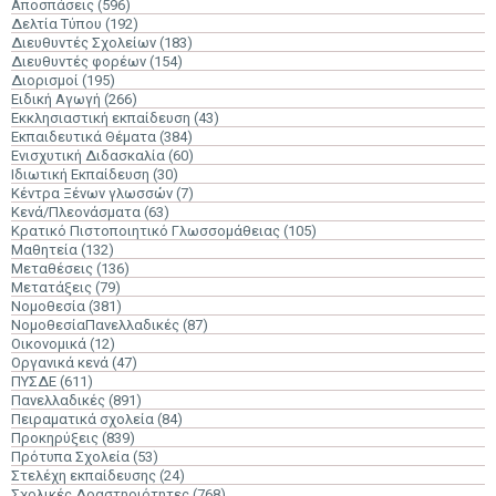
Αποσπάσεις
(596)
Δελτία Τύπου
(192)
Διευθυντές Σχολείων
(183)
Διευθυντές φορέων
(154)
Διορισμοί
(195)
Ειδική Αγωγή
(266)
Εκκλησιαστική εκπαίδευση
(43)
Εκπαιδευτικά Θέματα
(384)
Ενισχυτική Διδασκαλία
(60)
Ιδιωτική Εκπαίδευση
(30)
Κέντρα Ξένων γλωσσών
(7)
Κενά/Πλεονάσματα
(63)
Κρατικό Πιστοποιητικό Γλωσσομάθειας
(105)
Μαθητεία
(132)
Μεταθέσεις
(136)
Μετατάξεις
(79)
Νομοθεσία
(381)
ΝομοθεσίαΠανελλαδικές
(87)
Οικονομικά
(12)
Οργανικά κενά
(47)
ΠΥΣΔΕ
(611)
Πανελλαδικές
(891)
Πειραματικά σχολεία
(84)
Προκηρύξεις
(839)
Πρότυπα Σχολεία
(53)
Στελέχη εκπαίδευσης
(24)
Σχολικές Δραστηριότητες
(768)