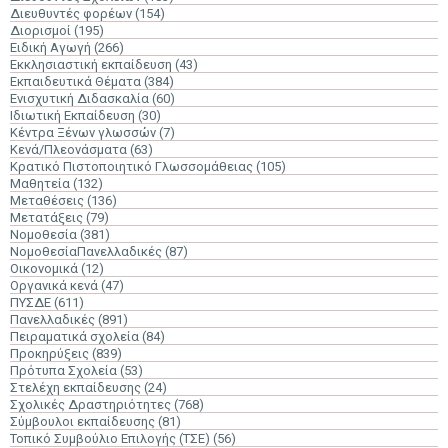
Διευθυντές φορέων
(154)
Διορισμοί
(195)
Ειδική Αγωγή
(266)
Εκκλησιαστική εκπαίδευση
(43)
Εκπαιδευτικά Θέματα
(384)
Ενισχυτική Διδασκαλία
(60)
Ιδιωτική Εκπαίδευση
(30)
Κέντρα Ξένων γλωσσών
(7)
Κενά/Πλεονάσματα
(63)
Κρατικό Πιστοποιητικό Γλωσσομάθειας
(105)
Μαθητεία
(132)
Μεταθέσεις
(136)
Μετατάξεις
(79)
Νομοθεσία
(381)
ΝομοθεσίαΠανελλαδικές
(87)
Οικονομικά
(12)
Οργανικά κενά
(47)
ΠΥΣΔΕ
(611)
Πανελλαδικές
(891)
Πειραματικά σχολεία
(84)
Προκηρύξεις
(839)
Πρότυπα Σχολεία
(53)
Στελέχη εκπαίδευσης
(24)
Σχολικές Δραστηριότητες
(768)
Σύμβουλοι εκπαίδευσης
(81)
Τοπικό Συμβούλιο Επιλογής (ΤΣΕ)
(56)