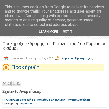
This site uses cookies from Google to deliver its services
and to analyze traffic. Your IP address and user-agent are
shared with Google along with performance and security
metrics to ensure quality of service, generate usage
statistics, and to detect and address abuse.
LEARN MORE
GOT IT
Προκήρυξη εκδρομής της Γ΄ τάξης του 1ου Γυμνασίου
Κισάμου
Παρασκευή, Ιανουαρίου 29, 2016
Εκδρομές
,
Προκηρύξεις
Προκήρυξη
Σχετικές Αναρτήσεις:
ΠΡΟΚΗΡΥΞΗ Εκδρομής Β΄ Λυκείου ΓΕΛ ΒΑΜΟΥ - Ανακοινοποίηση
Προκήρυξη…
περισσότερα