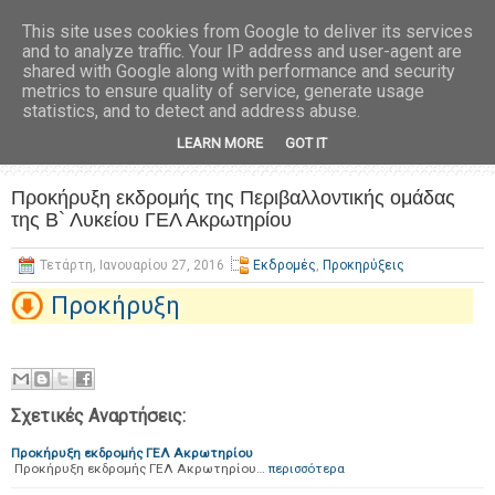
This site uses cookies from Google to deliver its services
and to analyze traffic. Your IP address and user-agent are
shared with Google along with performance and security
metrics to ensure quality of service, generate usage
statistics, and to detect and address abuse.
LEARN MORE
GOT IT
Προκήρυξη εκδρομής της Περιβαλλοντικής ομάδας
της Β` Λυκείου ΓΕΛ Ακρωτηρίου
Τετάρτη, Ιανουαρίου 27, 2016
Εκδρομές
,
Προκηρύξεις
Προκήρυξη
Σχετικές Αναρτήσεις:
Προκήρυξη εκδρομής ΓΕΛ Ακρωτηρίου
Προκήρυξη εκδρομής ΓΕΛ Ακρωτηρίου…
περισσότερα