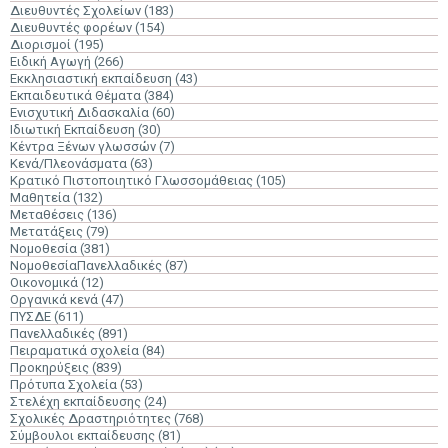
Διευθυντές Σχολείων
(183)
Διευθυντές φορέων
(154)
Διορισμοί
(195)
Ειδική Αγωγή
(266)
Εκκλησιαστική εκπαίδευση
(43)
Εκπαιδευτικά Θέματα
(384)
Ενισχυτική Διδασκαλία
(60)
Ιδιωτική Εκπαίδευση
(30)
Κέντρα Ξένων γλωσσών
(7)
Κενά/Πλεονάσματα
(63)
Κρατικό Πιστοποιητικό Γλωσσομάθειας
(105)
Μαθητεία
(132)
Μεταθέσεις
(136)
Μετατάξεις
(79)
Νομοθεσία
(381)
ΝομοθεσίαΠανελλαδικές
(87)
Οικονομικά
(12)
Οργανικά κενά
(47)
ΠΥΣΔΕ
(611)
Πανελλαδικές
(891)
Πειραματικά σχολεία
(84)
Προκηρύξεις
(839)
Πρότυπα Σχολεία
(53)
Στελέχη εκπαίδευσης
(24)
Σχολικές Δραστηριότητες
(768)
Σύμβουλοι εκπαίδευσης
(81)