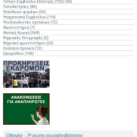
Τοπικό Συμβούλιο Επιλογής (ΤΣΕ)
(56)
Τοποθετήσεις
(83)
Υπεύθυνοι φορέων
(36)
Υπηρεσιακά Συμβούλια
(119)
Υποδιευθυντές σχολείων
(72)
Φροντιστήρια
(7)
Φυσική Αγωγή
(369)
Ψηφιακές Υπογραφές
(5)
Ψηφιακό φροντιστήριο
(20)
Ωνάσεια σχολεία
(12)
Ωρομίσθιοι
(106)
Οδηγίες - Έντυπα συνταξιοδότησης