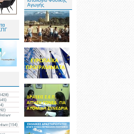
Ιστολόγιο Φυσικής
Αγωγής
τα
ΚΠΓ
3428)
645)
4)
192)
ολείων
ρέων
(154)