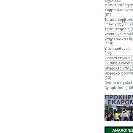
Σχολικές
Δραστηριότητε
Σύμβουλοι εκπ
(81)
Τοπικό Συμβούλ
Επιλογής (ΤΣΕ)
Τοποθετήσεις
(
Υπεύθυνοι φορ
Υπηρεσιακά Συ
(119)
Υποδιευθυντές
(72)
Φροντιστήρια
(
Φυσική Αγωγή
(
Ψηφιακές Υπογ
Ψηφιακό φροντ
(20)
Ωνάσεια σχολεί
Ωρομίσθιοι
(106