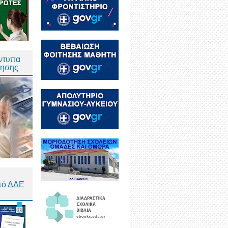
Έντυπα
τησης
πό ΔΔΕ