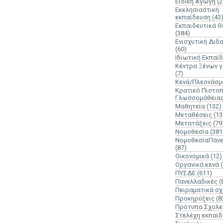
Ειδική Αγωγή
(2
Εκκλησιαστική
εκπαίδευση
(43
Εκπαιδευτικά 
(384)
Ενισχυτική Διδ
(60)
Ιδιωτική Εκπαί
Κέντρα Ξένων 
(7)
Κενά/Πλεονάσμ
Κρατικό Πιστοπ
Γλωσσομάθεια
Μαθητεία
(132)
Μεταθέσεις
(13
Μετατάξεις
(79
Νομοθεσία
(381
ΝομοθεσίαΠανε
(87)
Οικονομικά
(12)
Οργανικά κενά
ΠΥΣΔΕ
(611)
Πανελλαδικές
(
Πειραματικά σχ
Προκηρύξεις
(8
Πρότυπα Σχολε
Στελέχη εκπαί