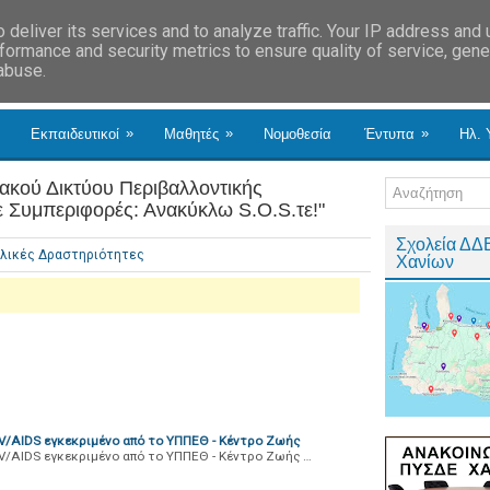
deliver its services and to analyze traffic. Your IP address and
formance and security metrics to ensure quality of service, gen
 abuse.
»
»
»
Εκπαιδευτικοί
Μαθητές
Νομοθεσία
Έντυπα
Ηλ. 
ιακού Δικτύου Περιβαλλοντικής
ε Συμπεριφορές: Ανακύκλω S.O.S.τε!"
Σχολεία ΔΔ
λικές Δραστηριότητες
Χανίων
V/AIDS εγκεκριμένο από το ΥΠΠΕΘ - Κέντρο Ζωής
V/AIDS εγκεκριμένο από το ΥΠΠΕΘ - Κέντρο Ζωής …