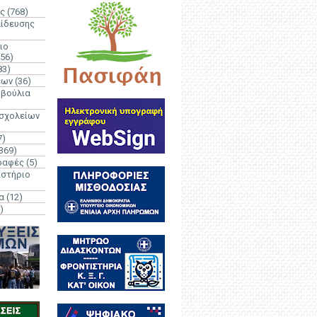
ς
(768)
αίδευσης
ιο
(56)
83)
έων
(36)
μβούλια
 σχολείων
7)
369)
ραφές
(5)
ιστήριο
α
(12)
)