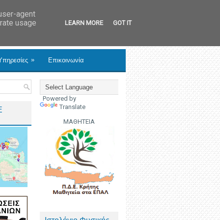
 user-agent
erate usage
LEARN MORE
GOT IT
»
Υπηρεσίες
Επικοινωνία
Powered by
Translate
Ε
ΜΑΘΗΤΕΙΑ