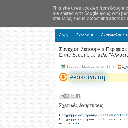
This site uses cookies from Google to 
are shared with Google along with per
statistics, and to detect and address
»
»
Αρχή
Σχολεία
Ανακοινώσεις
Συνέχιση λειτουργία Περιφερε
Εκπαίδευσης με τίτλο "Αλλάξτ
Τετάρτη, Ιανουαρίου 27, 2016
Σχο
Ανακοίνωση
Σχετικές Αναρτήσεις:
Πρόγραμμα ενημέρωσης μαθητών για το HI
Πρόγραμμα ενημέρωσης μαθητών για το HI
περισσότερα