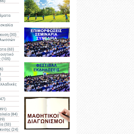
66)
)
Θέματα
ασκαλία
δευση
(30)
γλωσσών
ατα
(63)
οιητικό
ς
(105)
6)
)
)
λλαδικές
(47)
891)
ολεία
(84)
39)
ία
(53)
δευσης
(24)