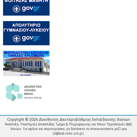
Copyright ©
2026
Διεύθυνση Δευτεροβάθμιας Εκπαίδευσης Χανίων
Ανάπτυξη, Υποστήριξη Ιστοσελίδας Τμήμα Δ Πληροφορικής και Νέων Τεχνολογιών ΔΔΕ
Χανίων. Για σχόλια και παρατηρήσεις, μη διστάσετε να επικοινωνήσετε μαζί μας
(it@dide.chan.sch.gr).