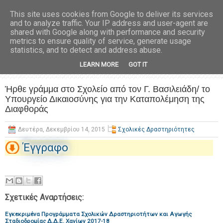
This site uses cookies from Google to deliver its services
and to analyze traffic. Your IP address and user-agent are
shared with Google along with performance and security
metrics to ensure quality of service, generate usage
statistics, and to detect and address abuse.
LEARN MORE
GOT IT
Ήρθε γράμμα στο Σχολείο από τον Γ. Βασιλειάδη/ το
Υπουργείο Δικαιοσύνης για την Καταπολέμηση της
Διαφθοράς
Δευτέρα, Δεκεμβρίου 14, 2015
Σχολικές Δραστηριότητες
Έγγραφο
Σχετικές Αναρτήσεις:
Εγκεκριμένα Προγράμματα Σχολικών Δραστηριοτήτων και Αγωγής
Σταδιοδρομίας Δ.Δ.Ε. Χανίων 2017-18