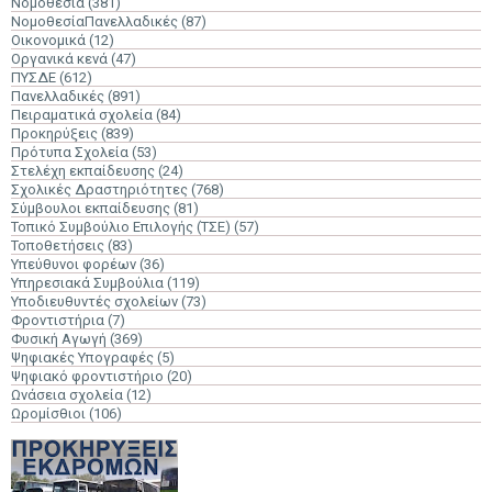
Νομοθεσία
(381)
ΝομοθεσίαΠανελλαδικές
(87)
Οικονομικά
(12)
Οργανικά κενά
(47)
ΠΥΣΔΕ
(612)
Πανελλαδικές
(891)
Πειραματικά σχολεία
(84)
Προκηρύξεις
(839)
Πρότυπα Σχολεία
(53)
Στελέχη εκπαίδευσης
(24)
Σχολικές Δραστηριότητες
(768)
Σύμβουλοι εκπαίδευσης
(81)
Τοπικό Συμβούλιο Επιλογής (ΤΣΕ)
(57)
Τοποθετήσεις
(83)
Υπεύθυνοι φορέων
(36)
Υπηρεσιακά Συμβούλια
(119)
Υποδιευθυντές σχολείων
(73)
Φροντιστήρια
(7)
Φυσική Αγωγή
(369)
Ψηφιακές Υπογραφές
(5)
Ψηφιακό φροντιστήριο
(20)
Ωνάσεια σχολεία
(12)
Ωρομίσθιοι
(106)