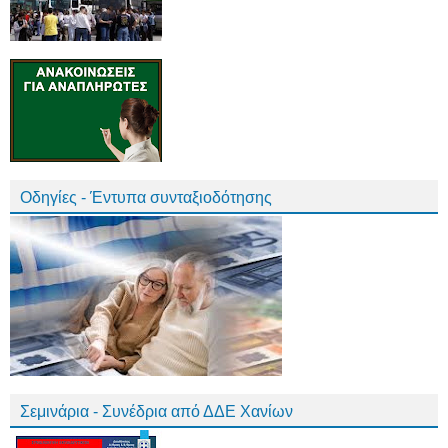
Οδηγίες - Έντυπα συνταξιοδότησης
Σεμινάρια - Συνέδρια από ΔΔΕ Χανίων