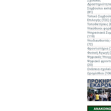
Σχολικές
Δραστηριότητε
Σύμβουλοι εκπ
(81)
Τοπικό Συμβούλ
Επιλογής (ΤΣΕ)
Τοποθετήσεις
(
Υπεύθυνοι φορ
Υπηρεσιακά Συ
(119)
Υποδιευθυντές
(72)
Φροντιστήρια
(
Φυσική Αγωγή
(
Ψηφιακές Υπογ
Ψηφιακό φροντ
(20)
Ωνάσεια σχολεί
Ωρομίσθιοι
(106