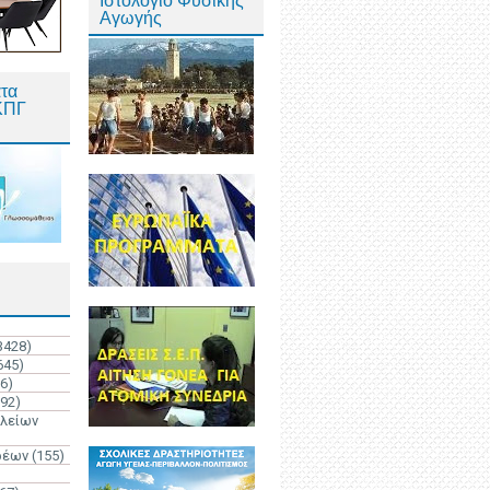
Ιστολόγιο Φυσικής
Αγωγής
τα
ΚΠΓ
3428)
645)
6)
192)
ολείων
ρέων
(155)