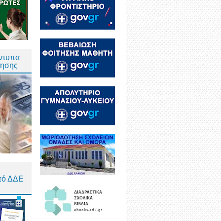
Έντυπα
τησης
πό ΔΔΕ