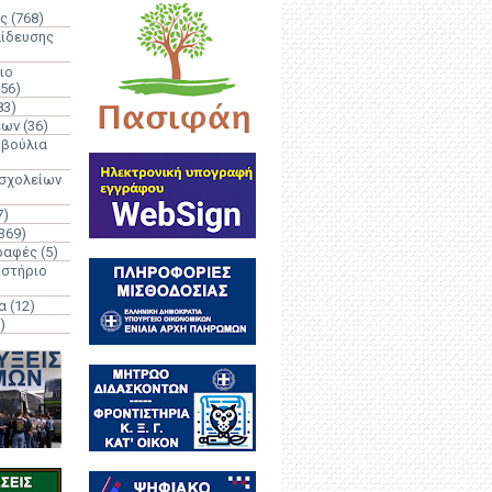
ς
(768)
αίδευσης
ιο
(56)
83)
έων
(36)
μβούλια
 σχολείων
7)
369)
ραφές
(5)
ιστήριο
α
(12)
)