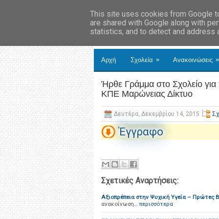
This site uses cookies from Google to 
are shared with Google along with per
statistics, and to detect and address
»
»
Αρχή
Σχολεία
Ανακοινώσεις
Ήρθε Γράμμα στο Σχολείο γ
ΚΠΕ Μαρώνειας Δίκτυο
Δευτέρα, Δεκεμβρίου 14, 2015
Σχ
Έγγραφο
Σχετικές Αναρτήσεις:
Αξιοπρέπεια στην Ψυχική Υγεία – Πρώτες Β
ανακοίνωση…
περισσότερα