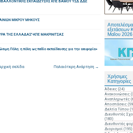
ΡΙΒΑΛΛΟΝΤΙΚΗΣ ΕΚΠΑΙΔΕΥΣΗΣ ΚΠΕ ΒΑΜΟΥ ΥΣΔ ΔΔΕ
ΑΙΝΙΩΝ ΜΙΚΡΟΥ ΜΗΚΟΥΣ
Αποτελέσμα
εξετάσεων 
Μαΐου 2026
ΥΡΑ ΤΗΣ ΕΛΛΑΔΑΣ"-ΚΠΕ ΜΑΚΡΙΝΙΤΣΑΣ
σιμη Πόλη: η πόλη ως πεδίο εκπαίδευσης για την αειφορία»
Αρχική σελίδα
Παλαιότερη Ανάρτηση →
Χρήσιμες
Κατηγορίες
Άδειες
(24)
Ανακοινώσεις
(
Αναπληρωτές
(
Αποσπάσεις
(59
Δελτία Τύπου
(
Διευθυντές Σχ
(183)
Διευθυντές φο
Διορισμοί
(195)