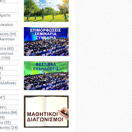
67)
)
Θέματα
ασκαλία
δευση
(30)
γλωσσών
ατα
(63)
οιητικό
ς
(105)
6)
)
)
λλαδικές
(47)
891)
ολεία
(84)
39)
ία
(53)
δευσης
(24)