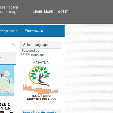
 user-agent
erate usage
LEARN MORE
GOT IT
»
Υπηρεσίες
Επικοινωνία
Powered by
Translate
Ε
ΜΑΘΗΤΕΙΑ