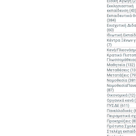
Ειδική Αγωγή
(2
Εκκλησιαστική
εκπαίδευση
(43
Εκπαιδευτικά 
(384)
Ενισχυτική Διδ
(60)
Ιδιωτική Εκπαί
Κέντρα Ξένων 
(7)
Κενά/Πλεονάσμ
Κρατικό Πιστοπ
Γλωσσομάθεια
Μαθητεία
(132)
Μεταθέσεις
(13
Μετατάξεις
(79
Νομοθεσία
(381
ΝομοθεσίαΠανε
(87)
Οικονομικά
(12)
Οργανικά κενά
ΠΥΣΔΕ
(611)
Πανελλαδικές
(
Πειραματικά σχ
Προκηρύξεις
(8
Πρότυπα Σχολε
Στελέχη εκπαί