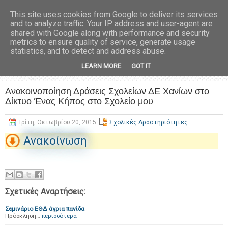
This site uses cookies from Google to deliver its services
and to analyze traffic. Your IP address and user-agent are
shared with Google along with performance and security
metrics to ensure quality of service, generate usage
statistics, and to detect and address abuse.
LEARN MORE
GOT IT
Ανακοινοποίηση Δράσεις Σχολείων ΔΕ Χανίων στο
Δίκτυο Ένας Κήπος στο Σχολείο μου
Τρίτη, Οκτωβρίου 20, 2015
Σχολικές Δραστηριότητες
Ανακοίνωση
Σχετικές Αναρτήσεις:
Σεμινάριο ΕΘΔ άγρια πανίδα
Πρόσκληση…
περισσότερα