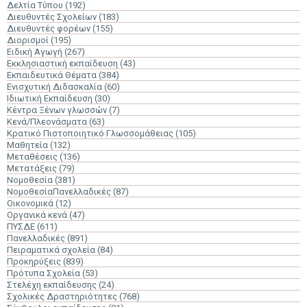
Δελτία Τύπου
(192)
Διευθυντές Σχολείων
(183)
Διευθυντές φορέων
(155)
Διορισμοί
(195)
Ειδική Αγωγή
(267)
Εκκλησιαστική εκπαίδευση
(43)
Εκπαιδευτικά Θέματα
(384)
Ενισχυτική Διδασκαλία
(60)
Ιδιωτική Εκπαίδευση
(30)
Κέντρα Ξένων γλωσσών
(7)
Κενά/Πλεονάσματα
(63)
Κρατικό Πιστοποιητικό Γλωσσομάθειας
(105)
Μαθητεία
(132)
Μεταθέσεις
(136)
Μετατάξεις
(79)
Νομοθεσία
(381)
ΝομοθεσίαΠανελλαδικές
(87)
Οικονομικά
(12)
Οργανικά κενά
(47)
ΠΥΣΔΕ
(611)
Πανελλαδικές
(891)
Πειραματικά σχολεία
(84)
Προκηρύξεις
(839)
Πρότυπα Σχολεία
(53)
Στελέχη εκπαίδευσης
(24)
Σχολικές Δραστηριότητες
(768)