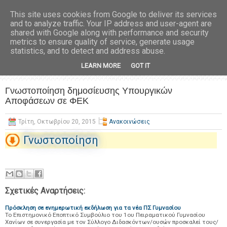
This site uses cookies from Google to deliver its services
and to analyze traffic. Your IP address and user-agent are
shared with Google along with performance and security
metrics to ensure quality of service, generate usage
statistics, and to detect and address abuse.
LEARN MORE
GOT IT
Γνωστοποίηση δημοσίευσης Υπουργικών
Αποφάσεων σε ΦΕΚ
Τρίτη, Οκτωβρίου 20, 2015
Ανακοινώσεις
Γνωστοποίηση
Σχετικές Αναρτήσεις:
Πρόσκληση σε ενημερωτική εκδήλωση για τα νέα ΠΣ Γυμνασίου
Το Επιστημονικό Εποπτικό Συμβούλιο του 1ου Πειραματικού Γυμνασίου
Χανίων σε συνεργασία με τον Σύλλογο Διδασκόντων/ουσών προσκαλεί τους/