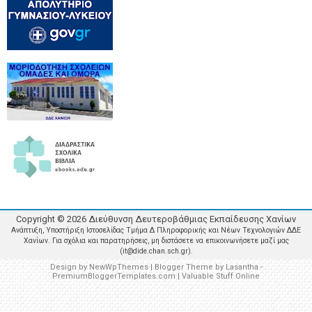
Copyright ©
2026
Διεύθυνση Δευτεροβάθμιας Εκπαίδευσης Χανίων
Ανάπτυξη, Υποστήριξη Ιστοσελίδας Τμήμα Δ Πληροφορικής και Νέων Τεχνολογιών ΔΔΕ
Χανίων. Για σχόλια και παρατηρήσεις, μη διστάσετε να επικοινωνήσετε μαζί μας
(it@dide.chan.sch.gr).
Design by
NewWpThemes
| Blogger Theme by
Lasantha
-
PremiumBloggerTemplates.com
|
Valuable Stuff Online