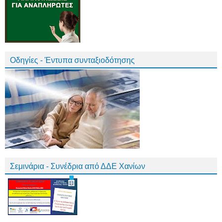
Οδηγίες - Έντυπα συνταξιοδότησης
Σεμινάρια - Συνέδρια από ΔΔΕ Χανίων