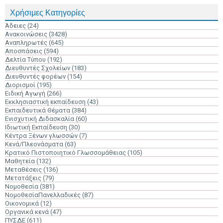
Χρήσιμες Κατηγορίες
Άδειες
(24)
Ανακοινώσεις
(3428)
Αναπληρωτές
(645)
Αποσπάσεις
(594)
Δελτία Τύπου
(192)
Διευθυντές Σχολείων
(183)
Διευθυντές φορέων
(154)
Διορισμοί
(195)
Ειδική Αγωγή
(266)
Εκκλησιαστική εκπαίδευση
(43)
Εκπαιδευτικά Θέματα
(384)
Ενισχυτική Διδασκαλία
(60)
Ιδιωτική Εκπαίδευση
(30)
Κέντρα Ξένων γλωσσών
(7)
Κενά/Πλεονάσματα
(63)
Κρατικό Πιστοποιητικό Γλωσσομάθειας
(105)
Μαθητεία
(132)
Μεταθέσεις
(136)
Μετατάξεις
(79)
Νομοθεσία
(381)
ΝομοθεσίαΠανελλαδικές
(87)
Οικονομικά
(12)
Οργανικά κενά
(47)
ΠΥΣΔΕ
(611)