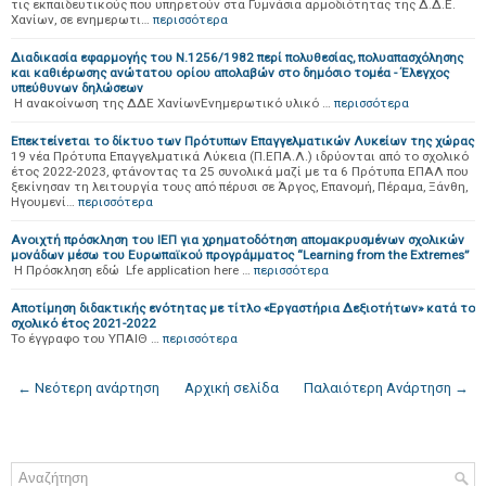
τις εκπαιδευτικούς που υπηρετούν στα Γυμνάσια αρμοδιότητας της Δ.Δ.Ε.
Χανίων, σε ενημερωτι…
περισσότερα
Διαδικασία εφαρμογής του Ν.1256/1982 περί πολυθεσίας, πολυαπασχόλησης
και καθιέρωσης ανώτατου ορίου απολαβών στο δημόσιο τομέα - Έλεγχος
υπεύθυνων δηλώσεων
Η ανακοίνωση της ΔΔΕ ΧανίωνΕνημερωτικό υλικό …
περισσότερα
Επεκτείνεται το δίκτυο των Πρότυπων Επαγγελματικών Λυκείων της χώρας
19 νέα Πρότυπα Επαγγελματικά Λύκεια (Π.ΕΠΑ.Λ.) ιδρύονται από το σχολικό
έτος 2022-2023, φτάνοντας τα 25 συνολικά μαζί με τα 6 Πρότυπα ΕΠΑΛ που
ξεκίνησαν τη λειτουργία τους από πέρυσι σε Άργος, Επανομή, Πέραμα, Ξάνθη,
Ηγουμενί…
περισσότερα
Ανοιχτή πρόσκληση του ΙΕΠ για χρηματοδότηση απομακρυσμένων σχολικών
μονάδων μέσω του Ευρωπαϊκού προγράμματος “Learning from the Extremes”
Η Πρόσκληση εδώ Lfe application here …
περισσότερα
Αποτίμηση διδακτικής ενότητας με τίτλο «Εργαστήρια Δεξιοτήτων» κατά το
σχολικό έτος 2021-2022
To έγγραφο του ΥΠΑΙΘ …
περισσότερα
← Νεότερη ανάρτηση
Αρχική σελίδα
Παλαιότερη Ανάρτηση →