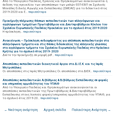
Από το Υπουργείο Παιδείας, Έρευνας και Θρησκευμάτων ανακοινώνεται η
έκδοση της εγκυκλίου των αποσπάσεων των μελών ΕΕΠ-ΕΒΠ σε Σχολικές
Μονάδες Ειδικής Αγωγής και Εκπαίδευσης (ΣΜΕΑΕ) για το διδακτικό έτος
2019-2020 και Ε…
περισσότερα
Προκήρυξη πλήρωσης θέσεων εκπαιδευτικών των ελληνόφωνων και
αγγλόφωνων τμημάτων Πρωτοβάθμιου και Δευτεροβάθμιου Κύκλου του
Σχολείου Ευρωπαϊκής Παιδείας Ηρακλείου για το σχολικό έτος 2019-2020
H πρόσκληση…
περισσότερα
Ανακοίνωση – Πρόσκληση ενδιαφέροντος για απόσπαση εκπαιδευτικών στα
ελληνόφωνα τμήματα και στις θέσεις διδασκαλίας της ελληνικής γλώσσας
στα αγγλόφωνα τμήματα του Σχολείου Ευρωπαϊκής Παιδείας στο Ηράκλειο
Κρήτης για το σχολικό έτος 2019- 2020
Δείτε την προκήρυξη σε μορφή pdf…
περισσότερα
Αποσπάσεις εκπαιδευτικών διοικητικού έργου στα Δ.Ι.Ε.Κ. και τις Ιερές
Μητροπόλεις
Οι αποσπάσεις στις Ιερές Μητροπόλεις Οι αποσπάσεις στα ΔΙΕΚ…
περισσότερα
Αποσπάσεις εκπαιδευτικών Α/βάθμιας & Β/βάθμιας Εκπαίδευσης σε φορείς
και υπηρεσίες αρμοδιότητας του ΥΠΑΙΘ
Από το Υπουργείο Παιδείας και Θρησκευμάτων ανακοινώνονται οι
αποσπάσεις εκπαιδευτικών της Πρωτοβάθμιας & Δευτεροβάθμιας
Εκπαίδευσης στους λοιπούς φορείς/υπηρεσίες αρμοδιότητας του ΥΠΑΙΘ, για
το σχολικό έτος 2019-20…
περισσότερα
← Νεότερη ανάρτηση
Αρχική σελίδα
Παλαιότερη Ανάρτηση →