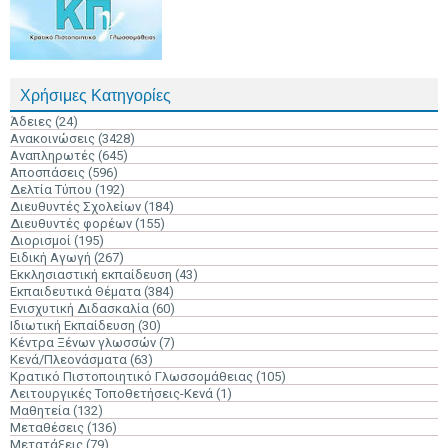
Χρήσιμες Κατηγορίες
Άδειες
(24)
Ανακοινώσεις
(3428)
Αναπληρωτές
(645)
Αποσπάσεις
(596)
Δελτία Τύπου
(192)
Διευθυντές Σχολείων
(184)
Διευθυντές φορέων
(155)
Διορισμοί
(195)
Ειδική Αγωγή
(267)
Εκκλησιαστική εκπαίδευση
(43)
Εκπαιδευτικά Θέματα
(384)
Ενισχυτική Διδασκαλία
(60)
Ιδιωτική Εκπαίδευση
(30)
Κέντρα Ξένων γλωσσών
(7)
Κενά/Πλεονάσματα
(63)
Κρατικό Πιστοποιητικό Γλωσσομάθειας
(105)
Λειτουργικές Τοποθετήσεις-Κενά
(1)
Μαθητεία
(132)
Μεταθέσεις
(136)
Μετατάξεις
(79)