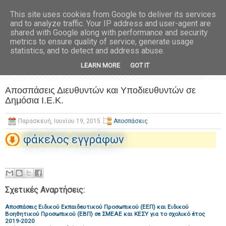
This site uses cookies from Google to deliver its services
and to analyze traffic. Your IP address and user-agent are
shared with Google along with performance and security
metrics to ensure quality of service, generate usage
statistics, and to detect and address abuse.
LEARN MORE
GOT IT
Αποσπάσεις Διευθυντών και Υποδιευθυντών σε
Δημόσια Ι.Ε.Κ.
Παρασκευή, Ιουνίου 19, 2015
Αποσπάσεις
φάκελος εγγράφων
Σχετικές Αναρτήσεις:
Αποσπάσεις Ειδικού Εκπαιδευτικού Προσωπικού (ΕΕΠ) και Ειδικού
Βοηθητικού Προσωπικού (ΕΒΠ) σε ΣΜΕΑΕ και ΚΕΣΥ για το σχολικό έτος
2019-2020