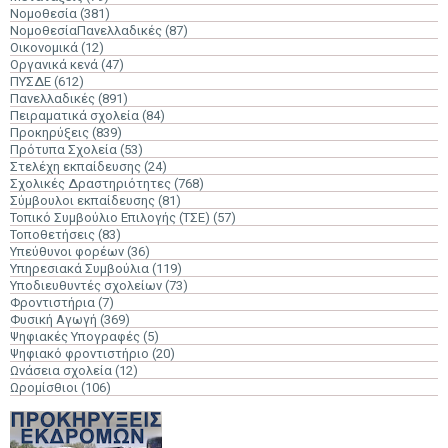
Νομοθεσία
(381)
ΝομοθεσίαΠανελλαδικές
(87)
Οικονομικά
(12)
Οργανικά κενά
(47)
ΠΥΣΔΕ
(612)
Πανελλαδικές
(891)
Πειραματικά σχολεία
(84)
Προκηρύξεις
(839)
Πρότυπα Σχολεία
(53)
Στελέχη εκπαίδευσης
(24)
Σχολικές Δραστηριότητες
(768)
Σύμβουλοι εκπαίδευσης
(81)
Τοπικό Συμβούλιο Επιλογής (ΤΣΕ)
(57)
Τοποθετήσεις
(83)
Υπεύθυνοι φορέων
(36)
Υπηρεσιακά Συμβούλια
(119)
Υποδιευθυντές σχολείων
(73)
Φροντιστήρια
(7)
Φυσική Αγωγή
(369)
Ψηφιακές Υπογραφές
(5)
Ψηφιακό φροντιστήριο
(20)
Ωνάσεια σχολεία
(12)
Ωρομίσθιοι
(106)