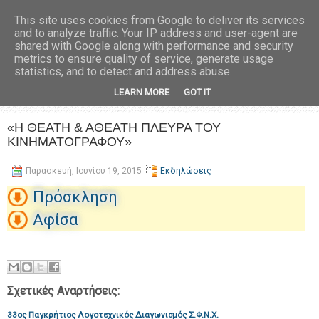
This site uses cookies from Google to deliver its services
and to analyze traffic. Your IP address and user-agent are
shared with Google along with performance and security
metrics to ensure quality of service, generate usage
statistics, and to detect and address abuse.
LEARN MORE
GOT IT
«Η ΘΕΑΤΗ & ΑΘΕΑΤΗ ΠΛΕΥΡΑ ΤΟΥ
ΚΙΝΗΜΑΤΟΓΡΑΦΟΥ»
Παρασκευή, Ιουνίου 19, 2015
Εκδηλώσεις
Πρόσκληση
Αφίσα
Σχετικές Αναρτήσεις:
33ος Παγκρήτιος Λογοτεχνικός Διαγωνισμός Σ.Φ.Ν.Χ.