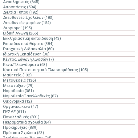
Αναπληρωτές
(645)
Αποσπάσεις
(594)
Δελτία Τύπου
(192)
Διευθυντές Σχολείων
(183)
Διευθυντές φορέων
(154)
Διορισμοί
(195)
Ειδική Αγωγή
(266)
Εκκλησιαστική εκπαίδευση
(43)
Εκπαιδευτικά Θέματα
(384)
Ενισχυτική Διδασκαλία
(60)
Ιδιωτική Εκπαίδευση
(30)
Κέντρα Ξένων γλωσσών
(7)
Κενά/Πλεονάσματα
(63)
Κρατικό Πιστοποιητικό Γλωσσομάθειας
(105)
Μαθητεία
(132)
Μεταθέσεις
(136)
Μετατάξεις
(79)
Νομοθεσία
(381)
ΝομοθεσίαΠανελλαδικές
(87)
Οικονομικά
(12)
Οργανικά κενά
(47)
ΠΥΣΔΕ
(611)
Πανελλαδικές
(891)
Πειραματικά σχολεία
(84)
Προκηρύξεις
(839)
Πρότυπα Σχολεία
(53)
Στελέχη εκπαίδευσης
(24)