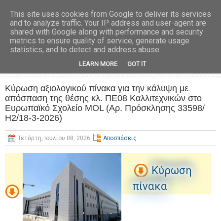
This site uses cookies from Google to deliver its services
and to analyze traffic. Your IP address and user-agent are
shared with Google along with performance and security
metrics to ensure quality of service, generate usage
statistics, and to detect and address abuse.
LEARN MORE
GOT IT
Κύρωση αξιολογικού πίνακα για την κάλυψη με
απόσπαση της θέσης κλ. ΠΕ08 Καλλιτεχνικών στο
Ευρωπαϊκό Σχολείο MOL (Αρ. Πρόσκλησης 33598/
Η2/18-3-2026)
Τετάρτη, Ιουλίου 08, 2026
Αποσπάσεις
Κύρωση
πίνακα