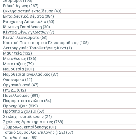
Διορισμοί
(195)
Ειδική Αγωγή
(267)
Εκκλησιαστική εκπαίδευση
(43)
Εκπαιδευτικά Θέματα
(384)
Ενισχυτική Διδασκαλία
(60)
Ιδιωτική Εκπαίδευση
(30)
Κέντρα Ξένων γλωσσών
(7)
Κενά/Πλεονάσματα
(63)
Κρατικό Πιστοποιητικό Γλωσσομάθειας
(105)
Λειτουργικές Τοποθετήσεις-Κενά
(1)
Μαθητεία
(132)
Μεταθέσεις
(136)
Μετατάξεις
(79)
Νομοθεσία
(381)
ΝομοθεσίαΠανελλαδικές
(87)
Οικονομικά
(12)
Οργανικά κενά
(47)
ΠΥΣΔΕ
(612)
Πανελλαδικές
(891)
Πειραματικά σχολεία
(84)
Προκηρύξεις
(839)
Πρότυπα Σχολεία
(53)
Στελέχη εκπαίδευσης
(24)
Σχολικές Δραστηριότητες
(768)
Σύμβουλοι εκπαίδευσης
(81)
Τοπικό Συμβούλιο Επιλογής (ΤΣΕ)
(57)
Τοποθετήσεις
(83)