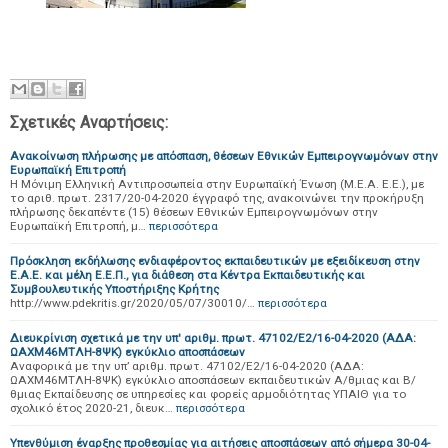
Σχετικές Αναρτήσεις:
Ανακοίνωση πλήρωσης με απόσπαση, θέσεων Εθνικών Εμπειρογνωμόνων στην
Ευρωπαϊκή Επιτροπή
Η Μόνιμη Ελληνική Αντιπροσωπεία στην Ευρωπαϊκή Ένωση (Μ.Ε.Α. Ε.Ε.), με
το αριθ. πρωτ. 2317/20-04-2020 έγγραφό της, ανακοινώνει την προκήρυξη
πλήρωσης δεκαπέντε (15) θέσεων Εθνικών Εμπειρογνωμόνων στην
Ευρωπαϊκή Επιτροπή, μ…
περισσότερα
Πρόσκληση εκδήλωσης ενδιαφέροντος εκπαιδευτικών με εξειδίκευση στην
Ε.Α.Ε. και μέλη Ε.Ε.Π., για διάθεση στα Κέντρα Εκπαιδευτικής και
Συμβουλευτικής Υποστήριξης Κρήτης
http://www.pdekritis.gr/2020/05/07/30010/…
περισσότερα
Διευκρίνιση σχετικά με την υπ' αριθμ. πρωτ. 47102/E2/16-04-2020 (ΑΔΑ:
ΩΑΧΜ46ΜΤΛΗ-8ΨΚ) εγκύκλιο αποσπάσεων
Αναφορικά με την υπ’ αριθμ. πρωτ. 47102/E2/16-04-2020 (ΑΔΑ:
ΩΑΧΜ46ΜΤΛΗ-8ΨΚ) εγκύκλιο αποσπάσεων εκπαιδευτικών Α/θμιας και Β/
θμιας Εκπαίδευσης σε υπηρεσίες και φορείς αρμοδιότητας ΥΠΑΙΘ για το
σχολικό έτος 2020-21, διευκ…
περισσότερα
Υπενθύμιση έναρξης προθεσμίας για αιτήσεις αποσπάσεων από σήμερα 30-04-