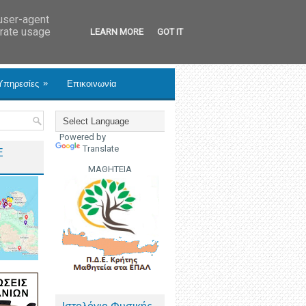
 user-agent
erate usage
LEARN MORE
GOT IT
»
Υπηρεσίες
Επικοινωνία
Powered by
Translate
Ε
ΜΑΘΗΤΕΙΑ