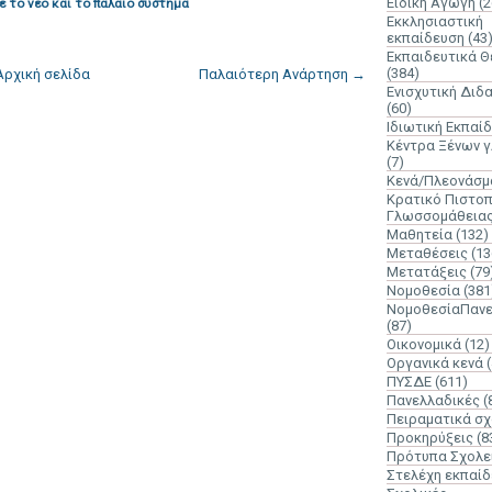
Ειδική Αγωγή
(2
ε το νέο και το παλαιό σύστημα
Εκκλησιαστική
εκπαίδευση
(43
Εκπαιδευτικά 
(384)
Αρχική σελίδα
Παλαιότερη Ανάρτηση →
Ενισχυτική Διδ
(60)
Ιδιωτική Εκπαί
Κέντρα Ξένων 
(7)
Κενά/Πλεονάσμ
Κρατικό Πιστοπ
Γλωσσομάθεια
Μαθητεία
(132)
Μεταθέσεις
(13
Μετατάξεις
(79
Νομοθεσία
(381
ΝομοθεσίαΠανε
(87)
Οικονομικά
(12)
Οργανικά κενά
ΠΥΣΔΕ
(611)
Πανελλαδικές
(
Πειραματικά σχ
Προκηρύξεις
(8
Πρότυπα Σχολε
Στελέχη εκπαί