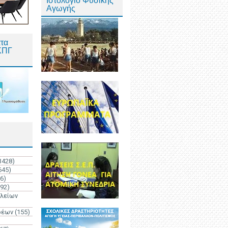
Ιστολόγιο Φυσικής
Αγωγής
τα
ΚΠΓ
3428)
645)
6)
192)
ολείων
ρέων
(155)