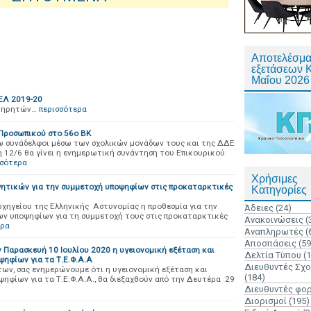
Αποτελέσμα
εξετάσεων 
Μαΐου 2026
Λ 2019-20
ιτηρητών…
περισσότερα
Προσωπικού στο 56ο ΒΚ
 συνάδελφοι μέσω των σχολικών μονάδων τους και της ΔΔΕ
 12/6 θα γίνει η ενημερωτική συνάντηση του Επικουρικού
σσότερα
Χρήσιμες
γητικών για την συμμετοχή υποψηφίων στις προκαταρκτικές
Κατηγορίες
χηγείου της Ελληνικής Αστυνομίας η προθεσμία για την
Άδειες
(24)
ων υποψηφίων για τη συμμετοχή τους στις προκαταρκτικές
Ανακοινώσεις
(
ερα
Αναπληρωτές
(
Αποσπάσεις
(59
ν Παρασκευή 10 Ιουλίου 2020 η υγειονομική εξέταση και
Δελτία Τύπου
(
ψηφίων για τα Τ.Ε.Φ.Α.Α
Διευθυντές Σχ
ων, σας ενημερώνουμε ότι η υγειονομική εξέταση και
(184)
ηφίων για τα Τ.Ε.Φ.Α.Α., θα διεξαχθούν από την Δευτέρα 29
Διευθυντές φο
Διορισμοί
(195)