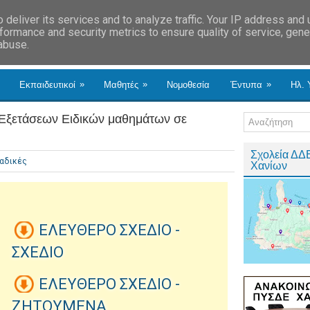
deliver its services and to analyze traffic. Your IP address and
formance and security metrics to ensure quality of service, gen
 abuse.
»
»
»
Εκπαιδευτικοί
Μαθητές
Νομοθεσία
Έντυπα
Ηλ. 
 Εξετάσεων Ειδικών μαθημάτων σε
Σχολεία ΔΔ
αδικές
Χανίων
ΕΛΕΥΘΕΡΟ ΣΧΕΔΙΟ -
ΣΧΕΔΙΟ
ΕΛΕΥΘΕΡΟ ΣΧΕΔΙΟ -
ΖΗΤΟΥΜΕΝΑ