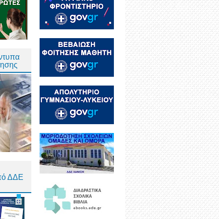
Έντυπα
τησης
πό ΔΔΕ