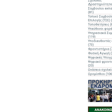
Σχολικές
Δραστηριότητε
Σύμβουλοι εκπ
(81)
Τοπικό Συμβούλ
Επιλογής (ΤΣΕ)
Τοποθετήσεις
(
Υπεύθυνοι φορ
Υπηρεσιακά Συ
(119)
Υποδιευθυντές
(73)
Φροντιστήρια
(
Φυσική Αγωγή
(
Ψηφιακές Υπογ
Ψηφιακό φροντ
(20)
Ωνάσεια σχολεί
Ωρομίσθιοι
(106