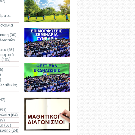
67)
)
Θέματα
ασκαλία
δευση
(30)
γλωσσών
ατα
(63)
οιητικό
ς
(105)
6)
)
)
λλαδικές
(47)
891)
ολεία
(84)
39)
ία
(53)
δευσης
(24)