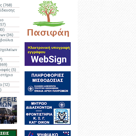
ς
(768)
αίδευσης
ιο
(57)
83)
έων
(36)
μβούλια
 σχολείων
7)
369)
ραφές
(5)
ιστήριο
α
(12)
)