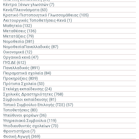
Κέντρα Ξένων γλωσσών
(7)
Κενά/Πλεονάσματα
(63)
Κρατικό Πιστοποιητικό Γλωσσομάθειας
(105)
Λειτουργικές Τοποθετήσεις-Κενά
(1)
Μαθητεία
(132)
Μεταθέσεις
(136)
Μετατάξεις
(79)
Νομοθεσία
(381)
ΝομοθεσίαΠανελλαδικές
(87)
Οικονομικά
(12)
Οργανικά κενά
(47)
ΠΥΣΔΕ
(612)
Πανελλαδικές
(891)
Πειραματικά σχολεία
(84)
Προκηρύξεις
(839)
Πρότυπα Σχολεία
(53)
Στελέχη εκπαίδευσης
(24)
Σχολικές Δραστηριότητες
(768)
Σύμβουλοι εκπαίδευσης
(81)
Τοπικό Συμβούλιο Επιλογής (ΤΣΕ)
(57)
Τοποθετήσεις
(83)
Υπεύθυνοι φορέων
(36)
Υπηρεσιακά Συμβούλια
(119)
Υποδιευθυντές σχολείων
(73)
Φροντιστήρια
(7)
Φυσική Αγωγή
(369)