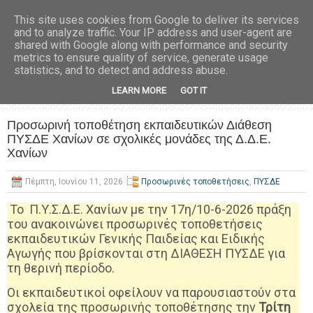
This site uses cookies from Google to deliver its services
and to analyze traffic. Your IP address and user-agent are
shared with Google along with performance and security
metrics to ensure quality of service, generate usage
statistics, and to detect and address abuse.
LEARN MORE
GOT IT
Προσωρινή τοποθέτηση εκπαιδευτικών Διάθεση
ΠΥΣΔΕ Χανίων σε σχολικές μονάδες της Δ.Δ.Ε.
Χανίων
Πέμπτη, Ιουνίου 11, 2026
Προσωρινές τοποθετήσεις
,
ΠΥΣΔΕ
To Π.Υ.Σ.Δ.Ε. Χανίων με την 17η/10-6-2026 πράξη
του ανακοινώνει προσωρινές τοποθετήσεις
εκπαιδευτικών Γενικής Παιδείας και Ειδικής
Αγωγής που βρίσκονται στη ΔΙΑΘΕΣΗ ΠΥΣΔΕ για
τη θερινή περίοδο.
Οι εκπαιδευτικοί οφείλουν να παρουσιαστούν στα
σχολεία της προσωρινής τοποθέτησης την
Τρίτη