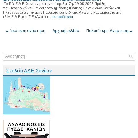
Το Π.Υ.Σ.Δ.Ε. Χανίων με την υπ’ αριθμ. 7η/09.05.2025 Πράξη
του:Ανακοινώνει Επικαιροποιημένους πίνακες Οργανικών Κενών και
Πλεονασμάτων Γενικής Παιδείας και Ειδικής Αγωγής και Εκπαίδευσης
(Σ.Μ.Ε.Α.Ε. και Τ.Ε.)Ανακοι…
περισσότερα
← Νεότερη ανάρτηση
Αρχική σελίδα
Παλαιότερη Ανάρτηση →
Σχολεία ΔΔΕ Χανίων