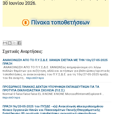
30 Ιουνίου 2026.
Πίνακα τοποθετήσεων
Σχετικές Αναρτήσεις:
ΑΝΑΚΟΙΝΩΣΗ ΑΠΟ ΤΟ Π.Υ.Σ.Δ.Ε. ΧΑΝΙΩΝ ΣΧΕΤΙΚΑ ΜΕ ΤΗΝ 10η/27-05-2025
ΠΡΑΞΗ
ΑΝΑΚΟΙΝΩΣΗ ΑΠΟ ΤΟ Π.Υ.Σ.Δ.Ε. ΧΑΝΙΩΝΣας ενημερώνουμε οτι λόγω
πολλών θεμάτων για συζήτηση, αλλά και αιτήσεων για βελτιώσεις/οριστικές
τοποθετήσεις, οι ανακοινώσεις του Π.Υ.Σ.Δ.Ε. για τη 10η/27-05-2025 πράξη
του θα αναρτη…
περισσότερα
ΠΡΟΣΩΡΙΝΟΣ ΠΙΝΑΚΑΣ ΔΕΚΤΩΝ ΥΠΟΨΗΦΙΩΝ ΕΚΠΑΙΔΕΥΤΙΚΩΝ ΓΙΑ ΤΑ
ΠΡΟΤΥΠΑ ΕΚΚΛΗΣΙΑΣΤΙΚΑ ΣΧΟΛΕΙΑ (Π.Ε.Σ.)
Normal 0 false false false EL X-NONE X-NONE MicrosoftInternetExplorer4 …
περισσότερα
ΠΡΑΞΗ 9η/20-05-2025 του ΠΥΣΔΕ - «(α) Ανακοίνωση επικαιροποιημένου
πίνακα Οργανικών Κενών και Πλεονασμάτων Γενικής-Επαγγελματικής
Εκπαίδευσης (β) οριστικές τοποθετήσεις ονομαστικά υπεράριθμων