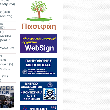
δευσης
(24)
ς
(768)
αίδευσης
ιο
(57)
83)
έων
(36)
μβούλια
 σχολείων
7)
369)
ραφές
(5)
ιστήριο
α
(12)
)