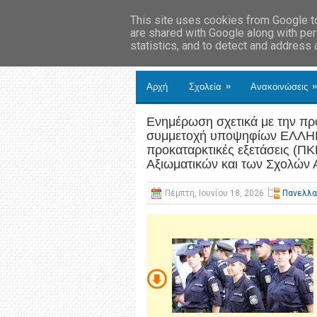
This site uses cookies from Google to 
are shared with Google along with per
statistics, and to detect and address
»
»
Αρχή
Σχολεία
Ανακοινώσεις
Ενημέρωση σχετικά με την πρ
συμμετοχή υποψηφίων ΕΛΛ
προκαταρκτικές εξετάσεις (Π
Αξιωματικών και των Σχολών
Πέμπτη, Ιουνίου 18, 2026
Πανελλα