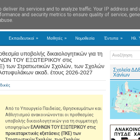
deliver its services and to analyze traffic. Your IP address and
formance and security metrics to ensure quality of service, gen
 abuse.
»
»
»
Εκπαιδευτικοί
Μαθητές
Νομοθεσία
Έντυπα
Ηλ. 
οθεσμία υποβολής δικαιολογητικών για τη
ΗΝΩΝ ΤΟΥ ΕΞΩΤΕΡΙΚΟΥ στις
ΚΕ) των Στρατιωτικών Σχολών, των Σχολών
Σχολεία ΔΔ
 Αστυφυλάκων ακαδ. έτους 2026-2027
Χανίων
δικές
Από το Υπουργείο Παιδείας, Θρησκευμάτων και
Αθλητισμού ανακοινώνονται οι προθεσμίες
υποβολής δικαιολογητικών για τη συμμετοχή
υποψηφίων
ΕΛΛΗΝΩΝ ΤΟΥ ΕΞΩΤΕΡΙΚΟΥ στις
προκαταρκτικές εξετάσεις (ΠΚΕ) των
Στρατιωτικών Σχολών, των Σχολών