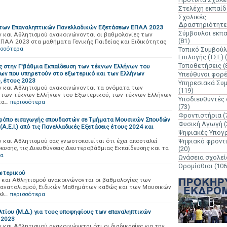
Στελέχη εκπαί
Σχολικές
Δραστηριότητε
των Επαναληπτικών Πανελλαδικών Εξετάσεων ΕΠΑΛ 2023
Σύμβουλοι εκπ
 και Αθλητισμού ανακοινώνονται οι βαθμολογίες των
(81)
ΠΑΛ 2023 στα μαθήματα Γενικής Παιδείας και Ειδικότητας
ισσότερα
Τοπικό Συμβούλ
Επιλογής (ΤΣΕ)
Τοποθετήσεις
(
υς στην Γ'βάθμια Εκπαίδευση των τέκνων Ελλήνων του
ων που υπηρετούν στο εξωτερικό και των Ελλήνων
Υπεύθυνοι φορ
, έτους 2023
Υπηρεσιακά Συ
ν και Αθλητισμού ανακοινώνονται τα ονόματα των
(119)
η των τέκνων Ελλήνων του Εξωτερικού, των τέκνων Ελλήνων
Υποδιευθυντές
κα…
περισσότερα
(73)
Φροντιστήρια
(
 τρόπο εισαγωγής σπουδαστών σε Τμήματα Μουσικών Σπουδών
Φυσική Αγωγή
(
Ε.Ι.) από τις Πανελλαδικές Εξετάσεις έτους 2024 και
Ψηφιακές Υπογ
και Αθλητισμού σας γνωστοποιείται ότι έχει αποσταλεί
Ψηφιακό φροντ
δευσης, τις Διευθύνσεις Δευτεροβάθμιας Εκπαίδευσης και τα
(20)
ρα
Ωνάσεια σχολεί
Ωρομίσθιοι
(106
ωτερικού
 και Αθλητισμού ανακοινώνονται οι βαθμολογίες των
σανατολισμού, Ειδικών Μαθημάτων καθώς και των Μουσικών
ελ…
περισσότερα
τίου (Μ.Δ.) για τους υποψηφίους των επαναληπτικών
 2023
και Αθλητισμού ανακοινώνεται ότι οι διαδικασίες για την