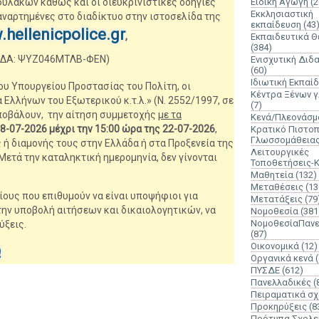
λάκων καθώς και οι διευκρινιστικές οδηγίες
Ειδική Αγωγή
(2
Εκκλησιαστική
αναρτημένες στο διαδίκτυο στην ιστοσελίδα της
εκπαίδευση
(43
hellenicpolice.gr
,
Εκπαιδευτικά 
(384)
ΔΑ: ΨΥΖ046ΜΤΛΒ-ΦΕΝ)
Ενισχυτική Διδ
(60)
Ιδιωτική Εκπαί
υ Υπουργείου Προστασίας του Πολίτη, οι
Κέντρα Ξένων 
Ελλήνων του Εξωτερικού κ.τ.λ.» (Ν. 2552/1997, σε
(7)
υποβάλουν, την αίτηση συμμετοχής
με τα
Κενά/Πλεονάσμ
8-07-2026 μέχρι την 15:00 ώρα της 22-07-2026
,
Κρατικό Πιστοπ
Γλωσσομάθεια
 ή διαμονής τους στην Ελλάδα ή στα Προξενεία της
Λειτουργικές
Μετά την καταληκτική ημερομηνία, δεν γίνονται
Τοποθετήσεις-
Μαθητεία
(132)
Μεταθέσεις
(13
ους που επιθυμούν να είναι υποψήφιοι για
Μετατάξεις
(79
την υποβολή αιτήσεων και δικαιολογητικών, να
Νομοθεσία
(381
ΝομοθεσίαΠανε
ύξεις.
(87)
Οικονομικά
(12)
Ω
Οργανικά κενά
ΠΥΣΔΕ
(612)
Πανελλαδικές
(
Πειραματικά σχ
Προκηρύξεις
(8
Πρότυπα Σχολε