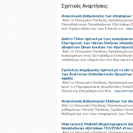
Σχετικές Αναρτήσεις:
Ανακοίνωση βαθμολογίας των υποψηφίων 
Από το Υπουργείο Παιδείας, Θρησκευμάτων
Επαναληπτικών Πανελλαδικών Εξετάσεων Ε
ανά Τομέα καθώς και των Ειδικών κα…
περ
Δελτίο Τύπου σχετικά με τους εισαγόμενο
Εξωτερικού, των τέκνων Ελλήνων υπαλλήλ
αποφοίτων ξένων λυκείων του εξωτερικού
Από το Υπουργείο Παιδείας, Θρησκευμάτω
εισαγομένων στην Τριτοβάθμια Εκπαίδευσ
υπαλλήλων που υπηρετούν στο εξωτερικό 
Εγκύκλιος ενημέρωσης σχετικά με το νέο
των Ανώτατων Εκπαιδευτικών Ιδρυμάτων (Α.
εφεξής
Από το Υπουργείο Παιδείας, Θρησκευμάτων 
προς τις Περιφερειακές Διευθύνσεις Εκπαί
Γενικά και Επαγγελματικά Λύκ…
περισσότε
Ανακοίνωση βαθμολογιών Ελλήνων του εξ
Από το Υπουργείο Παιδείας, Θρησκευμάτων
μαθημάτων Γενικής Παιδείας, Ομάδων Προ
Μαθημάτων για τους υποψηφίους των Παν
Ηλεκτρονική Υποβολή Μηχανογραφικού Δελ
πανελλαδικών εξετάσεων ΓΕΛ/ΕΠΑΛ έτους
Από το Υπουργείο Παιδείας, Θρησκευμάτων 