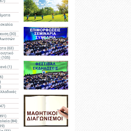
67)
)
Θέματα
ασκαλία
δευση
(30)
γλωσσών
ατα
(63)
οιητικό
ς
(105)
Κενά
(1)
6)
)
)
λλαδικές
(47)
891)
ολεία
(84)
39)
ία
(53)