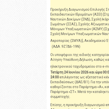
Προκήρυξη Διαγωνισμού Επιλογής 
Εκπαιδευτικών Ιδρυμάτων (ΑΣΕΙ) [Στ
Ναυτικών Δοκίμων (ΣΝΔ), Σχολή Ικάρ
Σωμάτων (ΣΣΑΣ), Σχολής Αξιωματικ
Μόνιμων Υπαξιωματικών (ΑΣΜΥ) [Σχ
Σχολή Μονίμων Υπαξιωματικών Ναυτ
Αεροπορίας (ΣΜΥΑ)], Ακαδημαϊκού 
(ΑΔΑ :9Ζ7Δ6-19Ν)
Oι υποψήφιοι της ειδικής κατηγορία
Αίτηση-Υπεύθυνη Δήλωση, καθώς και
ηλεκτρονικού ταχυδρομείου στο e-ma
Τετάρτη 24 Ιουνίου 2026 και ώρα 00:
24:00
επιλέγοντας ως εξεταστικό κέ
Εκπαιδεύσεως (ΔΑΕ/Β1). Για την υπόψ
καθορίζονται στο Παράρτημα «Α», κα
Παράρτημα «ΣΤ». Μετά την καταληκτικ
συμμετοχής.
Επίσης, η προκήρυξη διαγωνισμού ε