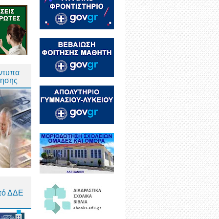
Έντυπα
τησης
πό ΔΔΕ