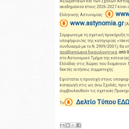
Αξιωματικών και των Σχολών Αστυφυ
ακαδημαϊκού έτους 2026‐2027 είναι 
www.
Ελληνικής Αστυνομίας :
www.astynomia.gr
(Α
Σύμφωνα με τη σχετική προκήρυξη το
υποψήφιοι/ες της κατηγορίας «τέκνα 
συνδυασμό με το Ν. 2909/2001), θα 
προβλεπόμενα δικαιολογητικά
,
από 0
στο Αστυνομικό Τμήμα της κατοικίας
Ελλάδας στις Χώρες που διαμένουν. 
δεκτές αιτήσεις συμμετοχής.
Εφίσταται η προσοχή στους υποψηφί
εισαγωγή στις ως άνω Σχολές, πριν 
συμβουλευθούν τις σχετικές Προκηρ
Δελτίο Τύπου ΕΔ
Το