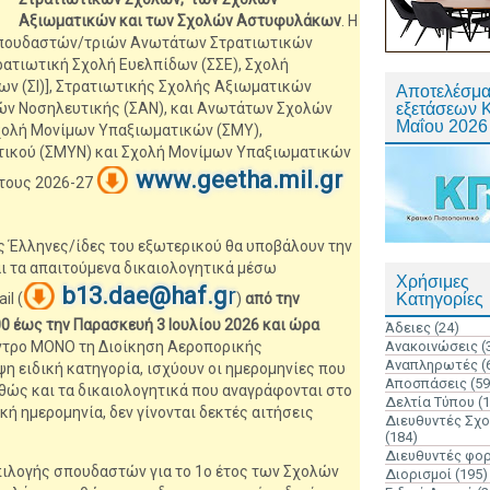
Αξιωματικών και των Σχολών Αστυφυλάκων
. Η
Σπουδαστών/τριών Ανωτάτων Στρατιωτικών
ρατιωτική Σχολή Ευελπίδων (ΣΣΕ), Σχολή
ων (ΣΙ)], Στρατιωτικής Σχολής Αξιωματικών
Αποτελέσμα
ών Νοσηλευτικής (ΣΑΝ), και Ανωτάτων Σχολών
εξετάσεων 
Μαΐου 2026
ολή Μονίμων Υπαξιωματικών (ΣΜΥ),
ικού (ΣΜΥΝ) και Σχολή Μονίμων Υπαξιωματικών
www.geetha.mil.gr
Έτους 2026-27
ς Έλληνες/ίδες του εξωτερικού θα υποβάλουν την
 τα απαιτούμενα δικαιολογητικά μέσω
Χρήσιμες
b13.dae@haf.g
r
il (
)
από την
Κατηγορίες
00 έως την Παρασκευή 3 Ιουλίου 2026 και ώρα
Άδειες
(24)
ντρο ΜΟΝΟ τη Διοίκηση Αεροπορικής
Ανακοινώσεις
(
Αναπληρωτές
(
η ειδική κατηγορία, ισχύουν οι ημερομηνίες που
Αποσπάσεις
(59
θώς και τα δικαιολογητικά που αναγράφονται στο
Δελτία Τύπου
(
ή ημερομηνία, δεν γίνονται δεκτές αιτήσεις
Διευθυντές Σχ
(184)
Διευθυντές φο
πιλογής σπουδαστών για το 1ο έτος των Σχολών
Διορισμοί
(195)