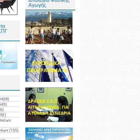
Ιστολόγιο Φυσικής
Αγωγής
τα
ΚΠΓ
3428)
645)
6)
192)
ολείων
ρέων
(155)