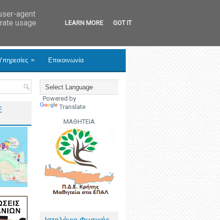
 user-agent
erate usage
LEARN MORE
GOT IT
»
Υπηρεσίες
Επικοινωνία
Powered by
Translate
Ε
ΜΑΘΗΤΕΙΑ