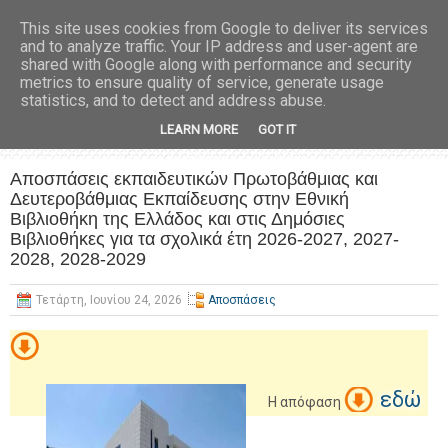
This site uses cookies from Google to deliver its services
and to analyze traffic. Your IP address and user-agent are
shared with Google along with performance and security
metrics to ensure quality of service, generate usage
statistics, and to detect and address abuse.
LEARN MORE
GOT IT
Αποσπάσεις εκπαιδευτικών Πρωτοβάθμιας και
Δευτεροβάθμιας Εκπαίδευσης στην Εθνική
Βιβλιοθήκη της Ελλάδος και στις Δημόσιες
Βιβλιοθήκες για τα σχολικά έτη 2026-2027, 2027-
2028, 2028-2029
Τετάρτη, Ιουνίου 24, 2026
Αποσπάσεις
εδώ
Η απόφαση