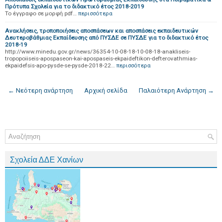
Πρότυπα Σχολεία για το διδακτικό έτος 2018-2019
Το έγγραφο σε μορφή pdf…
περισσότερα
Ανακλήσεις, τροποποιήσεις αποσπάσεων και αποσπάσεις εκπαιδευτικών
Δευτεροβάθμιας Εκπαίδευσης από ΠΥΣΔΕ σε ΠΥΣΔΕ για το διδακτικό έτος
2018-19
http://www.minedu.gov.gr/news/36354-10-08-18-10-08-18-anakliseis-
tropopoiiseis-apospaseon-kai-apospaseis-ekpaideftikon-defterovathmias-
ekpaidefsis-apo-pysde-se-pysde-2018-22…
περισσότερα
← Νεότερη ανάρτηση
Αρχική σελίδα
Παλαιότερη Ανάρτηση →
Σχολεία ΔΔΕ Χανίων