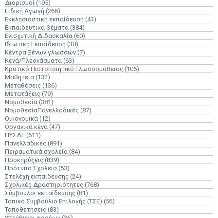
Διορισμοί
(195)
Ειδική Αγωγή
(266)
Εκκλησιαστική εκπαίδευση
(43)
Εκπαιδευτικά Θέματα
(384)
Ενισχυτική Διδασκαλία
(60)
Ιδιωτική Εκπαίδευση
(30)
Κέντρα Ξένων γλωσσών
(7)
Κενά/Πλεονάσματα
(63)
Κρατικό Πιστοποιητικό Γλωσσομάθειας
(105)
Μαθητεία
(132)
Μεταθέσεις
(136)
Μετατάξεις
(79)
Νομοθεσία
(381)
ΝομοθεσίαΠανελλαδικές
(87)
Οικονομικά
(12)
Οργανικά κενά
(47)
ΠΥΣΔΕ
(611)
Πανελλαδικές
(891)
Πειραματικά σχολεία
(84)
Προκηρύξεις
(839)
Πρότυπα Σχολεία
(53)
Στελέχη εκπαίδευσης
(24)
Σχολικές Δραστηριότητες
(768)
Σύμβουλοι εκπαίδευσης
(81)
Τοπικό Συμβούλιο Επιλογής (ΤΣΕ)
(56)
Τοποθετήσεις
(83)
Υπεύθυνοι φορέων
(36)