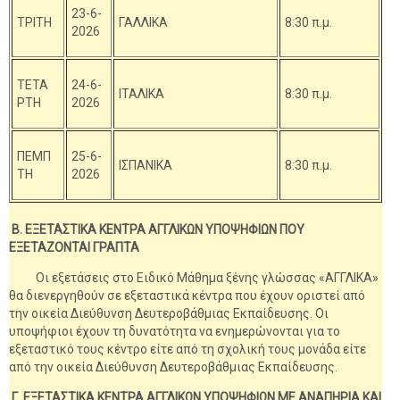
23-6-
ΤΡΙΤΗ
ΓΑΛΛΙΚΑ
8:30 π.μ.
2026
ΤΕΤΑ
24-6-
ΙΤΑΛΙΚΑ
8:30 π.μ.
ΡΤΗ
2026
ΠΕΜΠ
25-6-
ΙΣΠΑΝΙΚΑ
8:30 π.μ.
ΤΗ
2026
Β. ΕΞΕΤΑΣΤΙΚΑ ΚΕΝΤΡΑ ΑΓΓΛΙΚΩΝ ΥΠΟΨΗΦΙΩΝ ΠΟΥ
ΕΞΕΤΑΖΟΝΤΑΙ ΓΡΑΠΤΑ
Οι εξετάσεις στο Ειδικό Μάθημα ξένης γλώσσας «ΑΓΓΛΙΚΑ»
θα διενεργηθούν σε εξεταστικά κέντρα που έχουν οριστεί από
την οικεία Διεύθυνση Δευτεροβάθμιας Εκπαίδευσης. Οι
υποψήφιοι έχουν τη δυνατότητα να ενημερώνονται για το
εξεταστικό τους κέντρο είτε από τη σχολική τους μονάδα είτε
από την οικεία Διεύθυνση Δευτεροβάθμιας Εκπαίδευσης.
Γ. ΕΞΕΤΑΣΤΙΚΑ ΚΕΝΤΡΑ ΑΓΓΛΙΚΩΝ ΥΠΟΨΗΦΙΩΝ ΜΕ ΑΝΑΠΗΡΙΑ ΚΑΙ