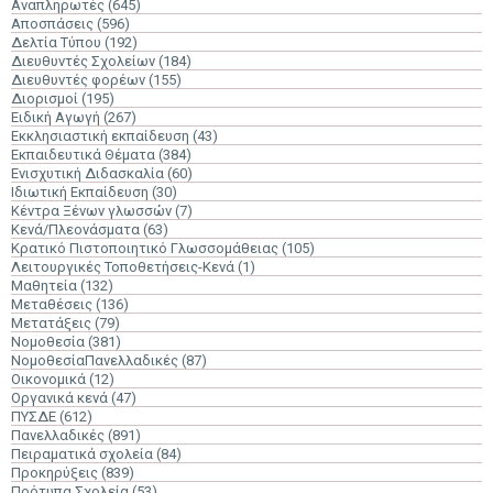
Αναπληρωτές
(645)
Αποσπάσεις
(596)
Δελτία Τύπου
(192)
Διευθυντές Σχολείων
(184)
Διευθυντές φορέων
(155)
Διορισμοί
(195)
Ειδική Αγωγή
(267)
Εκκλησιαστική εκπαίδευση
(43)
Εκπαιδευτικά Θέματα
(384)
Ενισχυτική Διδασκαλία
(60)
Ιδιωτική Εκπαίδευση
(30)
Κέντρα Ξένων γλωσσών
(7)
Κενά/Πλεονάσματα
(63)
Κρατικό Πιστοποιητικό Γλωσσομάθειας
(105)
Λειτουργικές Τοποθετήσεις-Κενά
(1)
Μαθητεία
(132)
Μεταθέσεις
(136)
Μετατάξεις
(79)
Νομοθεσία
(381)
ΝομοθεσίαΠανελλαδικές
(87)
Οικονομικά
(12)
Οργανικά κενά
(47)
ΠΥΣΔΕ
(612)
Πανελλαδικές
(891)
Πειραματικά σχολεία
(84)
Προκηρύξεις
(839)
Πρότυπα Σχολεία
(53)