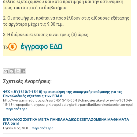
δελτίο εξεταζομένου και κατά προτίμηση και την αστυνομική
τους ταυτότητα ή το διαβατήριο.
2. Οι υποψήφιοι πρέπει να προσέλθουν στις αίθουσες εξέτασης
το αργότερο μέχρι τις 9:30 π.μ..
3. Η διάρκεια εξέτασης είναι τρεις (3) ώρες.
έγγραφο ΕΔΩ
Το
Σχετικές Αναρτήσεις:
ΦΕΚ τ.Β΄(1610/9-15-18) τροποποίηση της υπουργικής απόφασης για τις
Πανελλαδικές εξετάσεις των ΕΠΑΛ
http://www.minedu.gov.gr/rss/34513-10-05-18-dimosieytike-sto-fek-t-v-1610-9-
15-18-tropopoiisi-tis-ypourgikis-apofasis-gia-tis-panelladikes-eksetaseis-ton-epal
…
περισσότερα
ΕΓΚΥΚΛΙΟΣ ΣΧΕΤΙΚΑ ΜΕ ΤΑ ΠΑΝΕΛΛΑΔΙΚΩΣ ΕΞΕΤΑΖΟΜΕΝΑ ΜΑΘΗΜΑΤΑ
ΓΕΛ 2016
Εγκύκλιος ΦΕΚ …
περισσότερα