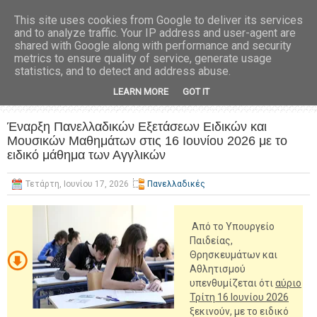
This site uses cookies from Google to deliver its services
and to analyze traffic. Your IP address and user-agent are
shared with Google along with performance and security
metrics to ensure quality of service, generate usage
statistics, and to detect and address abuse.
LEARN MORE
GOT IT
Έναρξη Πανελλαδικών Εξετάσεων Ειδικών και
Μουσικών Μαθημάτων στις 16 Ιουνίου 2026 με το
ειδικό μάθημα των Αγγλικών
Τετάρτη, Ιουνίου 17, 2026
Πανελλαδικές
Από το Υπουργείο
Παιδείας,
Θρησκευμάτων και
Αθλητισμού
υπενθυμίζεται ότι
αύριο
Τρίτη 16 Ιουνίου 2026
ξεκινούν, με το ειδικό