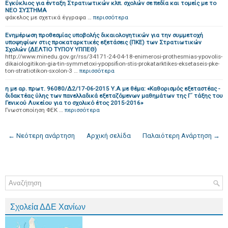
Εγκύκλιος για ένταξη Στρατιωτικών κλπ. σχολών σε πεδία και τομείς με το
ΝΕΟ ΣΥΣΤΗΜΑ
φάκελος με σχετικά έγγραφα …
περισσότερα
Ενημέρωση προθεσμίας υποβολής δικαιολογητικών για την συμμετοχή
υποψηφίων στις προκαταρκτικές εξετάσεις (ΠΚΕ) των Στρατιωτικών
Σχολών (ΔΕΛΤΙΟ ΤΥΠΟΥ ΥΠΠΕΘ)
http://www.minedu.gov.gr/rss/34171-24-04-18-enimerosi-prothesmias-ypovolis-
dikaiologitikon-gia-tin-symmetoxi-ypopsifion-stis-prokatarktikes-eksetaseis-pke-
ton-stratiotikon-sxolon-3 …
περισσότερα
η με αρ. πρωτ. 96080/Δ2/17-06-2015 Υ.Α με θέμα: «Καθορισμός εξεταστέας -
διδακτέας ύλης των πανελλαδικά εξεταζόμενων μαθημάτων της Γ΄ τάξης του
Γενικού Λυκείου για το σχολικό έτος 2015-2016»
Γνωστοποίηση ΦΕΚ …
περισσότερα
← Νεότερη ανάρτηση
Αρχική σελίδα
Παλαιότερη Ανάρτηση →
Σχολεία ΔΔΕ Χανίων