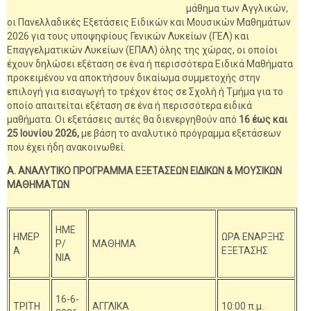
μάθημα των Αγγλικών,
οι Πανελλαδικές Εξετάσεις Ειδικών και Μουσικών Μαθημάτων
2026 για τους υποψηφίους Γενικών Λυκείων (ΓΕΛ) και
Επαγγελματικών Λυκείων (ΕΠΑΛ) όλης της χώρας, οι οποίοι
έχουν δηλώσει εξέταση σε ένα ή περισσότερα Ειδικά Μαθήματα
προκειμένου να αποκτήσουν δικαίωμα συμμετοχής στην
επιλογή για εισαγωγή το τρέχον έτος σε Σχολή ή Τμήμα για το
οποίο απαιτείται εξέταση σε ένα ή περισσότερα ειδικά
μαθήματα. Οι εξετάσεις αυτές θα διενεργηθούν από
16 έως και
25 Ιουνίου 2026,
με βάση το αναλυτικό πρόγραμμα εξετάσεων
που έχει ήδη ανακοινωθεί.
Α. ΑΝΑΛΥΤΙΚΟ ΠΡΟΓΡΑΜΜΑ ΕΞΕΤΑΣΕΩΝ ΕΙΔΙΚΩΝ & ΜΟΥΣΙΚΩΝ
ΜΑΘΗΜΑΤΩΝ
ΗΜΕ
ΗΜΕΡ
ΩΡΑ ΕΝΑΡΞΗΣ
Ρ/
ΜΑΘΗΜΑ
Α
ΕΞΕΤΑΣΗΣ
ΝΙΑ
16-6-
ΤΡΙΤΗ
ΑΓΓΛΙΚΑ
10:00 π.μ.