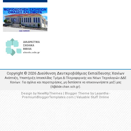
Copyright ©
2026
Διεύθυνση Δευτεροβάθμιας Εκπαίδευσης Χανίων
Ανάπτυξη, Υποστήριξη Ιστοσελίδας Τμήμα Δ Πληροφορικής και Νέων Τεχνολογιών ΔΔΕ
Χανίων. Για σχόλια και παρατηρήσεις, μη διστάσετε να επικοινωνήσετε μαζί μας
(it@dide.chan.sch.gr).
Design by
NewWpThemes
| Blogger Theme by
Lasantha
-
PremiumBloggerTemplates.com
|
Valuable Stuff Online