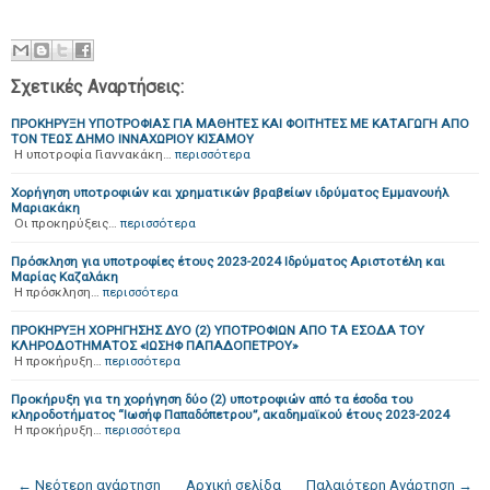
Σχετικές Αναρτήσεις:
ΠΡΟΚΗΡΥΞΗ ΥΠΟΤΡΟΦΙΑΣ ΓΙΑ ΜΑΘΗΤΕΣ ΚΑΙ ΦΟΙΤΗΤΕΣ ΜΕ ΚΑΤΑΓΩΓΗ ΑΠΟ
ΤΟΝ ΤΕΩΣ ΔΗΜΟ ΙΝΝΑΧΩΡΙΟΥ ΚΙΣΑΜΟΥ
Η υποτροφία Γιαννακάκη…
περισσότερα
Χορήγηση υποτροφιών και χρηματικών βραβείων ιδρύματος Εμμανουήλ
Μαριακάκη
Οι προκηρύξεις…
περισσότερα
Πρόσκληση για υποτροφίες έτους 2023-2024 Ιδρύματος Αριστοτέλη και
Μαρίας Καζαλάκη
Η πρόσκληση…
περισσότερα
ΠΡΟΚΗΡΥΞΗ ΧΟΡΗΓΗΣΗΣ ΔΥΟ (2) ΥΠΟΤΡΟΦΙΩΝ ΑΠΟ ΤΑ ΕΣΟΔΑ ΤΟΥ
ΚΛΗΡΟΔΟΤΗΜΑΤΟΣ «ΙΩΣΗΦ ΠΑΠΑΔΟΠΕΤΡΟΥ»
Η προκήρυξη…
περισσότερα
Προκήρυξη για τη χορήγηση δύο (2) υποτροφιών από τα έσοδα του
κληροδοτήματος “Ιωσήφ Παπαδόπετρου”, ακαδημαϊκού έτους 2023-2024
Η προκήρυξη…
περισσότερα
← Νεότερη ανάρτηση
Αρχική σελίδα
Παλαιότερη Ανάρτηση →