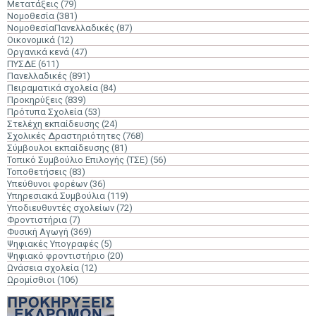
Μετατάξεις
(79)
Νομοθεσία
(381)
ΝομοθεσίαΠανελλαδικές
(87)
Οικονομικά
(12)
Οργανικά κενά
(47)
ΠΥΣΔΕ
(611)
Πανελλαδικές
(891)
Πειραματικά σχολεία
(84)
Προκηρύξεις
(839)
Πρότυπα Σχολεία
(53)
Στελέχη εκπαίδευσης
(24)
Σχολικές Δραστηριότητες
(768)
Σύμβουλοι εκπαίδευσης
(81)
Τοπικό Συμβούλιο Επιλογής (ΤΣΕ)
(56)
Τοποθετήσεις
(83)
Υπεύθυνοι φορέων
(36)
Υπηρεσιακά Συμβούλια
(119)
Υποδιευθυντές σχολείων
(72)
Φροντιστήρια
(7)
Φυσική Αγωγή
(369)
Ψηφιακές Υπογραφές
(5)
Ψηφιακό φροντιστήριο
(20)
Ωνάσεια σχολεία
(12)
Ωρομίσθιοι
(106)