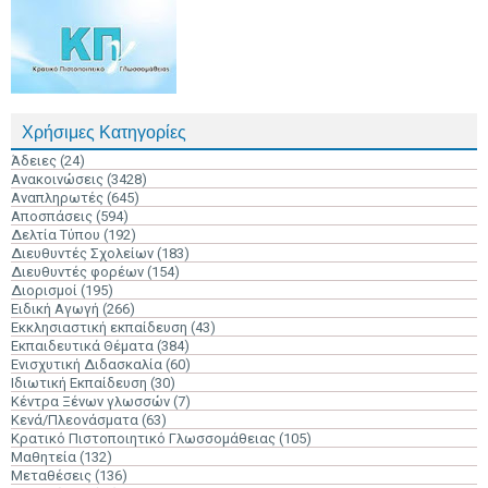
Χρήσιμες Κατηγορίες
Άδειες
(24)
Ανακοινώσεις
(3428)
Αναπληρωτές
(645)
Αποσπάσεις
(594)
Δελτία Τύπου
(192)
Διευθυντές Σχολείων
(183)
Διευθυντές φορέων
(154)
Διορισμοί
(195)
Ειδική Αγωγή
(266)
Εκκλησιαστική εκπαίδευση
(43)
Εκπαιδευτικά Θέματα
(384)
Ενισχυτική Διδασκαλία
(60)
Ιδιωτική Εκπαίδευση
(30)
Κέντρα Ξένων γλωσσών
(7)
Κενά/Πλεονάσματα
(63)
Κρατικό Πιστοποιητικό Γλωσσομάθειας
(105)
Μαθητεία
(132)
Μεταθέσεις
(136)