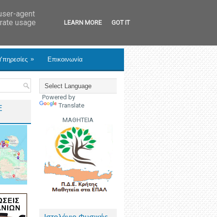
 user-agent
erate usage
LEARN MORE
GOT IT
»
Υπηρεσίες
Επικοινωνία
Powered by
Translate
Ε
ΜΑΘΗΤΕΙΑ