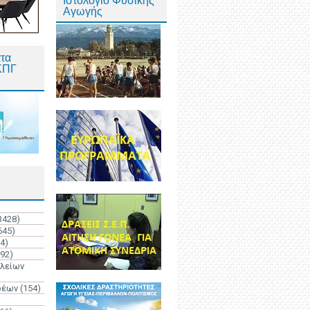
Ιστολόγιο Φυσικής
Αγωγής
τα
ΚΠΓ
3428)
645)
4)
192)
ολείων
ρέων
(154)