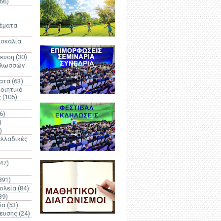
66)
)
Θέματα
ασκαλία
δευση
(30)
γλωσσών
ατα
(63)
οιητικό
ς
(105)
6)
)
)
λλαδικές
(47)
891)
ολεία
(84)
39)
ία
(53)
δευσης
(24)