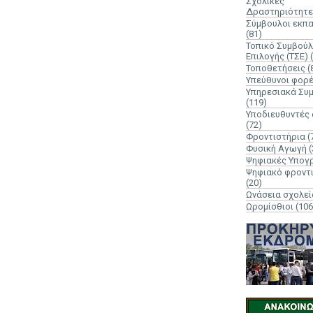
Σχολικές
Δραστηριότητε
Σύμβουλοι εκπ
(81)
Τοπικό Συμβούλ
Επιλογής (ΤΣΕ)
Τοποθετήσεις
(
Υπεύθυνοι φορ
Υπηρεσιακά Συ
(119)
Υποδιευθυντές
(72)
Φροντιστήρια
(
Φυσική Αγωγή
(
Ψηφιακές Υπογ
Ψηφιακό φροντ
(20)
Ωνάσεια σχολεί
Ωρομίσθιοι
(106