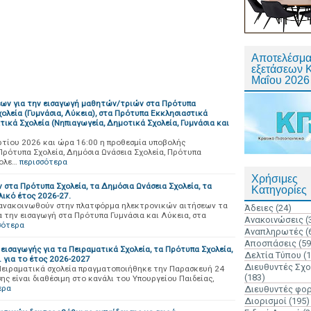
Αποτελέσμα
εξετάσεων 
Μαΐου 2026
εων για την εισαγωγή μαθητών/τριών στα Πρότυπα
Σχολεία (Γυμνάσια, Λύκεια), στα Πρότυπα Εκκλησιαστικά
ατικά Σχολεία (Νηπιαγωγεία, Δημοτικά Σχολεία, Γυμνάσια και
τίου 2026 και ώρα 16:00 η προθεσμία υποβολής
Πρότυπα Σχολεία, Δημόσια Ωνάσεια Σχολεία, Πρότυπα
χολε…
περισσότερα
Χρήσιμες
στα Πρότυπα Σχολεία, τα Δημόσια Ωνάσεια Σχολεία, τα
Κατηγορίες
λικό έτος 2026-27.
α ανακοινωθούν στην πλατφόρμα ηλεκτρονικών αιτήσεων τα
Άδειες
(24)
 την εισαγωγή στα Πρότυπα Γυμνάσια και Λύκεια, στα
Ανακοινώσεις
(
σότερα
Αναπληρωτές
(
Αποσπάσεις
(59
εισαγωγής για τα Πειραματικά Σχολεία, τα Πρότυπα Σχολεία,
Δελτία Τύπου
(
 για το έτος 2026-2027
Διευθυντές Σχ
Πειραματικά σχολεία πραγματοποιήθηκε την Παρασκευή 24
(183)
ης είναι διαθέσιμη στο κανάλι του Υπουργείου Παιδείας,
ερα
Διευθυντές φο
Διορισμοί
(195)