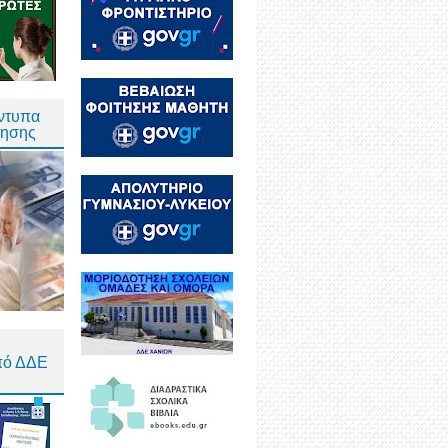
Έντυπα
τησης
πό ΔΔΕ