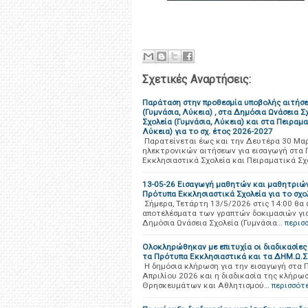
Σχετικές Αναρτήσεις:
Παράταση στην προθεσμία υποβολής αιτήσ
(Γυμνάσια, Λύκεια) , στα Δημόσια Ωνάσεια 
Σχολεία (Γυμνάσια, Λύκεια) και στα Πειραμ
Λύκεια) για το σχ. έτος 2026-2027
Παρατείνεται έως και την Δευτέρα 30 Μαρ
ηλεκτρονικών αιτήσεων για εισαγωγή στα 
Εκκλησιαστικά Σχολεία και Πειραματικά Σ
13-05-26 Εισαγωγή μαθητών και μαθητριών 
Πρότυπα Εκκλησιαστικά Σχολεία για το σχο
Σήμερα, Τετάρτη 13/5/2026 στις 14:00 θ
αποτελέσματα των γραπτών δοκιμασιών για
Δημόσια Ωνάσεια Σχολεία (Γυμνάσια…
περισ
Ολοκληρώθηκαν με επιτυχία οι διαδικασίες 
τα Πρότυπα Εκκλησιαστικά και τα ΔΗΜ.Ω.Σ.
Η δημόσια κλήρωση για την εισαγωγή στα 
Απριλίου 2026 και η διαδικασία της κλήρωσ
Θρησκευμάτων και Αθλητισμού…
περισσότ