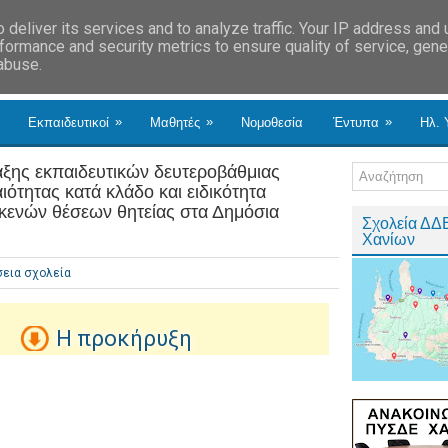
deliver its services and to analyze traffic. Your IP address and
formance and security metrics to ensure quality of service, gen
 abuse.
»
»
»
Εκπαιδευτικοί
Μαθητές
Νομοθεσία
Έντυπα
Ηλ. 
αξης εκπαιδευτικών δευτεροβάθμιας
ιότητας κατά κλάδο και ειδικότητα
κενών θέσεων θητείας στα Δημόσια
Σχολεία ΔΔ
Χανίων
εια σχολεία
Η προκήρυξη