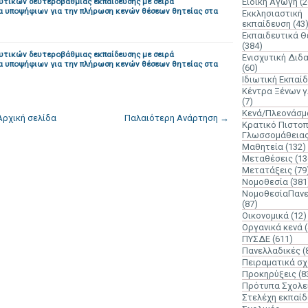
υτικών δευτεροβάθμιας εκπαίδευσης με σειρά
Ειδική Αγωγή
(2
α υποψήφιων για την πλήρωση κενών θέσεων θητείας στα
Εκκλησιαστική
εκπαίδευση
(43
Εκπαιδευτικά 
(384)
υτικών δευτεροβάθμιας εκπαίδευσης με σειρά
Ενισχυτική Διδ
α υποψήφιων για την πλήρωση κενών θέσεων θητείας στα
(60)
Ιδιωτική Εκπαί
Κέντρα Ξένων 
(7)
Κενά/Πλεονάσμ
Αρχική σελίδα
Παλαιότερη Ανάρτηση →
Κρατικό Πιστοπ
Γλωσσομάθεια
Μαθητεία
(132)
Μεταθέσεις
(13
Μετατάξεις
(79
Νομοθεσία
(381
ΝομοθεσίαΠανε
(87)
Οικονομικά
(12)
Οργανικά κενά
ΠΥΣΔΕ
(611)
Πανελλαδικές
(
Πειραματικά σχ
Προκηρύξεις
(8
Πρότυπα Σχολε
Στελέχη εκπαί