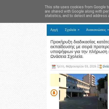
This site uses cookies from Google to 
are shared with Google along with per
statistics, and to detect and address
»
»
Αρχή
Σχολεία
Ανακοινώσεις
Προκήρυξη διαδικασίας κατάτ
εκπαίδευσης με σειρά προτερα
υποψήφιων για την πλήρωση 
Ωνάσεια Σχολεία.
Τρίτη, Φεβρουαρίου 03, 2026
Ωνάσ