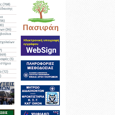
ς
(768)
αίδευσης
ιο
(56)
83)
έων
(36)
μβούλια
 σχολείων
7)
369)
ραφές
(5)
ιστήριο
α
(12)
)