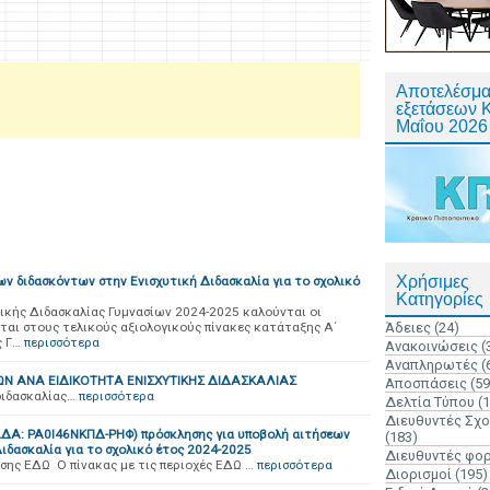
Αποτελέσμα
εξετάσεων 
Μαΐου 2026
Χρήσιμες
ν διδασκόντων στην Ενισχυτική Διδασκαλία για το σχολικό
Κατηγορίες
ικής Διδασκαλίας Γυμνασίων 2024-2025 καλούνται οι
ται στους τελικούς αξιολογικούς πίνακες κατάταξης Α΄
Άδειες
(24)
 Γ…
περισσότερα
Ανακοινώσεις
(
Αναπληρωτές
(
Ν ΑΝΑ ΕΙΔΙΚΟΤΗΤΑ ΕΝΙΣΧΥΤΙΚΗΣ ΔΙΔΑΣΚΑΛΙΑΣ
Αποσπάσεις
(59
διδασκαλίας…
περισσότερα
Δελτία Τύπου
(
Διευθυντές Σχ
ΑΔΑ: ΡΑ0Ι46ΝΚΠΔ-ΡΗΦ) πρόσκλησης για υποβολή αιτήσεων
(183)
ιδασκαλία για το σχολικό έτος 2024-2025
Διευθυντές φο
σης ΕΔΩ Ο πίνακας με τις περιοχές ΕΔΩ …
περισσότερα
Διορισμοί
(195)