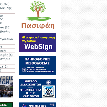
ς
(768)
αίδευσης
ιο
(56)
83)
έων
(36)
μβούλια
 σχολείων
7)
369)
ραφές
(5)
ιστήριο
α
(12)
)