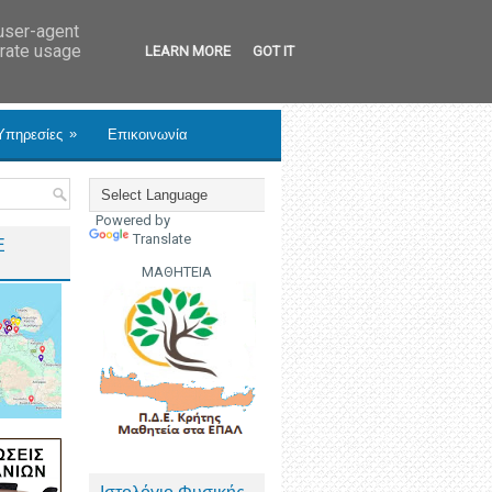
 user-agent
erate usage
LEARN MORE
GOT IT
»
Υπηρεσίες
Επικοινωνία
Powered by
Translate
Ε
ΜΑΘΗΤΕΙΑ