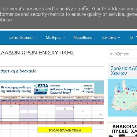
deliver its services and to analyze traffic. Your IP address and
formance and security metrics to ensure quality of service, gen
 abuse.
»
»
»
Εκπαιδευτικοί
Μαθητές
Νομοθεσία
Έντυπα
Ηλ. 
ΚΛΑΔΩΝ ΩΡΩΝ ΕΝΙΣΧΥΤΙΚΗΣ
Σχολεία ΔΔ
ισχυτική Διδασκαλία
Χανίων