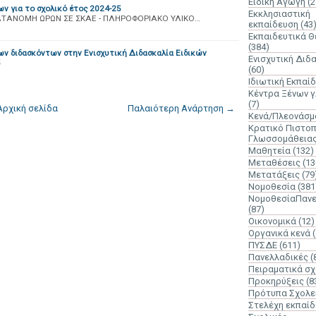
Ειδική Αγωγή
(2
ων για το σχολικό έτος 2024-25
Εκκλησιαστική
ΑΤΑΝΟΜΗ ΩΡΩΝ ΣΕ ΣΚΑΕ - ΠΛΗΡΟΦΟΡΙΑΚΟ ΥΛΙΚΟ…
εκπαίδευση
(43
Εκπαιδευτικά 
(384)
ν διδασκόντων στην Ενισχυτική Διδασκαλία Ειδικών
Ενισχυτική Διδ
5
(60)
Ιδιωτική Εκπαί
Κέντρα Ξένων 
(7)
Αρχική σελίδα
Παλαιότερη Ανάρτηση →
Κενά/Πλεονάσμ
Κρατικό Πιστοπ
Γλωσσομάθεια
Μαθητεία
(132)
Μεταθέσεις
(13
Μετατάξεις
(79
Νομοθεσία
(381
ΝομοθεσίαΠανε
(87)
Οικονομικά
(12)
Οργανικά κενά
ΠΥΣΔΕ
(611)
Πανελλαδικές
(
Πειραματικά σχ
Προκηρύξεις
(8
Πρότυπα Σχολε
Στελέχη εκπαί