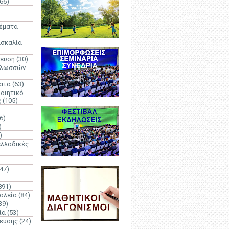
66)
)
Θέματα
ασκαλία
δευση
(30)
γλωσσών
ατα
(63)
οιητικό
ς
(105)
6)
)
)
λλαδικές
(47)
891)
ολεία
(84)
39)
ία
(53)
δευσης
(24)