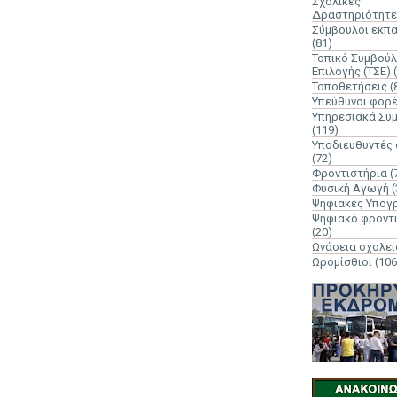
Σχολικές
Δραστηριότητε
Σύμβουλοι εκπ
(81)
Τοπικό Συμβούλ
Επιλογής (ΤΣΕ)
Τοποθετήσεις
(
Υπεύθυνοι φορ
Υπηρεσιακά Συ
(119)
Υποδιευθυντές
(72)
Φροντιστήρια
(
Φυσική Αγωγή
(
Ψηφιακές Υπογ
Ψηφιακό φροντ
(20)
Ωνάσεια σχολεί
Ωρομίσθιοι
(106