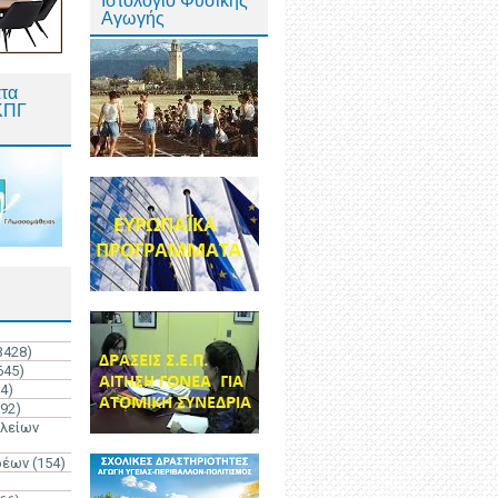
Ιστολόγιο Φυσικής
Αγωγής
τα
ΚΠΓ
3428)
645)
4)
192)
ολείων
ρέων
(154)