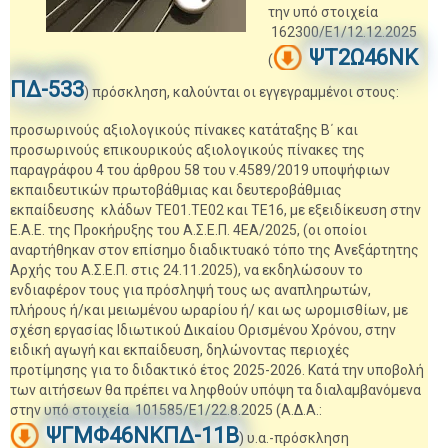
την υπό στοιχεία
162300/Ε1/12.12.2025
ΨΤ2Ω46ΝΚ
(
ΠΔ-533
) πρόσκληση, καλούνται οι εγγεγραμμένοι στους:
προσωρινούς αξιολογικούς πίνακες κατάταξης Β΄ και
προσωρινούς επικουρικούς αξιολογικούς πίνακες της
παραγράφου 4 του άρθρου 58 του ν.4589/2019 υποψήφιων
εκπαιδευτικών πρωτοβάθμιας και δευτεροβάθμιας
εκπαίδευσης κλάδων ΤΕ01.ΤΕ02 και ΤΕ16, με εξειδίκευση στην
Ε.Α.Ε. της Προκήρυξης του Α.Σ.Ε.Π. 4ΕΑ/2025, (οι οποίοι
αναρτήθηκαν στον επίσημο διαδικτυακό τόπο της Ανεξάρτητης
Αρχής του Α.Σ.Ε.Π. στις 24.11.2025), να εκδηλώσουν το
ενδιαφέρον τους για πρόσληψή τους ως αναπληρωτών,
πλήρους ή/και μειωμένου ωραρίου ή/ και ως ωρομισθίων, με
σχέση εργασίας Ιδιωτικού Δικαίου Ορισμένου Χρόνου, στην
ειδική αγωγή και εκπαίδευση, δηλώνοντας περιοχές
προτίμησης για το διδακτικό έτος 2025-2026. Κατά την υποβολή
των αιτήσεων θα πρέπει να ληφθούν υπόψη τα διαλαμβανόμενα
στην υπό στοιχεία 101585/Ε1/22.8.2025 (Α.Δ.Α.:
ΨΓΜΦ46ΝΚΠΔ-11Β
) υ.α.-πρόσκληση