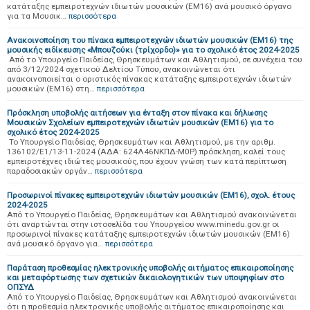
κατάταξης εμπειροτεχνών ιδιωτών μουσικών (ΕΜ16) ανά μουσικό όργανο
για τα Μουσικ…
περισσότερα
Ανακοινοποίηση του πίνακα εμπειροτεχνών ιδιωτών μουσικών (ΕΜ16) της
μουσικής ειδίκευσης «Μπουζούκι (τρίχορδο)» για το σχολικό έτος 2024-2025
Από το Υπουργείο Παιδείας, Θρησκευμάτων και Αθλητισμού, σε συνέχεια του
από 3/12/2024 σχετικού Δελτίου Τύπου, ανακοινώνεται ότι
ανακοινοποιείται ο οριστικός πίνακας κατάταξης εμπειροτεχνών ιδιωτών
μουσικών (ΕΜ16) στη…
περισσότερα
Πρόσκληση υποβολής αιτήσεων για ένταξη στον πίνακα και δήλωσης
Μουσικών Σχολείων εμπειροτεχνών ιδιωτών μουσικών (ΕΜ16) για το
σχολικό έτος 2024-2025
Το Υπουργείο Παιδείας, Θρησκευμάτων και Αθλητισμού, με την αριθμ.
136102/Ε1/13-11-2024 (ΑΔΑ: 624Λ46ΝΚΠΔ-Μ0Ρ) πρόσκληση, καλεί τους
εμπειροτέχνες ιδιώτες μουσικούς, που έχουν γνώση των κατά περίπτωση
παραδοσιακών οργάν…
περισσότερα
Προσωρινοί πίνακες εμπειροτεχνών ιδιωτών μουσικών (ΕΜ16), σχολ. έτους
2024-2025
Από το Υπουργείο Παιδείας, Θρησκευμάτων και Αθλητισμού ανακοινώνεται
ότι αναρτώνται στην ιστοσελίδα του Υπουργείου www.minedu.gov.gr οι
προσωρινοί πίνακες κατάταξης εμπειροτεχνών ιδιωτών μουσικών (ΕΜ16)
ανά μουσικό όργανο για…
περισσότερα
Παράταση προθεσμίας ηλεκτρονικής υποβολής αιτήματος επικαιροποίησης
και μεταφόρτωσης των σχετικών δικαιολογητικών των υποψηφίων στο
ΟΠΣΥΔ
Από το Υπουργείο Παιδείας, Θρησκευμάτων και Αθλητισμού ανακοινώνεται
ότι η προθεσμία ηλεκτρονικής υποβολής αιτήματος επικαιροποίησης και