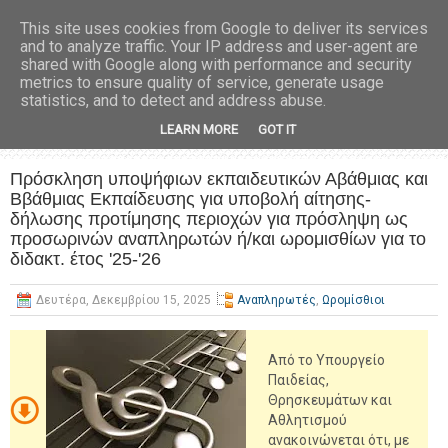
This site uses cookies from Google to deliver its services
and to analyze traffic. Your IP address and user-agent are
shared with Google along with performance and security
metrics to ensure quality of service, generate usage
statistics, and to detect and address abuse.
LEARN MORE
GOT IT
Πρόσκληση υποψήφιων εκπαιδευτικών Αβάθμιας και
Ββάθμιας Εκπαίδευσης για υποβολή αίτησης-
δήλωσης προτίμησης περιοχών για πρόσληψη ως
προσωρινών αναπληρωτών ή/και ωρομισθίων για το
διδακτ. έτος '25-'26
Δευτέρα, Δεκεμβρίου 15, 2025
Αναπληρωτές
,
Ωρομίσθιοι
Από το Υπουργείο
Παιδείας,
Θρησκευμάτων και
Αθλητισμού
ανακοινώνεται ότι, με