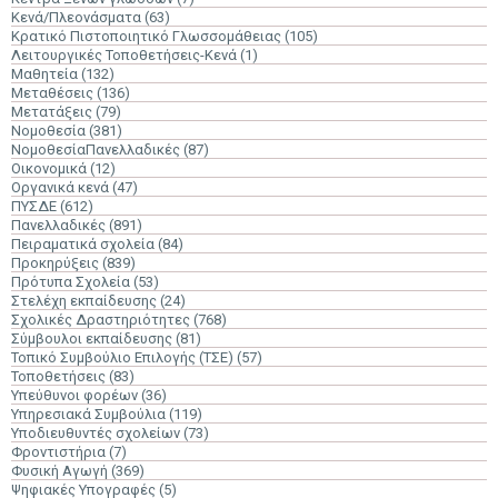
Κενά/Πλεονάσματα
(63)
Κρατικό Πιστοποιητικό Γλωσσομάθειας
(105)
Λειτουργικές Τοποθετήσεις-Κενά
(1)
Μαθητεία
(132)
Μεταθέσεις
(136)
Μετατάξεις
(79)
Νομοθεσία
(381)
ΝομοθεσίαΠανελλαδικές
(87)
Οικονομικά
(12)
Οργανικά κενά
(47)
ΠΥΣΔΕ
(612)
Πανελλαδικές
(891)
Πειραματικά σχολεία
(84)
Προκηρύξεις
(839)
Πρότυπα Σχολεία
(53)
Στελέχη εκπαίδευσης
(24)
Σχολικές Δραστηριότητες
(768)
Σύμβουλοι εκπαίδευσης
(81)
Τοπικό Συμβούλιο Επιλογής (ΤΣΕ)
(57)
Τοποθετήσεις
(83)
Υπεύθυνοι φορέων
(36)
Υπηρεσιακά Συμβούλια
(119)
Υποδιευθυντές σχολείων
(73)
Φροντιστήρια
(7)
Φυσική Αγωγή
(369)
Ψηφιακές Υπογραφές
(5)