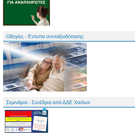
Οδηγίες - Έντυπα συνταξιοδότησης
Σεμινάρια - Συνέδρια από ΔΔΕ Χανίων