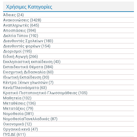
Χρήσιμες Κατηγορίες
Άδειες
(24)
Ανακοινώσεις
(3428)
Αναπληρωτές
(645)
Αποσπάσεις
(594)
Δελτία Τύπου
(192)
Διευθυντές Σχολείων
(183)
Διευθυντές φορέων
(154)
Διορισμοί
(195)
Ειδική Αγωγή
(266)
Εκκλησιαστική εκπαίδευση
(43)
Εκπαιδευτικά Θέματα
(384)
Ενισχυτική Διδασκαλία
(60)
Ιδιωτική Εκπαίδευση
(30)
Κέντρα Ξένων γλωσσών
(7)
Κενά/Πλεονάσματα
(63)
Κρατικό Πιστοποιητικό Γλωσσομάθειας
(105)
Μαθητεία
(132)
Μεταθέσεις
(136)
Μετατάξεις
(79)
Νομοθεσία
(381)
ΝομοθεσίαΠανελλαδικές
(87)
Οικονομικά
(12)
Οργανικά κενά
(47)
ΠΥΣΔΕ
(611)