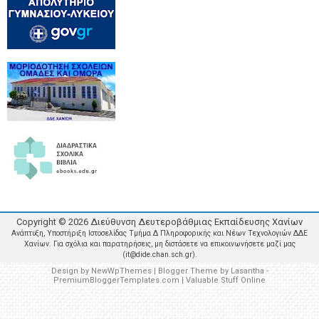
Copyright ©
2026
Διεύθυνση Δευτεροβάθμιας Εκπαίδευσης Χανίων
Ανάπτυξη, Υποστήριξη Ιστοσελίδας Τμήμα Δ Πληροφορικής και Νέων Τεχνολογιών ΔΔΕ
Χανίων. Για σχόλια και παρατηρήσεις, μη διστάσετε να επικοινωνήσετε μαζί μας
(it@dide.chan.sch.gr).
Design by
NewWpThemes
| Blogger Theme by
Lasantha
-
PremiumBloggerTemplates.com
|
Valuable Stuff Online