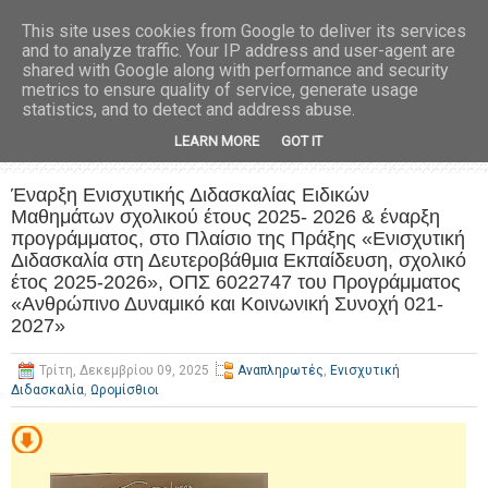
This site uses cookies from Google to deliver its services
and to analyze traffic. Your IP address and user-agent are
shared with Google along with performance and security
metrics to ensure quality of service, generate usage
statistics, and to detect and address abuse.
LEARN MORE
GOT IT
Έναρξη Ενισχυτικής Διδασκαλίας Ειδικών
Μαθημάτων σχολικού έτους 2025- 2026 & έναρξη
προγράμματος, στο Πλαίσιο της Πράξης «Ενισχυτική
Διδασκαλία στη Δευτεροβάθμια Εκπαίδευση, σχολικό
έτος 2025-2026», ΟΠΣ 6022747 του Προγράμματος
«Ανθρώπινο Δυναμικό και Κοινωνική Συνοχή 021-
2027»
Τρίτη, Δεκεμβρίου 09, 2025
Αναπληρωτές
,
Ενισχυτική
Διδασκαλία
,
Ωρομίσθιοι