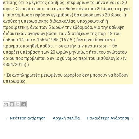
επίσης ότι ο μέγιστος αριθμός υπερωριών το μήνα είναι οι 20
ώρες. Σε περίπτωση που ανατεθούν πάνω από 20 ώρες το μήνα,
η αποζημίωση (εφόσον εγκριθούν) θα αφορά μόνο 20 ώρες. (η
ανάθεση υπερωριακής διδασκαλίας, υποχρεωτική ή
προαιρετική, άνω των 5 ωρών την εβδομάδα, για την κάλυψη
διδακτικών αναγκών βάσει των διατάξεων της παρ. 18 του
άρθρου 14 του ν. 1566/1985 (167 Α΄) δεν είναι δυνατό να
πραγματοποιηθεί, καθότι – σε αυτήν την περίπτωση – θα
υπάρξει υπέρβαση των 20 ωρών μηνιαίως ήτοι του ανώτατου
ορίου που προβλέπει ο εν ισχύ νόμος περί του μισθολογίου (ν.
4354/2015).)
• Σε αναπληρωτές μειωμένου ωραρίου δεν μπορούν να δοθούν
υπερωρίες.
← Νεότερη ανάρτηση
Αρχική σελίδα
Παλαιότερη Ανάρτηση →