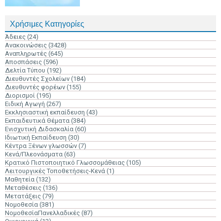
Χρήσιμες Κατηγορίες
Άδειες
(24)
Ανακοινώσεις
(3428)
Αναπληρωτές
(645)
Αποσπάσεις
(596)
Δελτία Τύπου
(192)
Διευθυντές Σχολείων
(184)
Διευθυντές φορέων
(155)
Διορισμοί
(195)
Ειδική Αγωγή
(267)
Εκκλησιαστική εκπαίδευση
(43)
Εκπαιδευτικά Θέματα
(384)
Ενισχυτική Διδασκαλία
(60)
Ιδιωτική Εκπαίδευση
(30)
Κέντρα Ξένων γλωσσών
(7)
Κενά/Πλεονάσματα
(63)
Κρατικό Πιστοποιητικό Γλωσσομάθειας
(105)
Λειτουργικές Τοποθετήσεις-Κενά
(1)
Μαθητεία
(132)
Μεταθέσεις
(136)
Μετατάξεις
(79)
Νομοθεσία
(381)
ΝομοθεσίαΠανελλαδικές
(87)