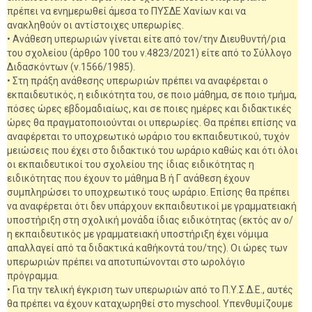
πρέπει να ενημερωθεί άμεσα το ΠΥΣΔΕ Χανίων και να
ανακληθούν οι αντίστοιχες υπερωρίες.
• Ανάθεση υπερωριών γίνεται είτε από τον/την Διευθυντή/ρια
του σχολείου (άρθρο 100 του ν.4823/2021) είτε από το Σύλλογο
Διδασκόντων (ν.1566/1985).
• Στη πράξη ανάθεσης υπερωριών πρέπει να αναφέρεται ο
εκπαιδευτικός, η ειδικότητα του, σε ποιο μάθημα, σε ποιο τμήμα,
πόσες ώρες εβδομαδιαίως, και σε ποιες ημέρες και διδακτικές
ώρες θα πραγματοποιούνται οι υπερωρίες. Θα πρέπει επίσης να
αναφέρεται το υποχρεωτικό ωράριο του εκπαιδευτικού, τυχόν
μειώσεις που έχει στο διδακτικό του ωράριο καθώς και ότι όλοι
οι εκπαιδευτικοί του σχολείου της ίδιας ειδικότητας η
ειδικότητας που έχουν το μάθημα Β ή Γ ανάθεση έχουν
συμπληρώσει το υποχρεωτικό τους ωράριο. Επίσης θα πρέπει
να αναφέρεται ότι δεν υπάρχουν εκπαιδευτικοί με γραμματειακή
υποστήριξη στη σχολική μονάδα ίδιας ειδικότητας (εκτός αν ο/
η εκπαιδευτικός με γραμματειακή υποστήριξη έχει νόμιμα
απαλλαγεί από τα διδακτικά καθήκοντά του/της). Οι ώρες των
υπερωριών πρέπει να αποτυπώνονται στο ωρολόγιο
πρόγραμμα.
• Για την τελική έγκριση των υπερωριών από το Π.Υ.Σ.Δ.Ε., αυτές
θα πρέπει να έχουν καταχωρηθεί στο myschool. Υπενθυμίζουμε