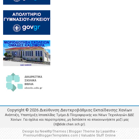
Copyright ©
2026
Διεύθυνση Δευτεροβάθμιας Εκπαίδευσης Χανίων
Ανάπτυξη, Υποστήριξη Ιστοσελίδας Τμήμα Δ Πληροφορικής και Νέων Τεχνολογιών ΔΔΕ
Χανίων. Για σχόλια και παρατηρήσεις, μη διστάσετε να επικοινωνήσετε μαζί μας
(it@dide.chan.sch.gr).
Design by
NewWpThemes
| Blogger Theme by
Lasantha
-
PremiumBloggerTemplates.com
|
Valuable Stuff Online