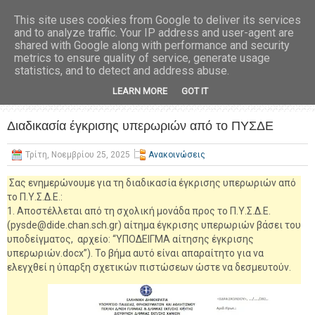
This site uses cookies from Google to deliver its services
and to analyze traffic. Your IP address and user-agent are
shared with Google along with performance and security
metrics to ensure quality of service, generate usage
statistics, and to detect and address abuse.
LEARN MORE
GOT IT
Διαδικασία έγκρισης υπερωριών από το ΠΥΣΔΕ
Τρίτη, Νοεμβρίου 25, 2025
Ανακοινώσεις
Σας ενημερώνουμε για τη διαδικασία έγκρισης υπερωριών από
το Π.Υ.Σ.Δ.Ε.:
1. Αποστέλλεται από τη σχολική μονάδα προς το Π.Υ.Σ.Δ.Ε.
(pysde@dide.chan.sch.gr) αίτημα έγκρισης υπερωριών βάσει του
υποδείγματος, αρχείο: “ΥΠΟΔΕΙΓΜΑ αίτησης έγκρισης
υπερωριών.docx”). Το βήμα αυτό είναι απαραίτητο για να
ελεγχθεί η ύπαρξη σχετικών πιστώσεων ώστε να δεσμευτούν.