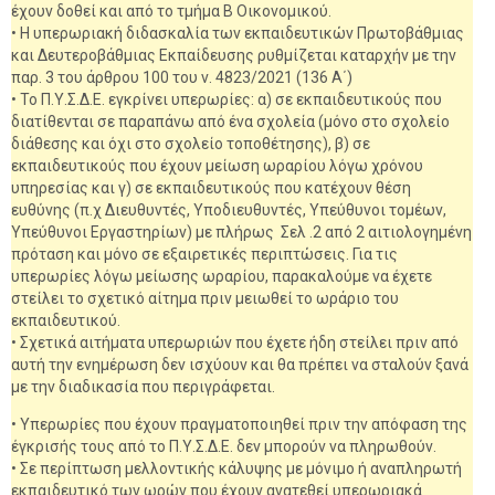
έχουν δοθεί και από το τμήμα Β Οικονομικού.
• Η υπερωριακή διδασκαλία των εκπαιδευτικών Πρωτοβάθμιας
και Δευτεροβάθμιας Εκπαίδευσης ρυθμίζεται καταρχήν με την
παρ. 3 του άρθρου 100 του ν. 4823/2021 (136 Α΄)
• Το Π.Υ.Σ.Δ.Ε. εγκρίνει υπερωρίες: α) σε εκπαιδευτικούς που
διατίθενται σε παραπάνω από ένα σχολεία (μόνο στο σχολείο
διάθεσης και όχι στο σχολείο τοποθέτησης), β) σε
εκπαιδευτικούς που έχουν μείωση ωραρίου λόγω χρόνου
υπηρεσίας και γ) σε εκπαιδευτικούς που κατέχουν θέση
ευθύνης (π.χ Διευθυντές, Υποδιευθυντές, Υπεύθυνοι τομέων,
Υπεύθυνοι Εργαστηρίων) με πλήρως Σελ .2 από 2 αιτιολογημένη
πρόταση και μόνο σε εξαιρετικές περιπτώσεις. Για τις
υπερωρίες λόγω μείωσης ωραρίου, παρακαλούμε να έχετε
στείλει το σχετικό αίτημα πριν μειωθεί το ωράριο του
εκπαιδευτικού.
• Σχετικά αιτήματα υπερωριών που έχετε ήδη στείλει πριν από
αυτή την ενημέρωση δεν ισχύουν και θα πρέπει να σταλούν ξανά
με την διαδικασία που περιγράφεται.
• Υπερωρίες που έχουν πραγματοποιηθεί πριν την απόφαση της
έγκρισής τους από το Π.Υ.Σ.Δ.Ε. δεν μπορούν να πληρωθούν.
• Σε περίπτωση μελλοντικής κάλυψης με μόνιμο ή αναπληρωτή
εκπαιδευτικό των ωρών που έχουν ανατεθεί υπερωριακά