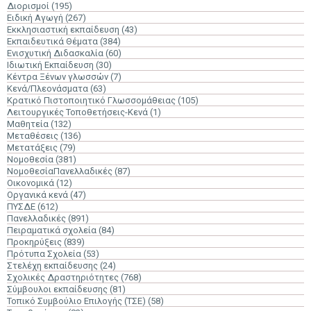
Διορισμοί
(195)
Ειδική Αγωγή
(267)
Εκκλησιαστική εκπαίδευση
(43)
Εκπαιδευτικά Θέματα
(384)
Ενισχυτική Διδασκαλία
(60)
Ιδιωτική Εκπαίδευση
(30)
Κέντρα Ξένων γλωσσών
(7)
Κενά/Πλεονάσματα
(63)
Κρατικό Πιστοποιητικό Γλωσσομάθειας
(105)
Λειτουργικές Τοποθετήσεις-Κενά
(1)
Μαθητεία
(132)
Μεταθέσεις
(136)
Μετατάξεις
(79)
Νομοθεσία
(381)
ΝομοθεσίαΠανελλαδικές
(87)
Οικονομικά
(12)
Οργανικά κενά
(47)
ΠΥΣΔΕ
(612)
Πανελλαδικές
(891)
Πειραματικά σχολεία
(84)
Προκηρύξεις
(839)
Πρότυπα Σχολεία
(53)
Στελέχη εκπαίδευσης
(24)
Σχολικές Δραστηριότητες
(768)
Σύμβουλοι εκπαίδευσης
(81)
Τοπικό Συμβούλιο Επιλογής (ΤΣΕ)
(58)