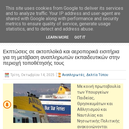
This site uses cookies from Google to deliver its services
and to analyze traffic. Your IP address and user-agent are
shared with Google along with performance and security
metrics to ensure quality of service, generate usage
statistics, and to detect and address abuse.
LEARN MORE
GOT IT
Εκπτώσεις σε ακτοπλοϊκά και αεροπορικά εισιτήρια
για τη μετάβαση αναπληρωτών εκπαιδευτικών στην
περιοχή τοποθέτησής τους
Τρίτη, Οκτωβρίου 14, 2025
Αναπληρωτές
,
Δελτία Τύπου
Με κοινή πρωτοβουλία
των Υπουργείων
Παιδείας,
Θρησκευμάτων και
Αθλητισμού και
Ναυτιλίας και
Νησιωτικής Πολιτικής
ανακοινώνονται