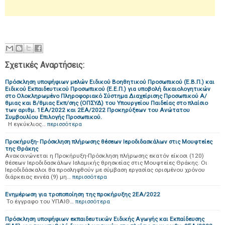
Σχετικές Αναρτήσεις:
Πρόσκληση υποψήφιων μελών Ειδικού Βοηθητικού Προσωπικού (Ε.Β.Π.) και
Ειδικού Εκπαιδευτικού Προσωπικού (Ε.Ε.Π.) για υποβολή δικαιολογητικών
στο Ολοκληρωμένο Πληροφοριακό Σύστημα Διαχείρισης Προσωπικού Α/
θμιας και Β/θμιας Εκπ/σης (ΟΠΣΥΔ) του Υπουργείου Παιδείας στο πλαίσιο
των αριθμ. 1ΕA/2022 και 2ΕA/2022 Προκηρύξεων του Ανώτατου
Συμβουλίου Επιλογής Προσωπικού.
Η εγκύκλιος…
περισσότερα
Προκήρυξη- Πρόσκληση πλήρωσης θέσεων Ιεροδιδασκάλων στις Μουφτείες
της Θράκης
Ανακοινώνεται η Προκήρυξη-Πρόσκληση πλήρωσης εκατόν είκοσι (120)
θέσεων Ιεροδιδασκάλων Ισλαμικής θρησκείας στις Μουφτείες Θράκης. Οι
Ιεροδιδάσκαλοι θα προσληφθούν με σύμβαση εργασίας ορισμένου χρόνου
διάρκειας εννέα (9) μη…
περισσότερα
Ενημέρωση για τροποποίηση της προκήρυξης 2ΕΑ/2022
Το έγγραφο του ΥΠΑΙΘ…
περισσότερα
Πρόσκληση υποψήφιων εκπαιδευτικών Ειδικής Αγωγής και Εκπαίδευσης