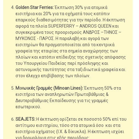
Golden Star Ferries:
Έκπτωση 30% για ατομικά
εισιτήρια και 20% για τα οχήματά τους κατόπιν
επαρκούς διαθεσιμότητας για την περίοδο. Η έκπτωση
αφορά τα πλοία SUPERFERRY – ANDROS QUEEN και
συγκεκριμένα τους προορισμούς ΑΝΔΡΟΣ –ΤΗΝΟΣ –
ΜΥΚΟΝΟΣ - ΠΑΡΟΣ. Η παραλαβή και αγορά των
εισιτηρίων θα πραγματοποιείται από τα κεντρικά
γραφεία της εταιρίας στα σημεία αναχώρησης των
πλοίων και κατόπιν επίδειξης της σχετικής απόφασης
του Υπουργείου Παιδείας περί πρόσληψης και
αστυνομικής ταυτότητας στα ταξιδιωτικά γραφεία και
στον έλεγχο επιβίβασης των πλοίων.
Μινωικές Γραμμές
(Minoan Lines):
Έκπτωση 50% στα
εισιτήρια των αναπληρωτών Πρωτοβάθμιας &
Δευτεροβάθμιας Εκπαίδευσης για τις γραμμές
εσωτερικού.
SEAJETS:
Η έκπτωση ορίζεται σε ποσοστό 50% επί του
αντίτιμου εισιτηρίου, τόσο στα ατομικά όσο και στα
εισιτήρια οχήματος (Ι.Χ. & δίκυκλα). Η έκπτωση ισχύει
για δρομολόγια στις εξής περιόδους: