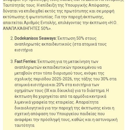
Ταυτότητάς τους. Η επίδειξη της Υπουργικής Απόφασης,
δύναται να επιδειχθεί εκτός της πρωτότυπης και σε μορφή
εκτύπωσης ή φωτοτυπίας. Για την παροχή έκπτωσης,
απαιτείται Αριθμός Εντολής, επιλέγοντας την έκπτωση «Η.Ο.
ΑΝΑΠΛ.ΚΑΘΗΓΗΤΕΣ 50%».
Dodekanisos Seaways:
Έκπτωση 50% στους
αναπληρωτές εκπαιδευτικούς (στα ατομικά τους
εισιτήρια
Fast Ferries:
Έκπτωση για τη μετακίνηση των
αναπληρωτών εκπαιδευτικών προκειμένου να
μεταβούν στον τόπο διορισμού τους, ενόψει της
σχολικής περιόδου 2025-2026, της τάξης του 30% στα
ατομικά εισιτήρια και 20% στα εισιτήρια των
οχημάτων τους (IX και δίκυκλα) για το διάστημα. Η
έκπτωση θα χορηγείται από τα αρμόδια κεντρικά
λιμενικά γραφεία της εταιρείας. Απαραίτητα
δικαιολογητικά για την παροχή της έκπτωσης είναι η
σχετική απόφαση του Υπουργείου παιδείας που
αναφέρει την πρόσληψή τους, καθώς και η αστυνομική
ταυτότητα.