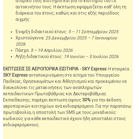
ατομικό τους εισιτήριο και για το εισιτήριο του Ι.Χ.
αυτοκινήτου τους. Η έκπτωση εφαρμόζεται καθ’ όλη τη
διάρκεια του έτους, καθώς και στις εξής περιόδους
αιχμής:
Έναρξη διδακτικού έτους:
5 – 11 Σεπτεμβρίου 2025
Χριστούγεννα:
23 Δεκεμβρίου 2025 – 7 Ιανουαρίου
2026
Πάσχα:
3 – 19 Απριλίου 2026
Λήξη διδακτικού έτους:
19 Ιουνίου – 3 Ιουλίου 2026
ΕΚΠΤΩΣΕΙΣ ΣΕ ΑΕΡΟΠΟΡΙΚΑ ΕΙΣΙΤΗΡΙΑ - SKY Express:
H εταιρεία
SKY Express
ανταποκρινόμενη στο αίτημα του Υπουργείου
Παιδείας, Θρησκευμάτων και Αθλητισμού και προκειμένου να
διευκολύνει τις μετακινήσεις των αναπληρωτών
εκπαιδευτικών Πρωτοβάθμιας και Δευτεροβάθμιας
Εκπαίδευσης, παρέχει έκπτωση ύψους
30%
για την έκδοση
αεροπορικών εισιτηρίων ανά ενδιαφερόμενο. Για την παραπάνω
πρωτοβουλία, η αποστολή των SMS με τους μοναδικούς
κωδικούς για κάθε εκπαιδευτικό έχουν ήδη αποσταλεί στους
ενδιαφερόμενους.