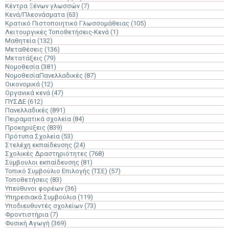
Κέντρα Ξένων γλωσσών
(7)
Κενά/Πλεονάσματα
(63)
Κρατικό Πιστοποιητικό Γλωσσομάθειας
(105)
Λειτουργικές Τοποθετήσεις-Κενά
(1)
Μαθητεία
(132)
Μεταθέσεις
(136)
Μετατάξεις
(79)
Νομοθεσία
(381)
ΝομοθεσίαΠανελλαδικές
(87)
Οικονομικά
(12)
Οργανικά κενά
(47)
ΠΥΣΔΕ
(612)
Πανελλαδικές
(891)
Πειραματικά σχολεία
(84)
Προκηρύξεις
(839)
Πρότυπα Σχολεία
(53)
Στελέχη εκπαίδευσης
(24)
Σχολικές Δραστηριότητες
(768)
Σύμβουλοι εκπαίδευσης
(81)
Τοπικό Συμβούλιο Επιλογής (ΤΣΕ)
(57)
Τοποθετήσεις
(83)
Υπεύθυνοι φορέων
(36)
Υπηρεσιακά Συμβούλια
(119)
Υποδιευθυντές σχολείων
(73)
Φροντιστήρια
(7)
Φυσική Αγωγή
(369)