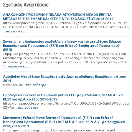
Σχετικές Αναρτήσεις:
ΑΝΑΚΟΙΝΩΣΗ ΠΡΟΣΩΡΙΝΟΥ ΠΙΝΑΚΑ ΑΙΤΟΥΜΕΝΩΝ ΜΕΛΩΝ ΕΕΠ ΓΙΑ
ΜΕΤΑΘΕΣΕΙΣ ΣΕ ΣΜΕΑΕ ΚΑΙ ΚΕΣΥ ΓΙΑ ΤΟ ΣΧΟΛΙΚΟ ΕΤΟΣ 2018-2019
http://www.pdekritis.gr/2019/07/23/26998/ Σχετικά έγγραφα ΔΕΛΤΙΟ ΤΥΠΟΥ -
ΠΡΟΣΩΡΙΝΟΣ ΠΙΝΑΚΑΣ ΕΕΠ ΓΙΑ ΜΕΤΑΘΕΣΕΙΣ ΕΤΟΥΣ 2018-19 File size: 347 KB
…
περισσότερα
Συνέχιση της διαδικασίας υποβολής αιτήσεων για τις μεταθέσεις Ειδικού
Εκπαιδευτικού Προσωπικού (ΕΕΠ) και Ειδικού Βοηθητικού Προσωπικού
(ΕΒΠ)
Σύμφωνα με τις παρ. 1 & 2 του άρθρου 28 του Ν. 2190/1994 (ΦΕΚ 28 Α΄) και
κατόπιν της ορκωμοσίας της νέας κυβέρνησης, η διαδικασία υποβολής των
αιτήσεων για τις μεταθέσεις των μελών ΕΕΠ και ΕΒΠ το σχολικό έτος 2018-
1…
περισσότερα
Αμοιβαίες Μεταθέσεις Εκπαιδευτικών Δευτεροβάθμιας Εκπαίδευσης έτους
2019
H εγκύκλιος…
περισσότερα
Προσωρινοί Πίνακες αιτούμενων μελών ΕΕΠ για μεταθέσεις σε ΣΜΕΑΕ και
ΚΕΣΥ για σχολικό έτος 2018-2019
https://drive.google.com/drive/u/0/folders/1QprUjPtoAb68kQy3u0AWFDcncUg
SZKRq …
περισσότερα
Μεταθέσεις Ειδικού Εκπαιδευτικού Προσωπικού (Ε.Ε.Π.) και Ειδικού
Βοηθητικού Προσωπικού (Ε.Β.Π.) σε Σ.Μ.Ε.Α.Ε. και ΚΕ.Δ.Δ.Υ. για το σχολικό
έτος 2018-2019
Οι αιτήσεις μετάθεσης υποβάλλονται ηλεκτρονικά από τα ίδια τα μέλη Ε.Ε.Π.