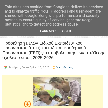
This site uses cookies from Google to deliver its services
and to analyze traffic. Your IP address and user-agent are
shared with Google along with performance and security
metrics to ensure quality of service, generate usage
statistics, and to detect and address abuse.
LEARN MORE
GOT IT
Πρόσκληση μελών Ειδικού Εκπαιδευτικού
Προσωπικού (ΕΕΠ) και Ειδικού Βοηθητικού
Προσωπικού (ΕΒΠ) για υποβολή αιτήσεων μετάθεσης
σχολικού έτους 2025-2026
Τετάρτη, Οκτωβρίου 15, 2025
Μεταθέσεις